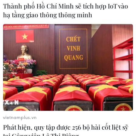
Thành phố Hồ Chí Minh sẽ tích hợp IoT vào
hạ tầng giao thông thông minh
Xem thêm
CƠ QUAN CHỦ QUẢN: THÔNG TẤN XÃ VIỆT NAM
Tổng Biên tập: TRẦN TIẾN DUẨN
Phó Tổng Biên tập: NGUYỄN THỊ TÁM, KHÚC THANH
THỦY
Sở hữu trí tuệ
Quy định sử dụng
vietnamplus.vn
RSS
Hỗ trợ
Phát hiện, quy tập được 256 bộ hài cốt liệt sỹ
Ngôn ngữ
TTXVN
tại Công viên Lê Thị Riêng