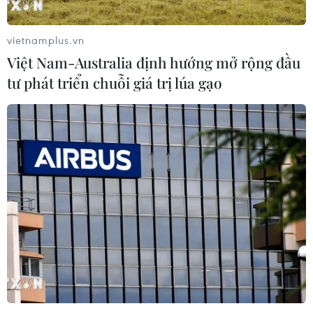
vietnamplus.vn
Việt Nam-Australia định hướng mở rộng đầu
tư phát triển chuỗi giá trị lúa gạo
TIN CÙNG CHUYÊN MỤC
Mỹ điều tiêm kích áp tải nhiều máy
bay dân sự gần sân golf của Tổng
thống Trump
10/08/2026 04:22
Khoa học, công nghệ - trụ cột mới
trong quan hệ Việt Nam-Canada
10/08/2026 02:25