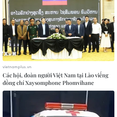
vietnamplus.vn
Các hội, đoàn người Việt Nam tại Lào viếng
đồng chí Xaysomphone Phomvihane