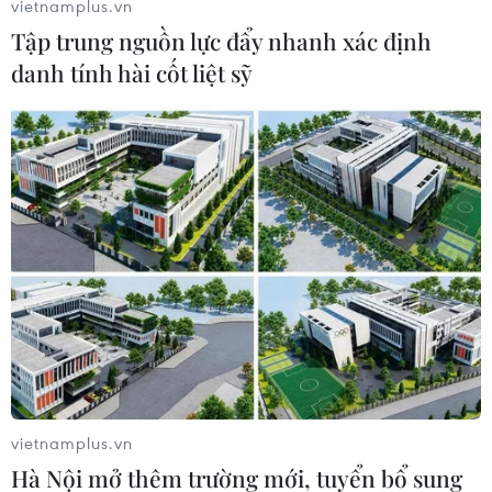
vietnamplus.vn
Tập trung nguồn lực đẩy nhanh xác định
danh tính hài cốt liệt sỹ
Những màn trình diễn đa sắc màu của Đại Nhạc hội La
Habana 500 năm. (Ảnh: Lê Hà/TTXVN)
vietnamplus.vn
Hà Nội mở thêm trường mới, tuyển bổ sung