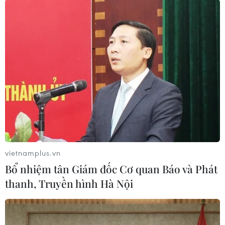
đồ sộ nhất La Habana – trở nên lung linh trong Đại nhạc hội.
(Ảnh: Lê Hà/TTXVN)
(TTXVN/Vietnam+)
vietnamplus.vn
Bổ nhiệm tân Giám đốc Cơ quan Báo và Phát
thanh, Truyền hình Hà Nội