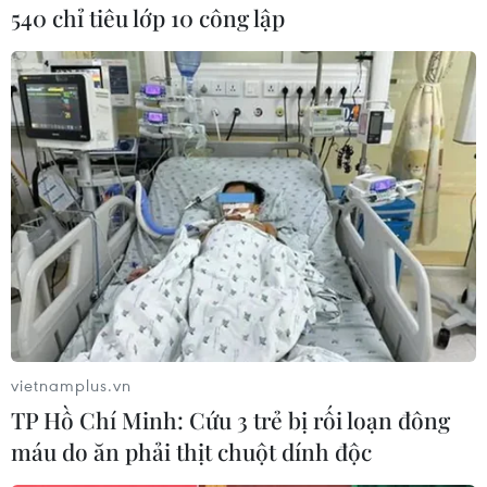
540 chỉ tiêu lớp 10 công lập
Tòa nhà Capitolio - trụ sở Quốc hội Cuba và công trình kiến trục
đồ sộ nhất La Habana – trở nên lung linh trong Đại nhạc hội.
(Ảnh: Lê Hà/TTXVN)
vietnamplus.vn
TP Hồ Chí Minh: Cứu 3 trẻ bị rối loạn đông
máu do ăn phải thịt chuột dính độc
Tòa nhà Capitolio - trụ sở Quốc hội Cuba và công trình kiến trục