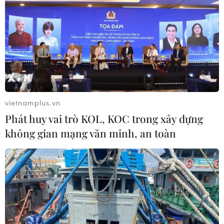
Cuba đón 1 triệu lượt du khách trong hai
vietnamplus.vn
tháng đầu năm 2019
Phát huy vai trò KOL, KOC trong xây dựng
04/03/2019 05:58
không gian mạng văn minh, an toàn
Bộ trưởng Bộ Du lịch Cuba Manuel Marrero Cruz cho
biết trong hai tháng đầu năm nay, đảo quốc Caribe này
đã đón vị khách quốc tế thứ 1 triệu, sớm hơn 5 ngày so
với cùng kỳ năm trước.