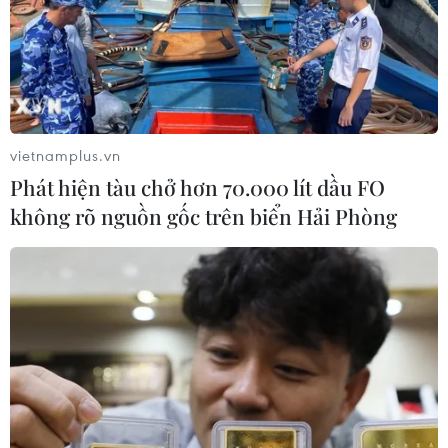
vietnamplus.vn
Phát hiện tàu chở hơn 70.000 lít dầu FO
không rõ nguồn gốc trên biển Hải Phòng
Cuba hướng tới mục tiêu đón 5 triệu lượt
khách nước ngoài trong 2019
05/05/2019 11:07
Du lịch là một trong những nguồn thu ngoại tệ chính của
Cuba, đóng góp hơn 3 tỷ USD cho ngân sách quốc gia
hồi năm 2018, tăng hơn 17% so với cùng kỳ năm trước