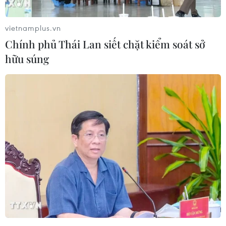
vietnamplus.vn
Chính phủ Thái Lan siết chặt kiểm soát sở
hữu súng
Tòa nhà Capitolio – trụ sở Quốc hội Cuba và công trình kiến
trục đồ sộ nhất La Habana - trở nên lung linh trong Đại nhạc
hội. (Ảnh: Lê Hà/TTXVN)