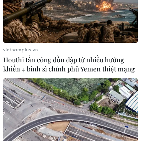
em
07/08/2026 04:28
Chuyên gia Canada đánh giá cao bản
lĩnh đối ngoại của Việt Nam
vietnamplus.vn
07/08/2026 03:49
Houthi tấn công dồn dập từ nhiều hướng
khiến 4 binh sĩ chính phủ Yemen thiệt mạng
Venezuela khởi động đàm phán về
tiến trình chuyển giao chính trị
07/08/2026 02:58
Sập công trình tại Cuba khiến 2
người tử vong