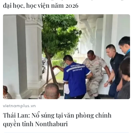
đại học, học viện năm 2026
Ngành du lịch Cuba chịu tổn thất vì các
biện pháp trừng phạt của Mỹ
22/08/2019 22:27
Sau khi Mỹ ra lệnh cấm các du thuyền tới Cuba và siết
chặt quy định về đối tượng được miễn trừ khỏi lệnh cấm
du lịch Cuba, lượng khách du lịch tới quốc đảo Caribe
đã giảm 20%.
vietnamplus.vn
Thái Lan: Nổ súng tại văn phòng chính
quyền tỉnh Nonthaburi