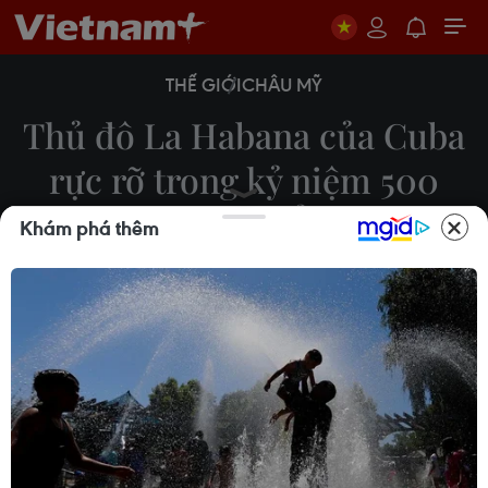
THẾ GIỚI
CHÂU MỸ
Thủ đô La Habana của Cuba
rực rỡ trong kỷ niệm 500
năm tuổi
Khám phá thêm
17/11/2019 12:54
Đêm 16/11, thủ đô La Habana của Cuba đã kỷ
niệm 500 năm tuổi bằng Đại Nhạc hội sôi động,
rực rỡ và hoành tráng, hoạt động chính trong
chuỗi các hoạt động diễn ra trong vòng 1 tháng.