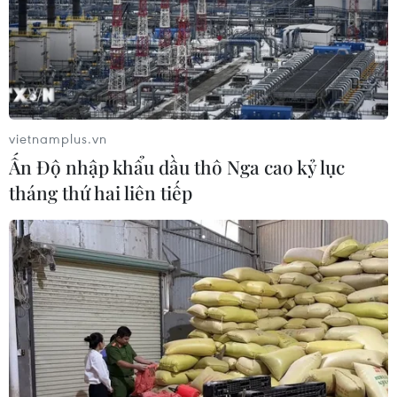
vietnamplus.vn
Ấn Độ nhập khẩu dầu thô Nga cao kỷ lục
tháng thứ hai liên tiếp