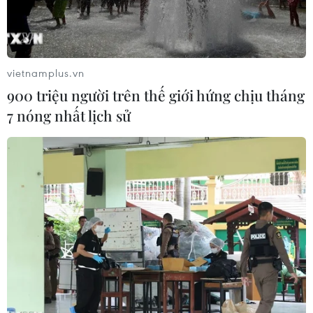
vietnamplus.vn
900 triệu người trên thế giới hứng chịu tháng
7 nóng nhất lịch sử
Những màn trình diễn đa sắc màu của Đại Nhạc hội La
Habana 500 năm. (Ảnh: Lê Hà/TTXVN)