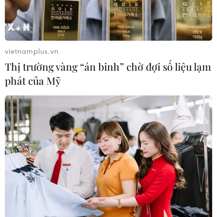
đó.
vietnamplus.vn
Thị trường vàng “án binh” chờ đợi số liệu lạm
phát của Mỹ
Nhiều hãng tàu biển Mỹ buộc phải hủy
tour tới Cuba