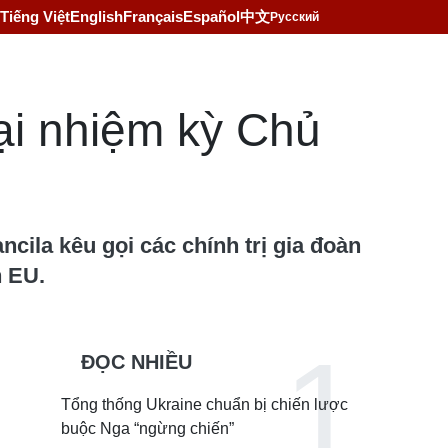
Tiếng Việt
English
Français
Español
中文
Русский
ại nhiệm kỳ Chủ
ila kêu gọi các chính trị gia đoàn
n EU.
ĐỌC NHIỀU
Tổng thống Ukraine chuẩn bị chiến lược
buộc Nga “ngừng chiến”