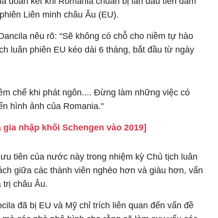
 gia đoàn kết khi Romania chuẩn bị lần đầu tiên đảm
 phiên Liên minh châu Âu (EU).
Dancila nêu rõ: “Sẽ không có chỗ cho niềm tự hào
ịch luân phiên EU kéo dài 6 tháng, bắt đầu từ ngày
ềm chế khi phát ngôn.... Đừng làm những việc có
ến hình ảnh của Romania."
 gia nhập khối Schengen vào 2019]
 ưu tiên của nước này trong nhiệm kỳ Chủ tịch luân
ch giữa các thành viên nghèo hơn và giàu hơn, vấn
 trị châu Âu.
la đã bị EU và Mỹ chỉ trích liên quan đến vấn đề