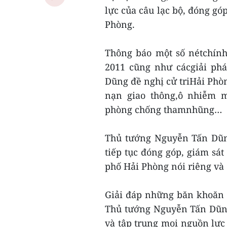
lực của câu lạc bộ, đóng gó
Phòng.
Thông báo một số nétchính
2011 cũng như cácgiải ph
Dũng đề nghị cử triHải Phòn
nạn giao thông,ô nhiễm m
phòng chống thamnhũng…
Thủ tướng Nguyễn Tấn Dũn
tiếp tục đóng góp, giám sát
phố Hải Phòng nói riêng và
Giải đáp những băn khoăn cụ
Thủ tướng Nguyễn Tấn Dũn
và tập trung mọi nguồn lực 