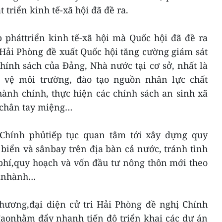
 triển kinh tế-xã hội đã đề ra.
p pháttriển kinh tế-xã hội mà Quốc hội đã đề ra
iHải Phòng đề xuất Quốc hội tăng cường giám sát
hính sách của Đảng, Nhà nước tại cơ sở, nhất là
o vệ môi trường, đào tạo nguồn nhân lực chất
hành chính, thực hiện các chính sách an sinh xã
 chân tay miệng…
 Chính phủtiếp tục quan tâm tới xây dựng quy
biển và sânbay trên địa bàn cả nước, tránh tình
 phí,quy hoạch và vốn đầu tư nông thôn mới theo
banhành…
phương,đại diện cử tri Hải Phòng đề nghị Chính
đạonhằm đẩy nhanh tiến độ triển khai các dự án