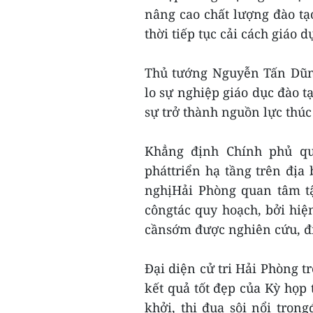
nâng cao chất lượng đào tạ
thời tiếp tục cải cách giáo 
Thủ tướng Nguyễn Tấn Dũn
lo sự nghiệp giáo dục đào t
sự trở thành nguồn lực thúc
Khẳng định Chính phủ qu
pháttriển hạ tầng trên đị
nghịHải Phòng quan tâm tậ
côngtác quy hoạch, bởi hiệ
cầnsớm được nghiên cứu, đi
Đại diện cử tri Hải Phòng t
kết quả tốt đẹp của Kỳ họp 
khởi, thi đua sôi nổi tron