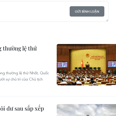
GỬI BÌNH LUẬN
g thường lệ thứ
ng thường lệ thứ Nhất, Quốc
ới sự chủ trì của Chủ tịch
dôi dư sau sắp xếp