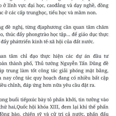
o ở lĩnh vực đại học, caođẳng và dạy nghề, đồng
dục ở các cấp trunghọc, tiểu học và mầm non.
g đề nghị, từng địaphương cần quan tâm chăm
ạo, thúc đẩy phongtrào học tập… để giáo dục thực
 đẩy pháttriển kinh tế-xã hội của đất nước.
an tâm chỉ đạo thực hiện các dự án đầu tư
a bàn thành phố, Thủ tướng Nguyễn Tấn Dũng đề
p trung làm tốt công tác giải phóng mặt bằng,
n nay công tác quy hoạch đang có nhiều bất cập
ều chỉnh, đáp ứng hơn nữa yêu cầu đặt ra.
rong buổi tiếpxúc bày tỏ phấn khởi, tin tưởng vào
thứ hai,Quốc hội khóa XIII, đem lại khí thế phấn
gđồng bào, chiến sỹ và cử tri cả nước, phấn đấu