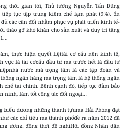
ng thời gian tới, Thủ tướng Nguyễn Tấn Dũng
iếp tục tập trung kiềm chế lạm phát (9%), ổn
đủ các cân đối nhằm phục vụ phát triển kinh tế-
ời tháo gỡ khó khăn cho sản xuất và duy trì tăng
11…
m, thực hiện quyết liệttái cơ cấu nền kinh tế,
nh vực là tái cơcấu đầu tư mà trước hết là đầu tư
hiệpnhà nước mà trọng tâm là các tập đoàn và
hệthống ngân hàng mà trọng tâm là hệ thống ngân
 chế tài chính. Bênh cạnh đó, tiếp tục đảm bảo
 ninh, làm tốt công tác đối ngoại...
g biểu dương những thành tựumà Hải Phòng đạt
như các chỉ tiêu mà thành phốđề ra năm 2012 đã
ung ương, đồng thời đề nghịHội đồng Nhân dân