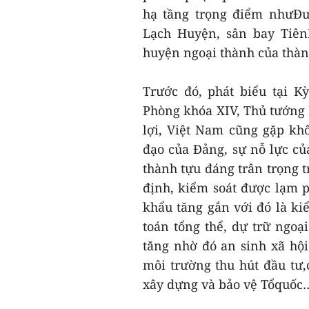
hạ tầng trọng điểm nhưĐư
Lạch Huyện, sân bay Tiên
huyện ngoại thành của th
Trước đó, phát biểu tại 
Phòng khóa XIV, Thủ tướng
lợi, Việt Nam cũng gặp kh
đạo của Đảng, sự nỗ lực c
thành tựu đáng trân trọng t
định, kiểm soát được lạm ph
khẩu tăng gắn với đó là k
toán tổng thể, dự trữ ngoạ
tăng nhờ đó an sinh xã hội
môi trường thu hút đầu tư,c
xây dựng và bảo vệ Tổquốc