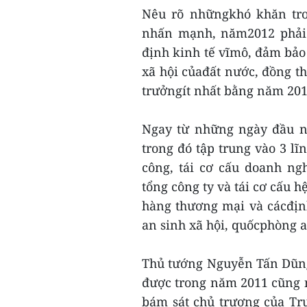
Nêu rõ nhữngkhó khăn tro
nhấn mạnh, năm2012 phải t
định kinh tế vĩmô, đảm bảo 
xã hội củađất nước, đồng th
trưởngít nhất bằng năm 20
Ngay từ những ngày đầu nă
trong đó tập trung vào 3 lĩ
công, tái cơ cấu doanh ng
tổng công ty và tái cơ cấu 
hàng thương mại và cácđịnh
an sinh xã hội, quốcphòng an
Thủ tướng Nguyễn Tấn Dũn
được trong năm 2011 cũng 
bám sát chủ trương của Tr