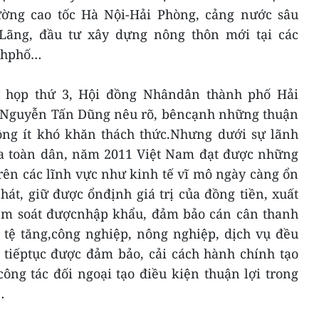
ờng cao tốc Hà Nội-Hải Phòng, cảng nước sâu
Lãng, đầu tư xây dựng nông thôn mới tại các
ànhphố…
Kỳ họp thứ 3, Hội đồng Nhândân thành phố Hải
 Nguyễn Tấn Dũng nêu rõ, bêncạnh những thuận
ông ít khó khăn thách thức.Nhưng dưới sự lãnh
ủa toàn dân, năm 2011 Việt Nam đạt được những
rên các lĩnh vực như kinh tế vĩ mô ngày càng ổn
át, giữ được ổnđịnh giá trị của đồng tiền, xuất
iểm soát đượcnhập khẩu, đảm bảo cán cân thanh
i tệ tăng,công nghiệp, nông nghiệp, dịch vụ đều
 tiếptục được đảm bảo, cải cách hành chính tạo
ông tác đối ngoại tạo điều kiện thuận lợi trong
…