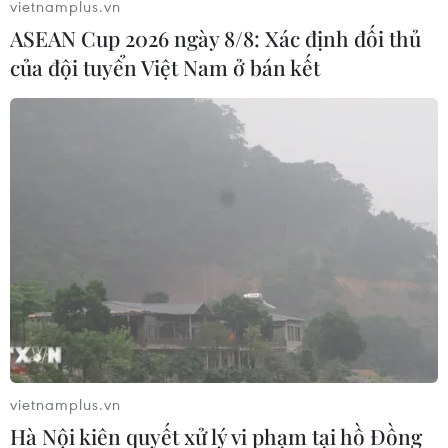
vietnamplus.vn
ASEAN Cup 2026 ngày 8/8: Xác định đối thủ
của đội tuyển Việt Nam ở bán kết
Thiên tai gây nhiều thiệt hại nghiêm
trọng tại các địa phương
08/05/2023 15:01
Tính đến 16 giờ 30 phút ngày 8/5, mưa to, dông lốc,
mưa đá, gió giật mạnh đã gây nhiều thiệt hại nghiêm
trọng tại các địa phương như hoa màu gẫy đổ, gia súc
chết, nhà bị sạt lở.
vietnamplus.vn
Hà Nội kiên quyết xử lý vi phạm tại hồ Đồng