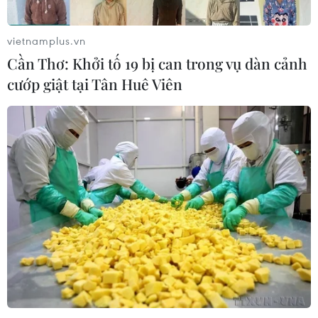
vietnamplus.vn
Cần Thơ: Khởi tố 19 bị can trong vụ dàn cảnh
cướp giật tại Tân Huê Viên
TIN CÙNG CHUYÊN MỤC
Đà Nẵng tìm "lời giải bài toán" an
ninh nguồn nước
08/08/2026 05:05