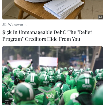
JG Wentworth
$15k In Unmanageable Debt? The "Relief
Program" Creditors Hide From You
Một ngôi nhà sàn của người dân bị đổ sập. (Ảnh: TTXVN phát)
Ngày 24/5, lãnh đạo huyện A Lưới, tỉnh Thừa
Thiên-Huế cho biết, trên địa bàn huyện vừa xảy
ra dông lốc làm tốc mái tôn của 81 ngôi nhà,
trong đó 7 nhà bị tốc mái hoàn toàn, một người
dân bị thương do sét đánh.