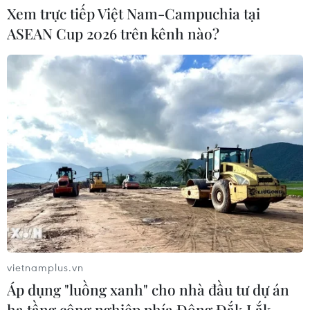
Xem trực tiếp Việt Nam-Campuchia tại
ASEAN Cup 2026 trên kênh nào?
Mưa lớn kéo dài gây nhiều thiệt hại
về nhà ở, giao thông tại tỉnh Sơn La
06/08/2026 09:48
Xem thêm
CƠ QUAN CHỦ QUẢN: THÔNG TẤN XÃ VIỆT NAM
vietnamplus.vn
Tổng Biên tập: TRẦN TIẾN DUẨN
Áp dụng "luồng xanh" cho nhà đầu tư dự án
Phó Tổng Biên tập: NGUYỄN THỊ TÁM, KHÚC THANH
hạ tầng công nghiệp phía Đông Đắk Lắk