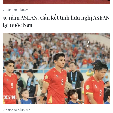
06/08/2026 23:00
vietnamplus.vn
59 năm ASEAN: Gắn kết tình hữu nghị ASEAN
Mưa lớn gây ngập lụt, chia cắt nhiều
tại nước Nga
khu vực ở Nghệ An
06/08/2026 13:06
Đắk Lắk truy quét, xử lý tình trạng
phá rừng, lấn chiếm đất rừng
06/08/2026 12:36
Cảnh báo mưa cường độ lớn trên
100mm tại Bắc Bộ, Thanh Hóa và
Nghệ An
vietnamplus.vn
06/08/2026 10:23