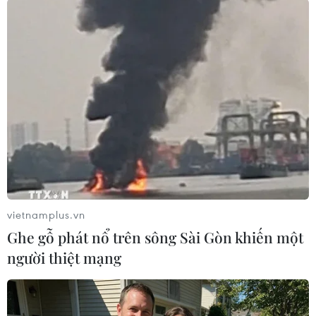
#Dông lốc
#Tốc mái
#Sét đánh
#Cây đổ
TP. Huế
Theo dõi VietnamPlus
vietnamplus.vn
Ghe gỗ phát nổ trên sông Sài Gòn khiến một
người thiệt mạng
TIN LIÊN QUAN