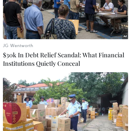
Chiều tối và đêm 2/5, nhiều khu vực trên cả nước có
mưa và dông, đề phòng khả năng xảy ra lốc, sét, mưa
đá và gió giật mạnh tại Tây Bắc Bộ, Trung Bộ, Tây
Nguyên và Nam Bộ.
JG Wentworth
$30k In Debt Relief Scandal: What Financial
Institutions Quietly Conceal