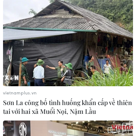
mưa dông có khả năng xảy ra lốc, sét, mưa đá và gió
giật mạnh.
vietnamplus.vn
Sơn La công bố tình huống khẩn cấp về thiên
tai với hai xã Muổi Nọi, Nậm Lầu