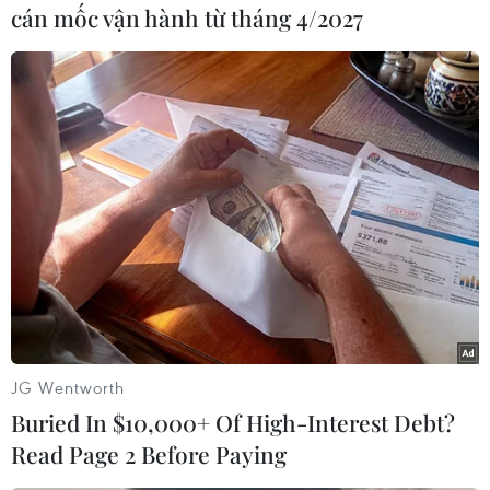
động ứng phó; yêu cầu các địa phương tăng
cán mốc vận hành từ tháng 4/2027
cường phát tin cảnh báo thông tin thiên tai
dông, lốc, sét, lũ quét trên hệ thống truyền
thanh của địa phương để người dân chủ động
phòng tránh./.
(TTXVN/Vietnam+)
JG Wentworth
Buried In $10,000+ Of High-Interest Debt?
Read Page 2 Before Paying