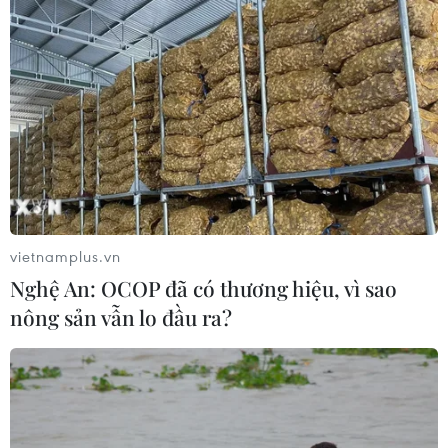
Indonesia nỗ lực khống chế cháy
rừng tại Vườn Quốc gia Núi Bromo
07/08/2026 10:56
Thụy Sĩ khó đạt mục tiêu giảm phát
thải khí nhà kính vào năm 2030
07/08/2026 09:42
vietnamplus.vn
Nghệ An: OCOP đã có thương hiệu, vì sao
Bão Dolphin càn quét các đảo miền
nông sản vẫn lo đầu ra?
Nam Nhật Bản, sân bay Okinawa
phải đóng cửa
07/08/2026 09:10