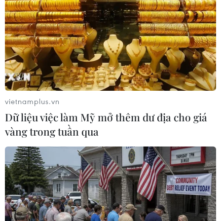
vietnamplus.vn
Dữ liệu việc làm Mỹ mở thêm dư địa cho giá
vàng trong tuần qua
Cảnh báo hiện tượng dông, lốc xoáy, mưa
đá và gió giật mạnh
02/05/2023 11:33