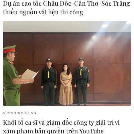
Dự án cao tốc Châu Đốc-Cần Thơ-Sóc Trăng
thiếu nguồn vật liệu thi công
Phong phú thị trường Kỳ Linh
Canh Tý làng gốm Bát Tràng
31/12/2019 23:08
vietnamplus.vn
Chào đón tết Canh Tý, các cửa hàng tại Bát Tràng cho
Khởi tố ca sĩ và giám đốc công ty giải trí vì
ra lò hàng loạt các mẫu chuột gốm mạ vàng, mặt hàng
xâm phạm bản quyền trên YouTube
"Kỳ Linh Canh Tý" rất đa dạng về kiểu dáng, mẫu mã