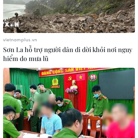
vietnamplus.vn
Sơn La hỗ trợ người dân di dời khỏi nơi nguy
hiểm do mưa lũ