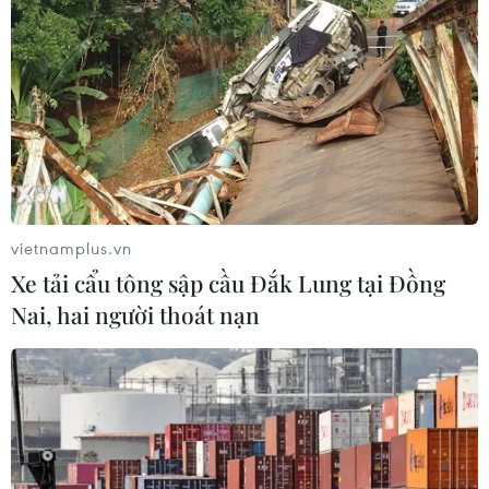
vietnamplus.vn
Xe tải cẩu tông sập cầu Đắk Lung tại Đồng
Nai, hai người thoát nạn