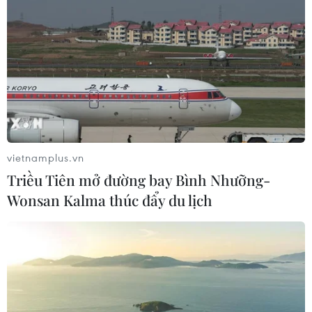
TIN LIÊN QUAN
vietnamplus.vn
Triều Tiên mở đường bay Bình Nhưỡng-
Wonsan Kalma thúc đẩy du lịch
Tranh con giáp: Cuộc chuyển mình từ
những sáng tác làm quà tặng
06/03/2019 00:07