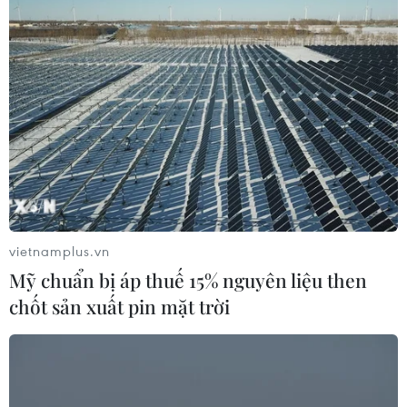
#Tranh con giáp
#Lê Thiết Cương
#Giấy dó
#Cao đẳng Mỹ thuật Đông Dương
TP. Hà Nội
vietnamplus.vn
Mỹ chuẩn bị áp thuế 15% nguyên liệu then
Theo dõi VietnamPlus
chốt sản xuất pin mặt trời