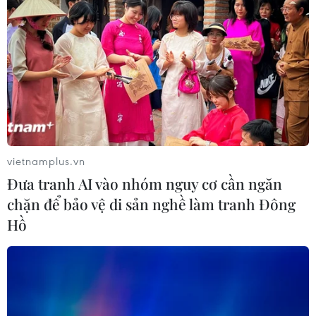
Phát động giải báo chí toàn quốc "Vì
sự nghiệp Giáo dục Việt Nam" năm
2026
04/08/2026 12:36
Hành trình đưa hát bội 'chạm' đến
giới trẻ ở Thành phố Hồ Chí Minh
04/08/2026 07:35
vietnamplus.vn
Đưa tranh AI vào nhóm nguy cơ cần ngăn
chặn để bảo vệ di sản nghề làm tranh Đông
NSND Trịnh Thúy Mùi tái đắc cử Chủ
Hồ
tịch Hội Nghệ sỹ Sân khấu Việt Nam
04/08/2026 06:35
Trưng bày tư liệu “Chủ tịch Hồ Chí