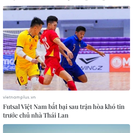
(Vietnam+)
vietnamplus.vn
Futsal Việt Nam bất bại sau trận hòa khó tin
trước chủ nhà Thái Lan