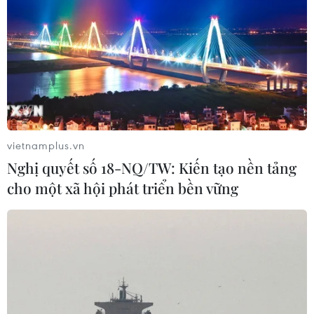
Minh - Tổng tư lệnh Fidel Castro:
Nghĩa tình son sắt đặc biệt"
04/08/2026 06:06
Chuỗi sự kiện "Yên Tử - Sắc Thu
thiền định" trở lại với nhiều trải
nghiệm mới
vietnamplus.vn
04/08/2026 02:51
Nghị quyết số 18-NQ/TW: Kiến tạo nền tảng
cho một xã hội phát triển bền vững
ASEAN Cup 2026: Đội tuyển Việt
Nam tạo "cơn địa chấn" trên truyền
thông khu vực
04/08/2026 02:45
Ngoại giao văn hóa: Nét vẽ làm hoàn