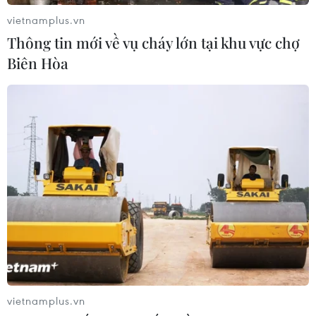
vietnamplus.vn
Thông tin mới về vụ cháy lớn tại khu vực chợ
Biên Hòa
Trung Quốc phát hành bộ tiền xu bằng
vàng và bạc mừng Xuân Canh Tý
24/11/2019 08:18
Theo Ngân hàng Trung ương Trung Quốc, mặt trước của
mỗi đồng tiền xu có quốc huy của Trung Quốc, và mặt
còn lại có hình một con chuột - biểu trưng cho năm Tý.
vietnamplus.vn