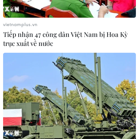
vietnamplus.vn
Tiếp nhận 47 công dân Việt Nam bị Hoa Kỳ
trục xuất về nước
TIN CÙNG CHUYÊN MỤC
Quảng Trị bảo tồn di tích và hệ thống
mạch nước ngầm ở 14 giếng cổ xã
Cồn Tiên