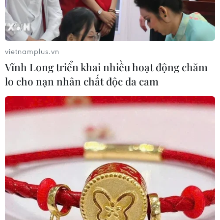
vietnamplus.vn
Vĩnh Long triển khai nhiều hoạt động chăm
lo cho nạn nhân chất độc da cam
Đây là năm thứ bảy liên tiếp nhóm G39 Hà Nội tổ chức triển
lãm tranh Tết. (Ảnh: BTC)
Triển lãm “Tiễn Hợi đón Tý” sẽ giới thiệu tới
công chúng những tác phẩm nhất thể hiện hình
tượng con giáp đầu tiên của các họa sỹ nhóm