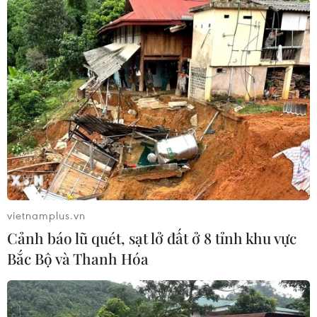
này bằng những sáng tạo riêng, tạo cho tranh
con giáp một diện mạo mới, khác lạ. Đặc biệt,
trong những năm gần đây, việc vẽ tranh con
giáp thu hút khá đông họa sỹ trẻ tham gia. Các
họa sỹ Việt đã hình thành nên một truyền thống
vẽ tranh Tết, tranh con giáp. Các họa sỹ vẽ theo
nhiều phong cách khác nhau (hiện thực, trừu
tượng, biểu hiện…) trên nhiều loại chất liệu
khác nhau.
Hình ảnh một số tác phẩm trưng bày tại triển
vietnamplus.vn
lãm:
Cảnh báo lũ quét, sạt lở đất ở 8 tỉnh khu vực
Bắc Bộ và Thanh Hóa