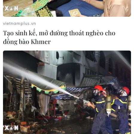
vietnamplus.vn
Tạo sinh kế, mở đường thoát nghèo cho
Nặn tò he - nét văn hóa dân gian ở các
đồng bào Khmer
vùng quê Việt Nam
11/11/2019 03:22
Ban đầu, tò he là sản phẩm làm bằng bột dùng để
cúng lễ nên chúng thường có hình thù các con vật như
công, gà, trâu, bò, lợn, cá... nên người ta gọi sản phẩm
này là "đồ chơi chim cò."