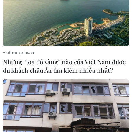
Tên tuổi, sự nghiệp của cố danh họa Bùi Xuân Phái gắn
liền với những tác phẩm về phố phường Hà Nội. Thế
nhưng, ông là một trong những họa sỹ đầu tiên khơi mở
dòng tranh con giáp ở Việt Nam.
vietnamplus.vn
Những “tọa độ vàng” nào của Việt Nam được
du khách châu Âu tìm kiếm nhiều nhất?