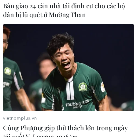
Bàn giao 24 căn nhà tái định cư cho các hộ
dân bị lũ quét ở Mường Than
vietnamplus.vn
Công Phượng gặp thử thách lớn trong ngày
tái xuất V-League 2026/27