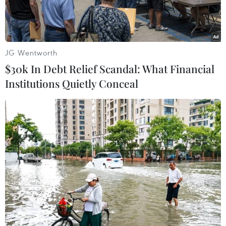
đạt.
JG Wentworth
$30k In Debt Relief Scandal: What Financial
Institutions Quietly Conceal
Thí sinh dự thi môn Ngữ văn, Kỳ thi Trung học phổ thông quốc
gia năm 2019. (Ảnh: Phạm Mai/Vietnam+)
Sáng nay, gần 900.000 học sinh cả nước đã hoàn