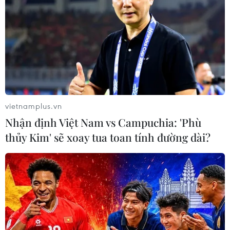
vietnamplus.vn
Nhận định Việt Nam vs Campuchia: 'Phù
thủy Kim' sẽ xoay tua toan tính đường dài?
Hơn 99% thí sinh đến làm thủ tục dự thi
THPT Quốc gia chiều 24/6
24/06/2019 14:52
Theo thông tin từ Ban Chỉ đạo thi Trung học phổ thông