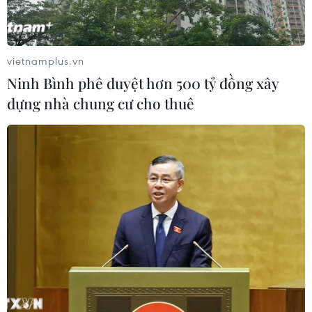
Cần Thơ xem xét đề xuất xây dựng Tổ
hợp Giáo dục-Đào tạo 636 tỷ đồng
vietnamplus.vn
06/08/2026 13:24
Ninh Bình phê duyệt hơn 500 tỷ đồng xây
dựng nhà chung cư cho thuê
Cà Mau hợp nhất 4 trường cao đẳng,
tăng quy mô đào tạo nhân lực chất
lượng cao
06/08/2026 11:43
Các trường đại học sẽ xét tuyển thí
sinh Trường THTP chuyên Tuyên
Quang không vi phạm quy chế
06/08/2026 09:44