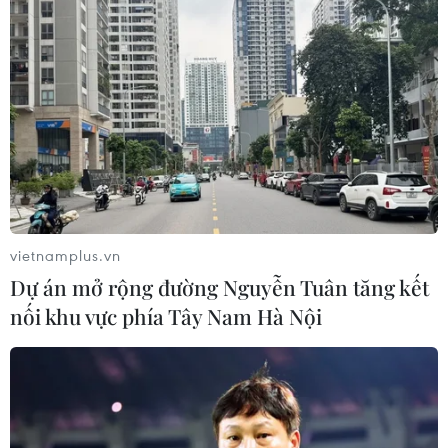
#Đề thi môn Ngữ văn
#Giáo viên
#Nhận định đề
#Sông Hương
#Hoàng Phủ Ngọc Tường
#Trịnh Thu Tuyết
vietnamplus.vn
Dự án mở rộng đường Nguyễn Tuân tăng kết
Theo dõi VietnamPlus
nối khu vực phía Tây Nam Hà Nội
TIN LIÊN QUAN