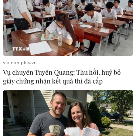
và vấn đề nghị luận trong phần Làm văn.
vietnamplus.vn
Vụ chuyên Tuyên Quang: Thu hồi, huỷ bỏ
giấy chứng nhận kết quả thi đã cấp
Tiến sỹ Trịnh Thu Tuyết. (Ảnh: PV/Vietnam+)
Về phần Làm văn
Câu 1, đề bài đưa ra yêu cầu nghị luận về “sức