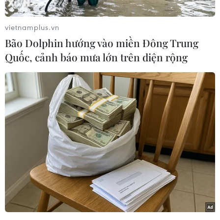
thành bài thi môn Ngữ văn, kỳ thi Trung học
phổ thông quốc gia. Tiến sỹ Trịnh Thu Tuyết,
vietnamplus.vn
giáo viên môn Ngữ văn, Hệ thống giáo dục
Bão Dolphin hướng vào miền Đông Trung
Hocmai đã có những phân tích, nhận định về đề
Quốc, cảnh báo mưa lớn trên diện rộng
thi.
Đề thi như sau: