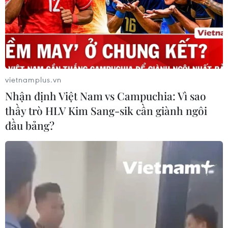
quốc gia năm 2019, trong chiều 24/6, tổng số thí sinh
trên toàn quốc đến làm thủ tục dự thi là 879.742 thí sinh,
đạt tỷ lệ 99,17%.
vietnamplus.vn
Nhận định Việt Nam vs Campuchia: Vì sao
thầy trò HLV Kim Sang-sik cần giành ngôi
đầu bảng?
Thí sinh hồi hộp trước khi bước vào môn