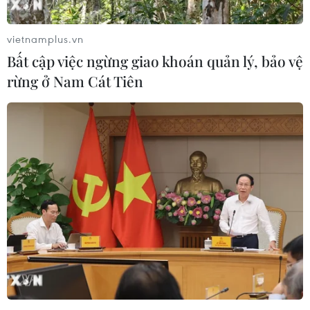
viết đoạn văn.
vietnamplus.vn
Bất cập việc ngừng giao khoán quản lý, bảo vệ
rừng ở Nam Cát Tiên
Đề Ngữ văn được nhiều thí sinh nhận định là không quá khó. Thí
sinh vui vẻ rời trường thi sau môn đầu tiên. (Ảnh: Hoàng
Hiếu/Vietnam+)
Câu 2 là câu hỏi nghị luận văn học.
Ngữ liệu