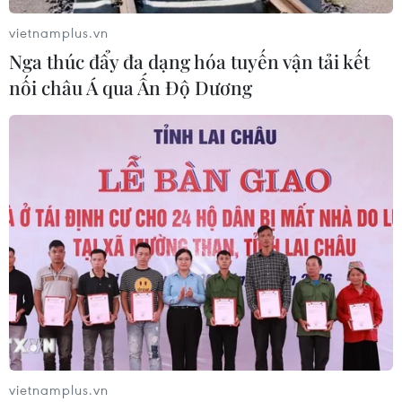
vietnamplus.vn
Nga thúc đẩy đa dạng hóa tuyến vận tải kết
nối châu Á qua Ấn Độ Dương
Thí sinh thở phào vì kiến thức đề Ngữ văn
chủ yếu ở lớp 12
25/06/2019 03:19
Đánh giá đề Ngữ Văn năm nay tương đối dễ hiểu, vừa
sức, các thí sinh cũng tỏ ra khá hào hứng vì có tới 95%
kiến thức rơi vào chương trình lớp 12.
vietnamplus.vn