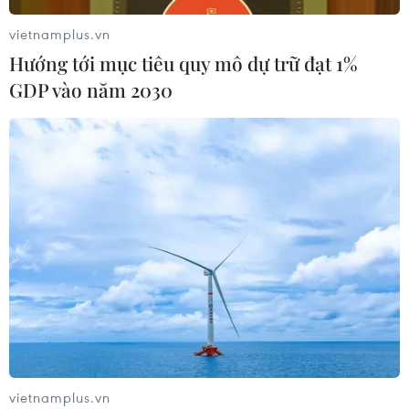
Toàn cảnh vụ sai phạm điểm
vietnamplus.vn
thi trường THPT chuyên Tuyên
Hướng tới mục tiêu quy mô dự trữ đạt 1%
Quang
GDP vào năm 2030
06/08/2026 09:04
Đắk Lắk tháo gỡ khó khăn, đảm bảo
đủ sách giáo khoa cho năm học mới
06/08/2026 04:12
Bộ GD-ĐT dự kiến điều chỉnh trong
bổ nhiệm chức danh và xếp lương
nhà giáo
06/08/2026 02:18
vietnamplus.vn