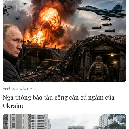
khác, những vẻ đẹp khác của dòng sông, cũng
giúp lý giải được “vẻ đẹp dịu dàng và trí tuệ”
của dòng sông trong thành Huế. Và do đó, nếu
diễn đạt trong câu lệnh là “
góc nhìn mới
về sông
Hương” có lẽ sẽ chính xác hơn là cách nhìn
mang tính “
phát hiện”./.
(Vietnam+)
vietnamplus.vn
Nga thông báo tấn công căn cứ ngầm của
Ukraine