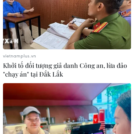
vietnamplus.vn
Khởi tố đối tượng giả danh Công an, lừa đảo
"chạy án" tại Đắk Lắk