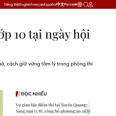
Tiếng Việt
English
Français
Español
中文
Русский
ớp 10 tại ngày hội
ả, cách giữ vững tâm lý trong phòng thi
ĐỌC NHIỀU
Vụ gian lận điểm thi tại Tuyên Quang:
Sáng mai (5/8), công bố phương án xử lý