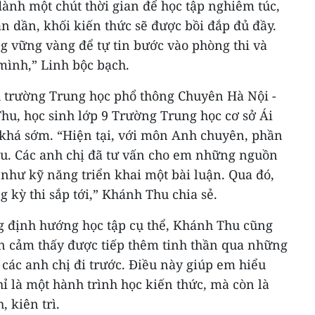
ành một chút thời gian để học tập nghiêm túc,
ần dần, khối kiến thức sẽ được bồi đắp đủ đầy.
ng vững vàng để tự tin bước vào phòng thi và
mình,” Linh bộc bạch.
 trường Trung học phổ thông Chuyên Hà Nội -
, học sinh lớp 9 Trường Trung học cơ sở Ái
ừ khá sớm. “Hiện tại, với môn Anh chuyên, phần
u. Các anh chị đã tư vấn cho em những nguồn
như kỹ năng triển khai một bài luận. Qua đó,
 kỳ thi sắp tới,” Khánh Thu chia sẻ.
 định hướng học tập cụ thể, Khánh Thu cũng
n cảm thấy được tiếp thêm tinh thần qua những
 các anh chị đi trước. Điều này giúp em hiểu
hỉ là một hành trình học kiến thức, mà còn là
, kiên trì.