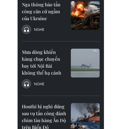
Nga thông báo tấn
công căn cứ ngầm
của Ukraine
NGHE
Mưa dông khiến
hàng chục chuyến
bay tới Nội Bài
không thể hạ cánh
NGHE
Houthi bị nghi đứng
sau vụ tấn công đánh
chìm tàu hàng Ấn Độ
trên Biển Đỏ