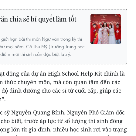
ăn chia sẻ bí quyết làm tốt
giới hạn bài thi môn Ngữ văn trong kỳ thi
 như mọi năm. Cô Thu Mỹ (Trường Trung học
iểm mới thí sinh cần đặc biệt lưu ý.
ạt động của dự án High School Help Kit chính là
ến thức chuyên môn, mà còn quan tâm đến các
 độ dinh dưỡng cho các sĩ tử cuối cấp, giúp các
”.
ác sỹ Nguyễn Quang Bính, Nguyên Phó Giám đốc
ho biết, trước áp lực từ số lượng thí sinh đông
vọng lớn từ gia đình, nhiều học sinh rơi vào trạng