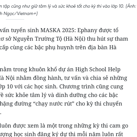
tập cũng như giữ tâm lý và sức khoẻ tốt cho kỳ thi vào lớp 10. (Ảnh:
h Ngọc/Vietnam+)
 vấn tuyển sinh MASKA 2025: Ephany được tổ
cơ sở Nguyễn Trường Tộ (Hà Nội) thu hút sự tham
 cấp cùng các bậc phụ huynh trên địa bàn Hà
 nằm trong khuôn khổ dự án High School Help
Hà Nội nhằm đồng hành, tư vấn và chia sẻ những
ớp 10 với các học sinh. Chương trình cũng cung
ề sức khỏe tâm lý và dinh dưỡng cho các bậc
chặng đường “chạy nước rút” cho kỳ thi chuyển
.
i luôn được xem là một trong những kỳ thi cam go
lượng học sinh đăng ký dự thi mỗi năm luôn rất