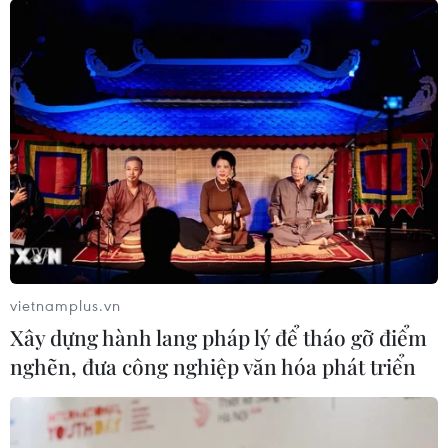
Giao Thủy, tỉnh Nam Định đã 23 ngày từ ngày ghi nhận
ca mắc COVID-19 đầu tiên, 12 trong tổng số 18 xóm của
xã Hồng Thuận không ghi nhận ca mắc mới.
vietnamplus.vn
Xây dựng hành lang pháp lý để tháo gỡ điểm
nghẽn, đưa công nghiệp văn hóa phát triển