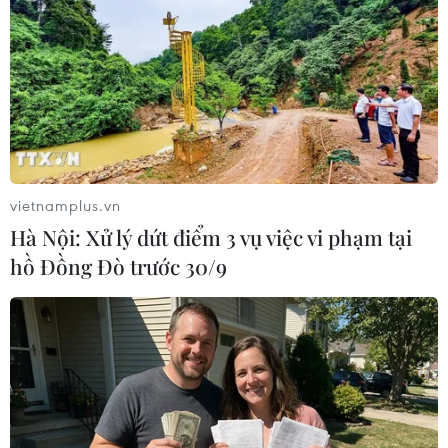
TIN LIÊN QUAN
vietnamplus.vn
Hà Nội: Xử lý dứt điểm 3 vụ việc vi phạm tại
hồ Đồng Đò trước 30/9
Biểu đồ đợt dịch COVID-19