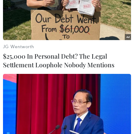
thứ 4 trên cả nước
30/11/2021 01:05
Ngày 29/11/2021, cả nước ghi nhận 13.770 ca mắc mới
COVID-19, nâng tổng số ca mắc trong đợt dịch thứ 4 lên
1.218.886 ca, cả 4 đợt dịch lên 1.224.110 ca.
JG Wentworth
$25,000 In Personal Debt? The Legal
Settlement Loophole Nobody Mentions