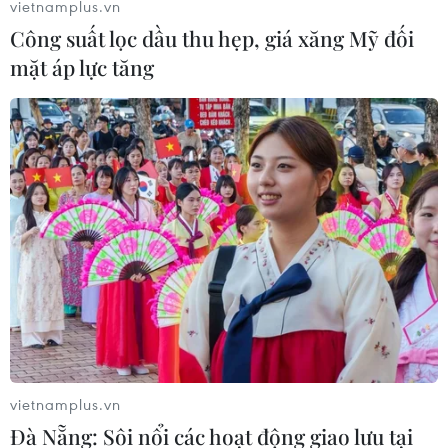
vietnamplus.vn
Công suất lọc dầu thu hẹp, giá xăng Mỹ đối
mặt áp lực tăng
Cả nước có 407 quận, huyện, thị xã đang
dạy học trực tuyến
30/11/2021 04:08
Theo Bộ Giáo dục và Đào tạo, đến ngày 29/11, cả nước
chỉ có 9 tỉnh tổ chức dạy học trực tiếp hoàn toàn là Bắc
Kạn, Cao Bằng, Hòa Bình, Kon Tum, Lai Châu, Ninh
vietnamplus.vn
Bình, Thanh Hóa, Yên Bái và Hà Giang.
Đà Nẵng: Sôi nổi các hoạt động giao lưu tại