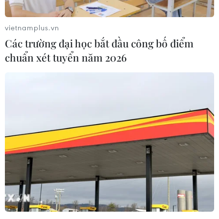
vietnamplus.vn
Các trường đại học bắt đầu công bố điểm
chuẩn xét tuyển năm 2026
Hà Nội tổ chức tiêm vaccine ngừa
COVID-19 cho học sinh lớp 7, 8
30/11/2021 04:12
Sau khi hoàn thành tiêm vaccine COVID-19 cho học sinh
lớp 9, hôm nay Hà Nội tiếp tục tiêm cho các em học
sinh khối 7, 8 với mũi tiêm chỉ định là Pfizer.