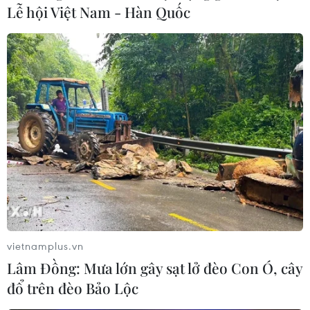
Lễ hội Việt Nam - Hàn Quốc
Nam Định: Xã Hồng Thuận của huyện
vietnamplus.vn
Giao Thủy được dỡ bỏ phong tỏa
Lâm Đồng: Mưa lớn gây sạt lở đèo Con Ó, cây
30/11/2021 06:31
đổ trên đèo Bảo Lộc
Theo Ban Chỉ đạo phòng, chống dịch COVID-19 huyện