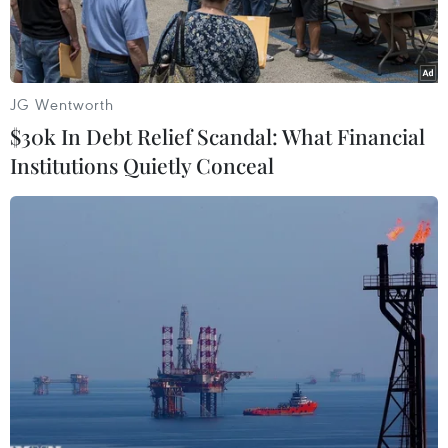
JG Wentworth
$30k In Debt Relief Scandal: What Financial
Institutions Quietly Conceal
Người dân thành phố Đồng Xoài (Bình Phước) xếp hàng chờ
tiêm vaccine, ngày 12/10/2021. (Ảnh: TTXVN)
Trong bối cảnh số ca mắc COVID-19 tăng cao
mỗi ngày, tỉnh Bình Phước đang chuẩn bị các
phương án ứng phó trong tình huống có 5.000
ca mắc COVID-19 cần được chăm sóc y tế.