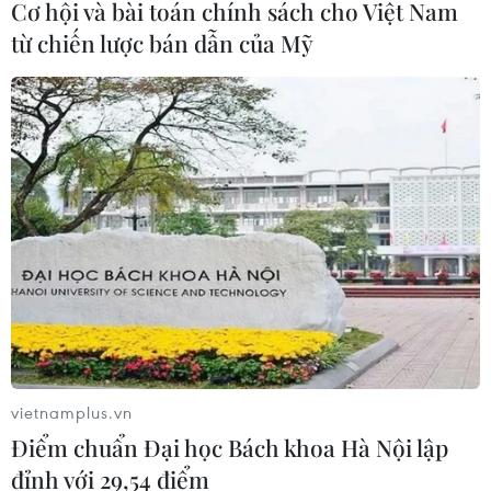
Cơ hội và bài toán chính sách cho Việt Nam
từ chiến lược bán dẫn của Mỹ
Đầu tư cho sức khỏe từ phòng bệnh
đến hạ tầng y tế
09/08/2026 03:29
Quy định chức năng, nhiệm vụ,
quyền hạn và cơ cấu tổ chức của Bộ Y
tế
08/08/2026 14:03
Phú Thọ làm rõ sự cố y khoa khiến bé
vietnamplus.vn
trai 8 tuổi tử vong sau mổ ruột thừa
Điểm chuẩn Đại học Bách khoa Hà Nội lập
08/08/2026 10:28
đỉnh với 29,54 điểm