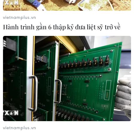
vietnamplus.vn
Hành trình gần 6 thập kỷ đưa liệt sỹ trở về
TIN CÙNG CHUYÊN MỤC
Cứu sống trẻ sinh cực non 25 tuần
thai, nặng gần 700 gram
vietnamplus.vn
09/08/2026 04:44