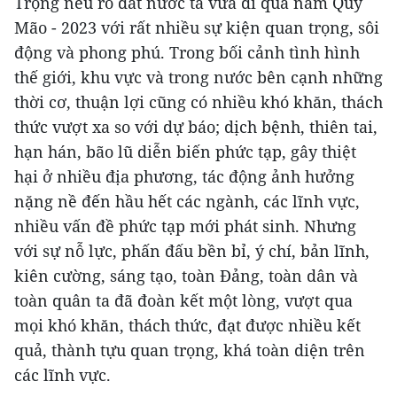
Trọng nêu rõ đất nước ta vừa đi qua năm Quý
Mão - 2023 với rất nhiều sự kiện quan trọng, sôi
động và phong phú. Trong bối cảnh tình hình
thế giới, khu vực và trong nước bên cạnh những
thời cơ, thuận lợi cũng có nhiều khó khăn, thách
thức vượt xa so với dự báo; dịch bệnh, thiên tai,
hạn hán, bão lũ diễn biến phức tạp, gây thiệt
hại ở nhiều địa phương, tác động ảnh hưởng
nặng nề đến hầu hết các ngành, các lĩnh vực,
nhiều vấn đề phức tạp mới phát sinh. Nhưng
với sự nỗ lực, phấn đấu bền bỉ, ý chí, bản lĩnh,
kiên cường, sáng tạo, toàn Đảng, toàn dân và
toàn quân ta đã đoàn kết một lòng, vượt qua
mọi khó khăn, thách thức, đạt được nhiều kết
quả, thành tựu quan trọng, khá toàn diện trên
các lĩnh vực.