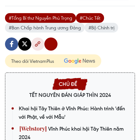
#Tổng Bí thư Nguyễn Phú Trọng
#Chúc Tết
#Ban Chấp hành Trung ương Đảng
#Bộ Chính trị
Theo dõi VietnamPlus
TẾT NGUYÊN ĐÁN GIÁP THÌN 2024
Khai hội Tây Thiên ở Vĩnh Phúc: Hành trình 'đến
với Phật, về với Mẫu'
Vĩnh Phúc khai hội Tây Thiên năm
2024