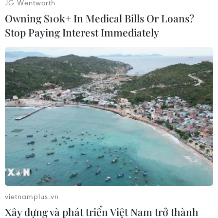
JG Wentworth
có thể là gì"./.
Owning $10k+ In Medical Bills Or Loans?
Stop Paying Interest Immediately
Căng thẳng Israel-Iran:
Hội đồng Bảo an Liên hợp
quốc họp khẩn
Hội đồng Bảo an Liên hợp quốc
đã tiến hành phiên họp mở khẩn
về xung đột Israel-Iran trong bối
cảnh giao tranh đã kéo dài sang
ngày thứ 8.
(Vietnam+)
vietnamplus.vn
Xây dựng và phát triển Việt Nam trở thành