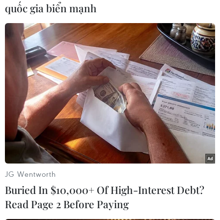
quốc gia biển mạnh
#xung đột Iran-Israel
#Tổng thống Mỹ Donald Trump
Iran
Israel
Mỹ
JG Wentworth
Buried In $10,000+ Of High-Interest Debt?
Theo dõi VietnamPlus
Read Page 2 Before Paying