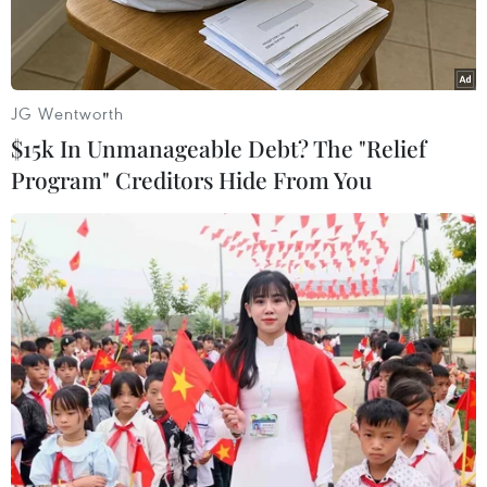
JG Wentworth
$15k In Unmanageable Debt? The "Relief
Program" Creditors Hide From You
Khói lửa bốc lên từ một cơ sở khai thác dầu ở quận Shahran,
Thủ đô Tehran (Iran) sau khi trúng không kích của Israel. (Ảnh:
Anadolu Agency/TTXVN)
Tổng thống Mỹ Donald Trump ngày 20/6 cho
biết sẽ rất khó để yêu cầu Israel ngừng các cuộc
không kích vào Iran, ngay cả khi ông theo đuổi