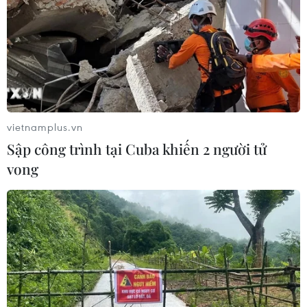
07/08/2026 02:31
Syria: Nổ xe buýt gần thủ đô
Damascus khiến 2 người chết và 13
người bị thương
07/08/2026 00:50
vietnamplus.vn
Sập công trình tại Cuba khiến 2 người tử
Lực lượng Houthi tấn công quân đội
vong
Yemen, ít nhất 45 binh sỹ thương
vong
06/08/2026 23:57
Xung đột Israel-Hamas: Ít nhất 300
trẻ em thiệt mạng trong 300 ngày
qua