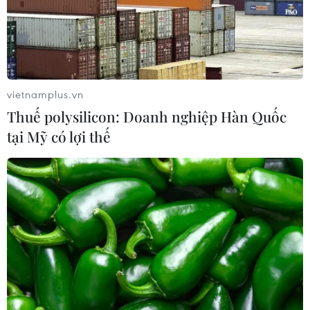
02/08/2026 22:47
Xem thêm
vietnamplus.vn
Thuế polysilicon: Doanh nghiệp Hàn Quốc
tại Mỹ có lợi thế
CƠ QUAN CHỦ QUẢN: THÔNG TẤN XÃ VIỆT NAM
Tổng Biên tập: TRẦN TIẾN DUẨN
Phó Tổng Biên tập: NGUYỄN THỊ TÁM, KHÚC THANH
THỦY
Sở hữu trí tuệ
Quy định sử dụng
RSS
Hỗ trợ