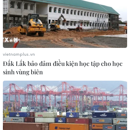
03/08/2026 07:22
Tổng thống Mỹ: Các bên đạt bước
tiến hướng tới chấm dứt xung đột với
Iran
03/08/2026 06:24
vietnamplus.vn
Đắk Lắk bảo đảm điều kiện học tập cho học
Tổng thống Trump thông báo thời
sinh vùng biên
điểm Mỹ nối lại đàm phán với Iran
03/08/2026 00:50
Iran và Oman sắp đạt thỏa thuận về
tuyến hàng hải mới tại eo biển
Hormuz