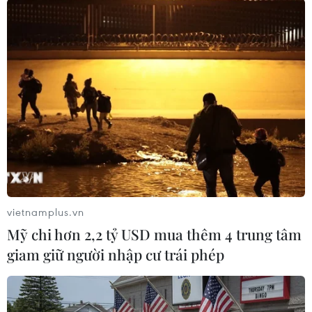
CĂNG THẲNG IRAN-ISRAEL
Iran cảnh báo đáp trả, Israel tuyên bố sẵn sàng
nối lại chiến dịch quân sự
IRGC triển khai đợt tấn công thứ 17, Israel tấn
công hàng chục trung tâm chỉ huy ở Iran
Pháp tăng cường hiện diện quân sự tại Trung
Đông
Xung đột tại Trung Đông: Iran tiếp tục phóng tên
vietnamplus.vn
lửa vào Israel
Mỹ chi hơn 2,2 tỷ USD mua thêm 4 trung tâm
Thương vụ Việt Nam tại Israel cập nhật thông
giam giữ người nhập cư trái phép
tin về tình hình giao thương