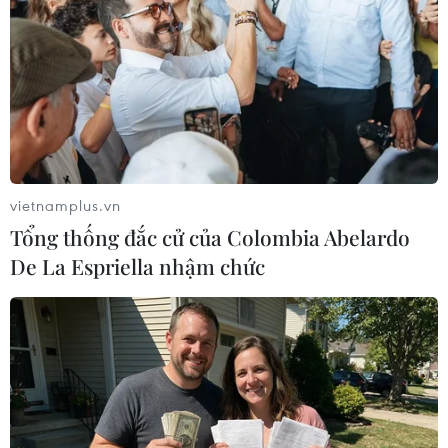
Căng thẳng Israel-Iran: Hội đồng Bảo an
Liên hợp quốc họp khẩn
20/06/2025 22:51
Hội đồng Bảo an Liên hợp quốc đã tiến hành phiên họp
mở khẩn về xung đột Israel-Iran trong bối cảnh giao
tranh đã kéo dài sang ngày thứ 8.
vietnamplus.vn
Tổng thống đắc cử của Colombia Abelardo
De La Espriella nhậm chức