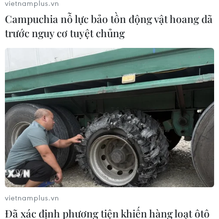
vietnamplus.vn
Campuchia nỗ lực bảo tồn động vật hoang dã
trước nguy cơ tuyệt chủng
vietnamplus.vn
Đã xác định phương tiện khiến hàng loạt ôtô