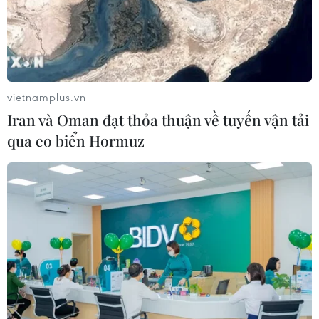
Yemen có thể trở thành mặt
trận quyết định của xung đột Mỹ-
Iran?
02/08/2026 13:33
vietnamplus.vn
Iran và Oman đạt thỏa thuận về tuyến vận tải
Israel hoài nghi việc Hamas giải giáp
qua eo biển Hormuz
theo thỏa thuận Gaza
02/08/2026 13:32
Xung đột tại Trung Đông: Mỹ và
Israel nêu điều kiện tạm hoãn tấn
công Iran
02/08/2026 04:18