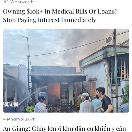
JG Wentworth
Thổ Nhĩ Kỳ là nước ủng hộ chính cho phe đối
Owning $10k+ In Medical Bills Or Loans?
lập chính trị và vũ trang với Tổng thống Assad
Stop Paying Interest Immediately
trong cuộc xung đột kéo dài 12 năm qua ở Syria,
đồng thời đã triển khai lực lượng tới các khu
vực ở miền Bắc Syria.
Moskva ủng hộ việc nối lại quan hệ giữa
Damascus và Ankara, đã tổ chức đàm phán giữa
các bộ trưởng quốc phòng hai bên vào tháng
trước và hướng tới cuộc gặp giữa các bộ trưởng
ngoại giao và cuối cùng là các tổng thống./.
(Vietnam+)
vietnamplus.vn
An Giang: Cháy lớn ở khu dân cư khiến 5 căn