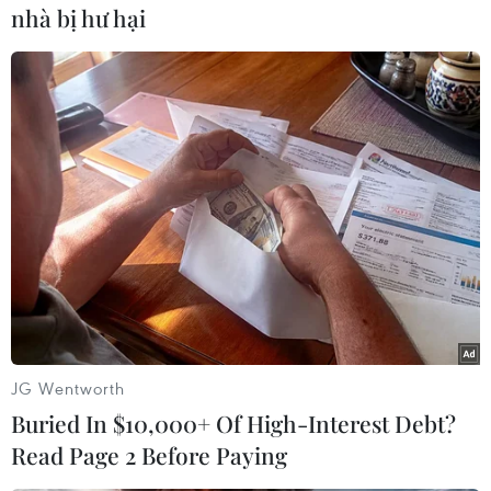
nhà bị hư hại
#Tổng thống Syria Bashar al-Assad
#Cuộc đàm phán
#Alexander Lavrentiev
#Phe đối lập chính trị
Syria
Thổ Nhĩ Kỳ
JG Wentworth
Buried In $10,000+ Of High-Interest Debt?
Read Page 2 Before Paying
Theo dõi VietnamPlus