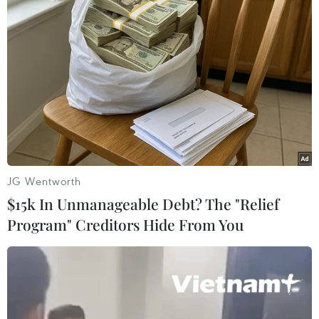
Giới chức quốc phòng Nga, Thổ Nhĩ Kỳ và
Syria đàm phán ba bên
28/12/2022 23:33
Bộ trưởng Quốc phòng Nga cùng những người đồng
cấp Syria và Thổ Nhĩ Kỳ đã có cuộc đàm phán ba bên
tại Moskva ngày 28/12, thảo luận về cuộc khủng hoảng
tại Syria.
JG Wentworth
$15k In Unmanageable Debt? The "Relief
Program" Creditors Hide From You