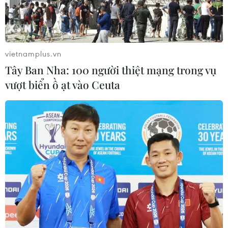
vietnamplus.vn
Tây Ban Nha: 100 người thiệt mạng trong vụ
vượt biển ồ ạt vào Ceuta
Hội đồng Bảo an gia hạn cơ chế viện trợ
cho Syria từ Thổ Nhĩ Kỳ
10/01/2023 02:15
Nghị quyết mới nêu rõ các chuyến xe tải chở hàng
lương thực, thuốc men và các nhu yếu phẩm khác cung