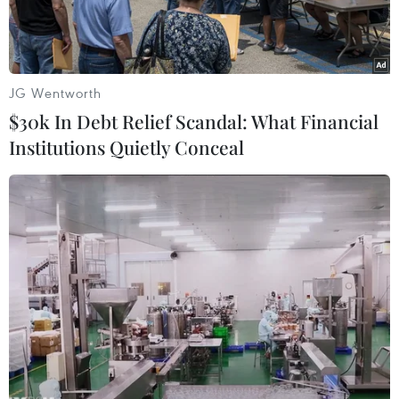
JG Wentworth
$30k In Debt Relief Scandal: What Financial
Institutions Quietly Conceal
Tổng thống Syria Bashar al-Assad. (Ảnh: Reuters)
Tổng thống Syria Bashar al-Assad cho biết các
cuộc đàm phán với Thổ Nhĩ Kỳ phải dựa trên
mục tiêu chấm dứt việc chiếm đóng lãnh thổ
của Syria và ngừng hỗ trợ cho điều mà ông gọi