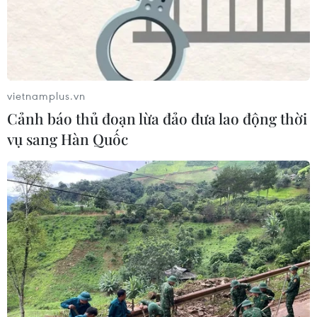
TIN CÙNG CHUYÊN MỤC
Iran và Oman thống nhất mở lại eo
biển Hormuz trong 60 ngày
06/08/2026 12:25
vietnamplus.vn
Cảnh báo thủ đoạn lừa đảo đưa lao động thời
Israel thử nghiệm tên lửa Arrow giữa
vụ sang Hàn Quốc
lúc căng thẳng khu vực leo thang
06/08/2026 11:17
Iran cảnh báo đáp trả nhằm vào hạ
tầng năng lượng khu vực nếu bị tấn
công
06/08/2026 04:37