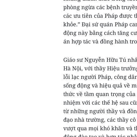
phòng ngừa các bệnh truyền
các ưu tiên của Pháp được 
khỏe.” Đại sứ quán Pháp ca
động này bằng cách tăng cườ
án hợp tác và đồng hành tro
Giáo sư Nguyễn Hữu Tú nhấ
Hà Nội, với thầy Hiệu trưởn
lỗi lạc người Pháp, công dâ
sống động và hiệu quả về m
thức về tầm quan trọng của 
nhiệm với các thế hệ sau c
từ những người thầy và đồn
đạo nhà trường, các thầy cô
vượt qua mọi khó khăn và t
động đào tạo và hợp tác nh