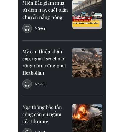
Miền Bắc giảm mưa
từ đêm nay, cuối tuần
chuyển nắng nóng
NGHE
Mỹ can thiệp khẩn
cấp, ngăn Israel mở
rộng đòn trừng phạt
Hezbollah
NGHE
Nga thông báo tấn
công căn cứ ngầm
của Ukraine