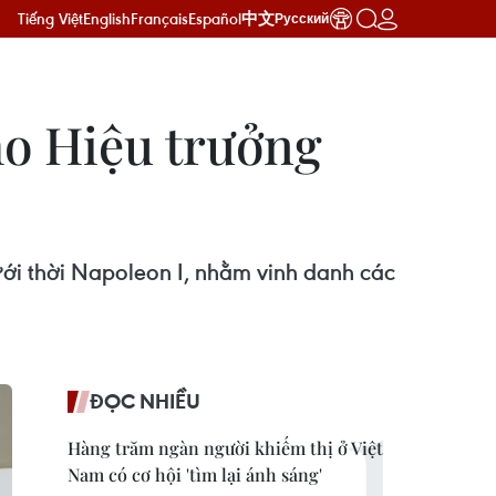
Tiếng Việt
English
Français
Español
中文
Русский
o Hiệu trưởng
ới thời Napoleon I, nhằm vinh danh các
ĐỌC NHIỀU
Hàng trăm ngàn người khiếm thị ở Việt
Nam có cơ hội 'tìm lại ánh sáng'