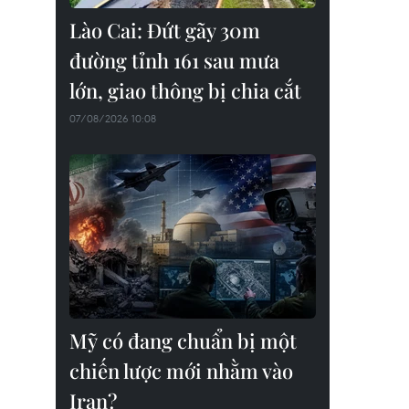
Lào Cai: Đứt gãy 30m
đường tỉnh 161 sau mưa
lớn, giao thông bị chia cắt
07/08/2026 10:08
Mỹ có đang chuẩn bị một
chiến lược mới nhằm vào
Iran?