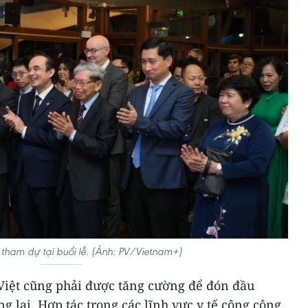
 tham dự tại buổi lễ. (Ảnh: PV/Vietnam+)
iệt cũng phải được tăng cường để đón đầu
g lai. Hợp tác trong các lĩnh vực y tế công cộng,