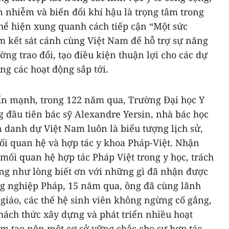
 nhiễm và biến đổi khí hậu là trọng tâm trong
thể hiện xung quanh cách tiếp cận “Một sức
m kết sát cánh cùng Việt Nam để hỗ trợ sự năng
ng trao đổi, tạo điều kiện thuận lợi cho các dự
ng các hoạt động sắp tới.
n mạnh, trong 122 năm qua, Trường Đại học Y
g đầu tiên bác sỹ Alexandre Yersin, nhà bác học
n danh dự Việt Nam luôn là biểu tượng lịch sử,
ối quan hệ và hợp tác y khoa Pháp-Việt. Nhận
mối quan hệ hợp tác Pháp Việt trong y học, trách
ũng như lòng biết ơn với những gì đã nhận được
g nghiệp Pháp, 15 năm qua, ông đã cùng lãnh
 giáo, các thế hệ sinh viên không ngừng cố gắng,
hách thức xây dựng và phát triển nhiều hoạt
ằm tạo nên một cơ sở vững chắc cho sự hợp tác