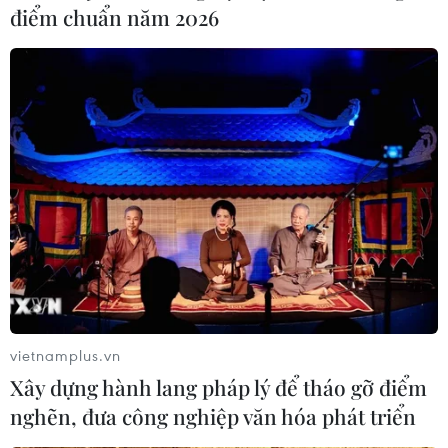
Tối 12/12, tại thị xã Sông Cầu, tỉnh Phú Yên tổ chức triển
điểm chuẩn năm 2026
lãm bản đồ và trưng bày tư liệu “Hoàng Sa, Trường Sa
của Việt Nam - Những bằng chứng lịch sử và pháp lý.”
vietnamplus.vn
Xây dựng hành lang pháp lý để tháo gỡ điểm
nghẽn, đưa công nghiệp văn hóa phát triển
Hoàng Sa, Trường Sa của Việt Nam -