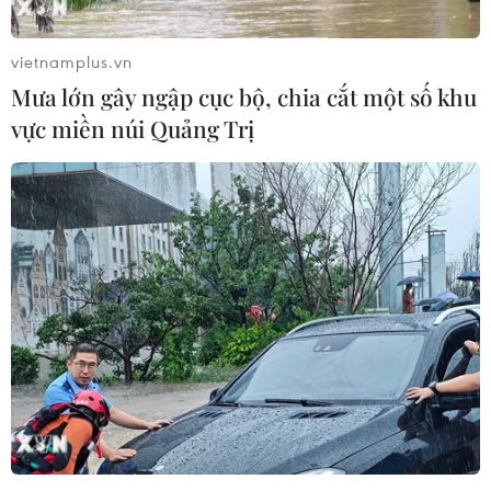
vietnamplus.vn
Mưa lớn gây ngập cục bộ, chia cắt một số khu
vực miền núi Quảng Trị
Trưng bày tư liệu Hoàng Sa, Trường Sa
của Việt Nam tại Bình Thuận
05/10/2016 07:34
Triển lãm trưng bày và giới thiệu gần 100 bản đồ, atlas
được tuyển chọn từ hơn 260 bản đồ có liên quan đến
chủ quyền của Việt Nam đối với hai quần đảo Hoàng
Sa và Trường Sa.