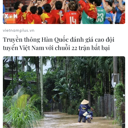
vietnamplus.vn
Truyền thông Hàn Quốc đánh giá cao đội
tuyển Việt Nam với chuỗi 22 trận bất bại
Triển lãm về Hoàng Sa, Trường Sa tại Bộ
Tư lệnh vùng I Hải quân
14/06/2016 07:18
Bộ Thông tin và Truyền thông tổ chức triển lãm “Hoàng
Sa, Trường Sa - Những bằng chứng lịch sử và pháp lý”
tại Bộ Tư lệnh vùng I Hải quân.