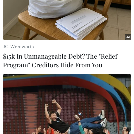
#Plus
Hải Dương
TP. Hải Phòng
Theo dõi VietnamPlus
JG Wentworth
$15k In Unmanageable Debt? The "Relief
Program" Creditors Hide From You
TIN LIÊN QUAN