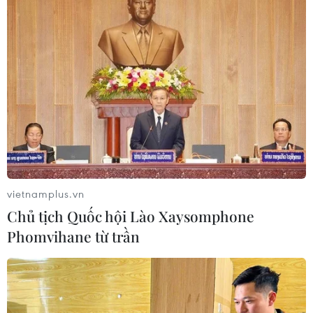
Thánh đường Emir
Abdelkader - biểu tượng văn hóa,
tôn giáo của Constantine
08/08/2026 08:35
Trưng bày sách, báo, ảnh khắc họa
chân dung người chiến sỹ Công an
Thủ đô
08/08/2026 02:52
vietnamplus.vn
Chủ tịch Quốc hội Lào Xaysomphone
66 đoàn võ thuật lần đầu tiên
Phomvihane từ trần
hội tụ tại Festival Võ thuật quốc tế Hà
Nội 2026
08/08/2026 02:26