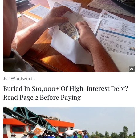
Sa, Trường Sa của Việt Nam - Những bằng
chứng lịch sử và pháp lý” tại Hải Dương kết
thúc vào ngày 18/4.
Nhân dịp này, tỉnh Hải Dương tổ chức Ngày
sách Việt Nam lần thứ tư, thi vẽ tranh về biển,
đảo quê hương, giao lưu với diễn giả về hình
tượng người lính trong văn học Việt Nam.../.
(TTXVN/Vietnam+)
JG Wentworth
Buried In $10,000+ Of High-Interest Debt?
Read Page 2 Before Paying