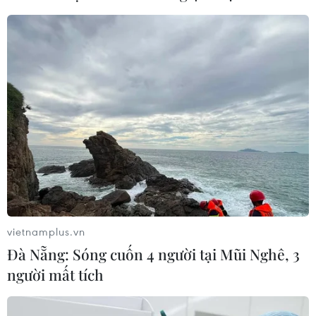
06/08/2026 04:25
Quảng Trị bảo tồn di tích và hệ thống
mạch nước ngầm ở 14 giếng cổ xã
Cồn Tiên
06/08/2026 03:01
Phát động Cuộc thi Sáng tạo Video
2026 cho công dân Pháp ngữ
06/08/2026 02:29
vietnamplus.vn
Đà Nẵng: Sóng cuốn 4 người tại Mũi Nghê, 3
Xem thêm
người mất tích