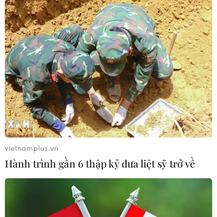
Những bằng chứng lịch sử
04/02/2017 13:53
Hội Nhà báo tỉnh, Sở Văn hóa, Thể thao và Du lịch, Sở
Thông tin và Truyền thông tỉnh Thanh Hóa tổ chức Hội
báo Xuân và trưng bày tư liệu “Hoàng Sa, Trường Sa
của Việt Nam - Những bằng chứng lịch sử."
vietnamplus.vn
Hành trình gần 6 thập kỷ đưa liệt sỹ trở về