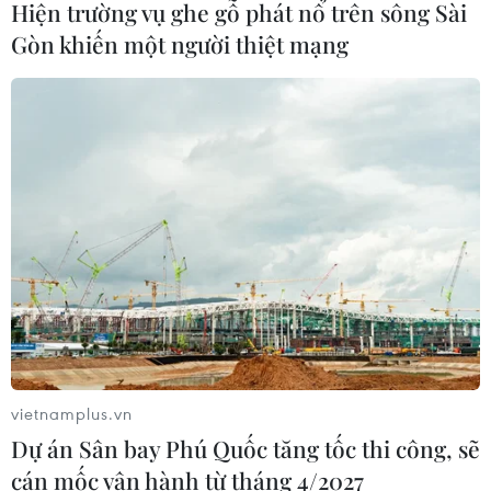
Hiện trường vụ ghe gỗ phát nổ trên sông Sài
06/08/2026 07:30
Gòn khiến một người thiệt mạng
Nâng cấp Quảng Ninh, Bắc Ninh:
Tạo tiền đề phát triển văn hóa du lịch
địa phương
06/08/2026 07:30
Chủ tịch Quốc hội Thái Lan dự khai
mạc Triển lãm 50 năm quan hệ ngoại
giao Việt Nam-Thái Lan
06/08/2026 05:48
vietnamplus.vn
Hà Nội: 'Đánh thức' di sản văn hóa,
Dự án Sân bay Phú Quốc tăng tốc thi công, sẽ
mở đường cho sáng tạo
cán mốc vận hành từ tháng 4/2027