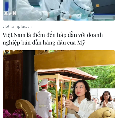
song hành cùng nhịp sống đương
đại
07/08/2026 03:40
vietnamplus.vn
Việt Nam là điểm đến hấp dẫn với doanh
Nghệ nhân Đặng Văn Hậu
nghiệp bán dẫn hàng đầu của Mỹ
thổi sức sống mới cho nghệ thuật tò
he truyền thống
07/08/2026 03:19
Nghị quyết số 80-NQ/TW: Hải Phòng
- bản sắc cửa biển và chiều sâu văn
hóa
07/08/2026 03:08
Việt Nam hướng tới trở