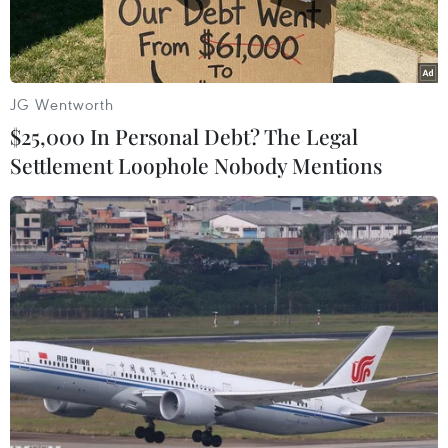
JG Wentworth
$25,000 In Personal Debt? The Legal
Settlement Loophole Nobody Mentions
(Ảnh minh họa. Hoàng Ngọc/TTXVN)
Ngày 14/4, tại Thư viện tỉnh Hải Dương, Bộ
Thông tin và Truyền thông phối hợp với Ủy ban
Nhân dân tỉnh Hải Dương tổ chức triển lãm bản
đồ và trưng bày tư liệu “Hoàng Sa, Trường Sa