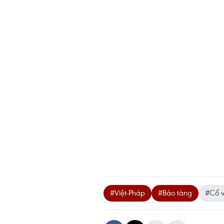
#Việt-Pháp
#Bảo tàng
#Cổ v