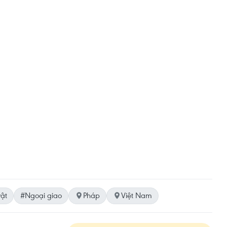
ật
#Ngoại giao
Pháp
Việt Nam