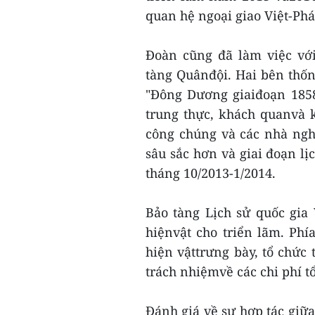
quan hệ ngoại giao Việt-Phá
Đoàn cũng đã làm việc với
tàng Quânđội. Hai bên thốn
"Đông Dương giaiđoạn 1858
trung thực, khách quanvà k
công chúng và các nhà ngh
sâu sắc hơn và giai đoạn lị
tháng 10/2013-1/2014.
Bảo tàng Lịch sử quốc gia
hiệnvật cho triển lãm. Phí
hiện vậttrưng bày, tổ chức 
trách nhiệmvề các chi phí t
Đánh giá về sự hợp tác giữ