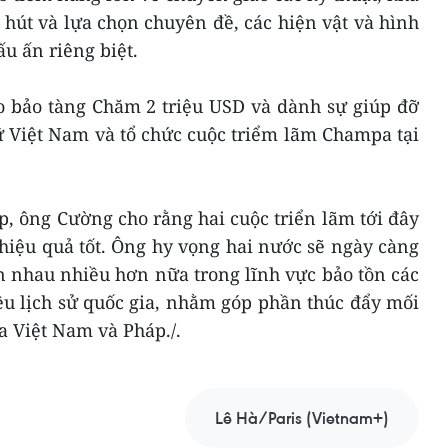
út và lựa chọn chuyên đề, các hiện vật và hình
ấu ấn riêng biệt.
o bảo tàng Chăm 2 triệu USD và dành sự giúp đỡ
ữ Việt Nam và tổ chức cuộc triểm lãm Champa tại
p, ông Cường cho rằng hai cuộc triển lãm tới đây
hiệu quả tốt. Ông hy vọng hai nước sẽ ngày càng
ần nhau nhiều hơn nữa trong lĩnh vực bảo tồn các
liệu lịch sử quốc gia, nhằm góp phần thúc đẩy mối
a Việt Nam và Pháp./.
Lê Hà/Paris (Vietnam+)