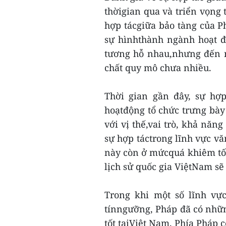
thờigian qua và triển vọng 
hợp tácgiữa bảo tàng của Ph
sự hìnhthành ngành hoạt đ
tương hỗ nhau,nhưng đến n
chất quy mô chưa nhiều.
Thời gian gần đây, sự hợp
hoạtđộng tổ chức trưng bày
với vị thế,vai trò, khả năn
sự hợp táctrong lĩnh vực vă
này còn ở mứcquá khiêm tố
lịch sử quốc gia ViệtNam sẽ
Trong khi một số lĩnh vực
tínngưỡng, Pháp đã có nhữn
tốt tạiViệt Nam. Phía Pháp 