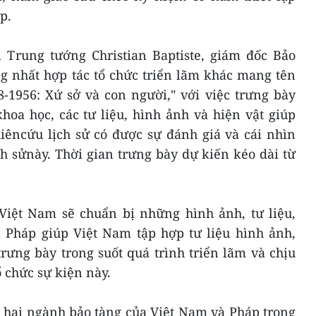
p.
 Trung tướng Christian Baptiste, giám đốc Bảo
g nhất hợp tác tổ chức triển lãm khác mang tên
-1956: Xứ sở và con người," với việc trưng bày
hoa học, các tư liệu, hình ảnh và hiện vật giúp
iêncứu lịch sử có được sự đánh giá và cái nhìn
ch sửnày. Thời gian trưng bày dự kiến kéo dài từ
 Việt Nam sẽ chuẩn bị những hình ảnh, tư liệu,
a Pháp giúp Việt Nam tập hợp tư liệu hình ảnh,
trưng bày trong suốt quá trình triển lãm và chịu
ổ chức sự kiện này.
a hai ngành bảo tàng của Việt Nam và Pháp trong