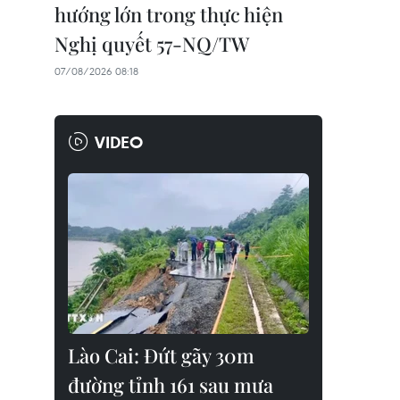
hướng lớn trong thực hiện
Nghị quyết 57-NQ/TW
07/08/2026 08:18
VIDEO
Lào Cai: Đứt gãy 30m
đường tỉnh 161 sau mưa