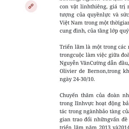
con vật linhthiêng, giá trị
tượng của quyềnlực và sứ
Việt Nam trong một thờigian
cung đình, của tầng lớp quý
Triển lãm là một trong các
trongcuộc làm việc giữa đoà
Nguyễn VănCường dẫn đầu, 
Olivier de Bernon,trong k
ngày 24-30/10.
Chuyến thăm của đoàn nhằ
trong lĩnhvực hoạt động bả
tác trong ngànhbảo tàng củ
gian trao đổi nhữngvấn đề 
triển lãm năm 2013 và2014