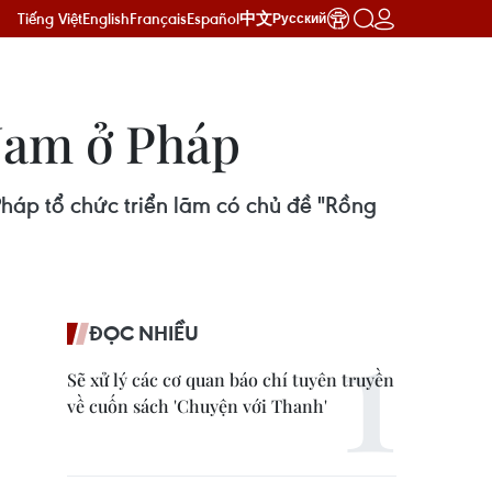
Tiếng Việt
English
Français
Español
中文
Русский
 Nam ở Pháp
háp tổ chức triển lãm có chủ đề "Rồng
ĐỌC NHIỀU
Sẽ xử lý các cơ quan báo chí tuyên truyền
về cuốn sách 'Chuyện với Thanh'