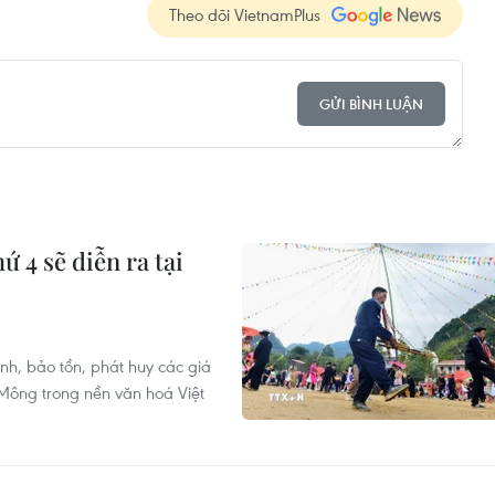
Theo dõi VietnamPlus
GỬI BÌNH LUẬN
ứ 4 sẽ diễn ra tại
h, bảo tồn, phát huy các giá
 Mông trong nền văn hoá Việt