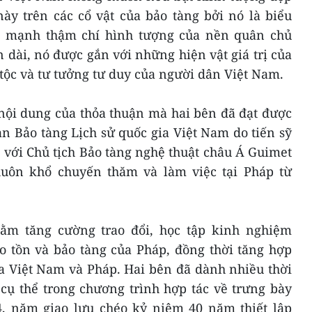
 này trên các cổ vật của bảo tàng bởi nó là biểu
c mạnh thậm chí hình tượng của nền quân chủ
 dài, nó được gắn với những hiện vật giá trị của
tộc và tư tưởng tư duy của người dân Việt Nam.
 nội dung của thỏa thuận mà hai bên đã đạt được
n Bảo tàng Lịch sử quốc gia Việt Nam do tiến sỹ
với Chủ tịch Bảo tàng nghệ thuật châu Á Guimet
huôn khổ chuyến thăm và làm việc tại Pháp từ
m tăng cường trao đổi, học tập kinh nghiệm
o tồn và bảo tàng của Pháp, đồng thời tăng hợp
a Việt Nam và Pháp. Hai bên đã dành nhiều thời
cụ thể trong chương trình hợp tác về trưng bày
, năm giao lưu chéo kỷ niệm 40 năm thiết lập