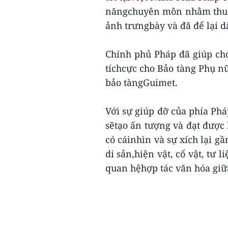
năngchuyên môn nhằm thu h
ảnh trưngbày và đã để lại d
Chính phủ Pháp đã giúp ch
tíchcực cho Bảo tàng Phụ n
bảo tàngGuimet.
Với sự giúp đỡ của phía Phá
sẽtạo ấn tượng và đạt được 
có cáinhìn và sự xích lại g
di sản,hiện vật, cổ vật, tư 
quan hệhợp tác văn hóa giữ