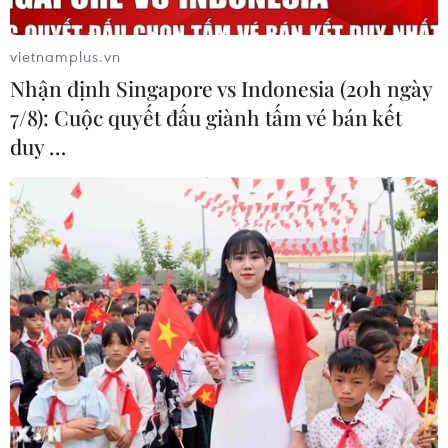
vietnamplus.vn
Nhận định Singapore vs Indonesia (20h ngày
7/8): Cuộc quyết đấu giành tấm vé bán kết
duy …
Triển lãm 20 sắc thái hoa sen đón mừng
Đại lễ Phật đản 2023
31/05/2023 01:31
20 tác phẩm trong triển lãm "Sen Việt" được kỳ vọng sẽ
khơi gợi được ở mỗi khách tham quan những nhận thức
về sự chuyển biến của cá nhân, thông qua những sắc
thái của loài hoa tinh khiết, thanh cao ày