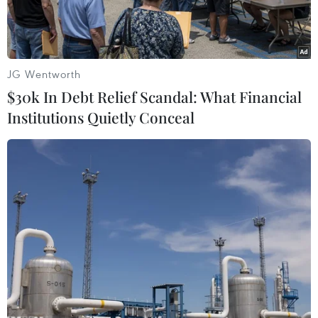
JG Wentworth
$30k In Debt Relief Scandal: What Financial
Institutions Quietly Conceal
Một không gian trưng bày tại triển lãm. (Ảnh: Xuân
Vịnh/TTXVN)
Ngày 15/3, triển lãm hoa do Cục Dịch vụ Văn hóa
và Giải trí Hong Kong (Trung Quốc) tổ chức đã
khai mạc tại Công viên Victoria.