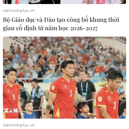
vietnamplus.vn
Bộ Giáo dục và Đào tạo công bố khung thời
gian cố định từ năm học 2026-2027
Người Việt đầu tiên đoạt giải tại triển lãm
hoa danh giá nhất thế giới
25/05/2023 02:10
Tại triển lãm Chelsea Flower Show 2023, nhà thiết kế
Cao Thị Huyền đã giành giải Bạc với tác phẩm “Vũ điệu
vietnamplus.vn