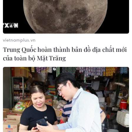
vietnamplus.vn
Trung Quốc hoàn thành bản đồ địa chất mới
của toàn bộ Mặt Trăng
TIN CÙNG CHUYÊN MỤC
Bản Lồng - nơi văn hóa Mông hòa
nhịp cùng du lịch cộng đồng giữa
cổng trời Pha Đin
07/08/2026 08:31