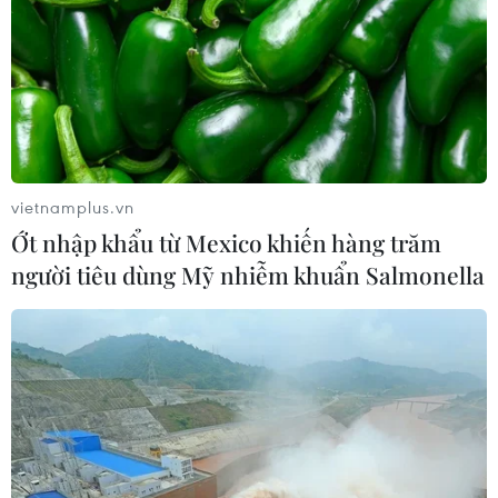
Điểm đến mới nổi hàng đầu châu Á
2026
04/08/2026 09:14
Trung tâm Gốm Bát
Tràng vào danh sách 26 công trình
kiến trúc đẹp nhất thế giới
vietnamplus.vn
04/08/2026 07:55
Ớt nhập khẩu từ Mexico khiến hàng trăm
người tiêu dùng Mỹ nhiễm khuẩn Salmonella
Làng nghề Vạn Phúc: Nâng tầm
không gian trải nghiệm, sáng tạo và
gìn giữ di sản
04/08/2026 07:36
Hệ thống tượng thờ độc đáo làm nên
giá trị đặc biệt của đền Cửa Ông