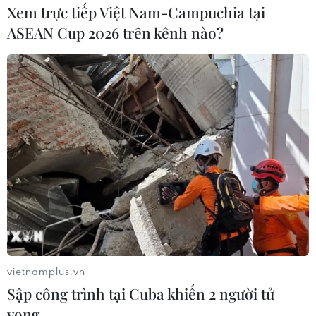
ánh sáng” - trở thành người Việt đầu tiên đạt giải tại
Xem trực tiếp Việt Nam-Campuchia tại
cuộc thi danh giá này.
ASEAN Cup 2026 trên kênh nào?
vietnamplus.vn
Sập công trình tại Cuba khiến 2 người tử
vong