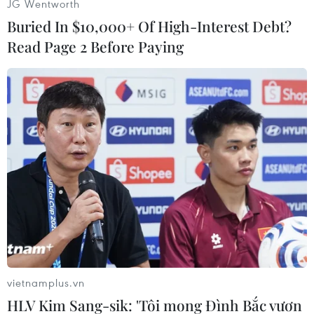
JG Wentworth
huyền thoại phương Đông như “Thần thoại
Buried In $10,000+ Of High-Interest Debt?
Arab,” “Tây Du Ký” và các câu chuyện cổ tích
Read Page 2 Before Paying
phương Tây “Phù thủy xứ Oz,” “Jack và hạt
đậu...”
Ngoài ra, triển lãm còn trưng bày nhiều dự án
sáng tạo của các cơ quan chính quyền Hong
Kong, sử dụng hoa làm phương tiện để mang
đến cho cảnh quan đô thị sức sống mới.
Các loài hoa phong phú tạo thành những thác
hoa đầy màu sắc, giống như cầu vồng thật treo
trên bầu trời. Du khách có thể chiêm ngưỡng
cận cảnh những tác phẩm điêu khắc làm từ
thực vật này và chụp ảnh.
vietnamplus.vn
HLV Kim Sang-sik: 'Tôi mong Đình Bắc vươn