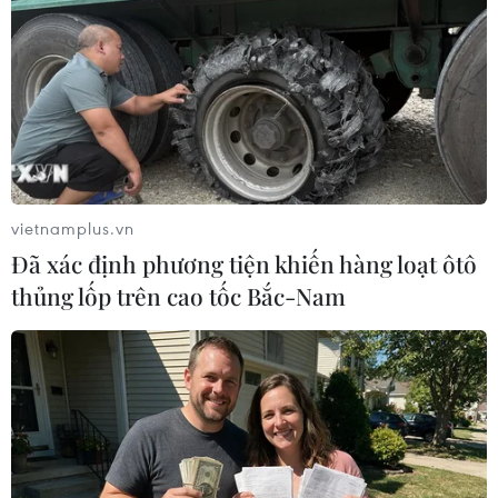
vietnamplus.vn
Đã xác định phương tiện khiến hàng loạt ôtô
thủng lốp trên cao tốc Bắc-Nam
#Triển lãm hoa Hong Kong 2024
#Hoa tươi
#Công viên Victoria
#Khách tham quan
Hongkong