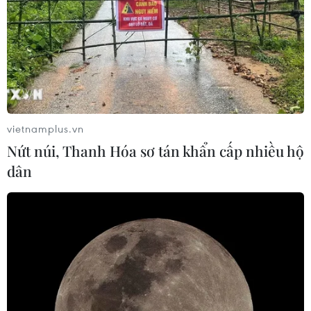
vietnamplus.vn
Nứt núi, Thanh Hóa sơ tán khẩn cấp nhiều hộ
dân