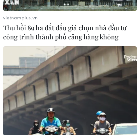
vietnamplus.vn
Thu hồi 89 ha đất đấu giá chọn nhà đầu tư
công trình thành phố cảng hàng không
Tổng thống Donald Trump sẽ không cho
phép Triều Tiên tấn công Mỹ
29/11/2017 06:24
Thượng nghị sỹ Mỹ Lindsay Graham khẳng định Tổng
thống Trump sẽ không cho phép nhà lãnh đạo Triều Tiên
Kim Jong-un thực hiện một vụ tấn công bằng vũ khí hạt
nhân có khả năng vươn tới lục địa Mỹ.