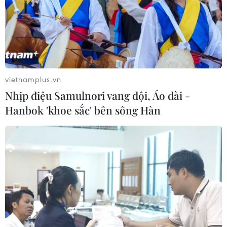
vietnamplus.vn
Nhịp điệu Samulnori vang dội, Áo dài -
Hanbok 'khoe sắc' bên sông Hàn
TIN CÙNG CHUYÊN MỤC
Australia đề cao hợp tác với Việt Nam
vì hòa bình, ổn định và thịnh vượng
07/08/2026 07:09