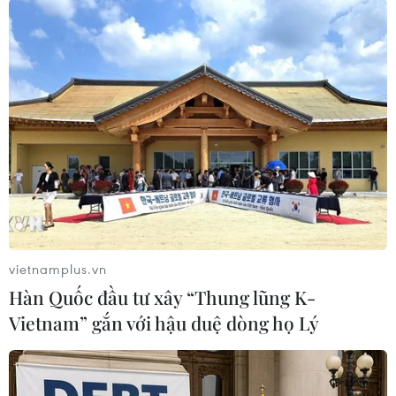
#tin tức
#tin tức mới nhất
#tin tức 24h
#tin tức mới nhất trong ngày
#tin tức thời sự
#tin tức hot
#tin tức an ninh
#tin tức hot
#an ninh
#an ninh nghệ an
#thời sự
#thời sự hôm nay
#bản tin thời sự
#tội phạm
#truy nã
#tội phạm hình sự
#hình sự
#công an
#vụ án
#phạm pháp
#pháp luật
#pháp đình
#xã hội
#an ninh xã hội
#chính trị
#VietnamPlus
#Vietnam
#Plus.
Mỹ
Triều Tiên
vietnamplus.vn
Hàn Quốc đầu tư xây “Thung lũng K-
Vietnam” gắn với hậu duệ dòng họ Lý
Theo dõi VietnamPlus