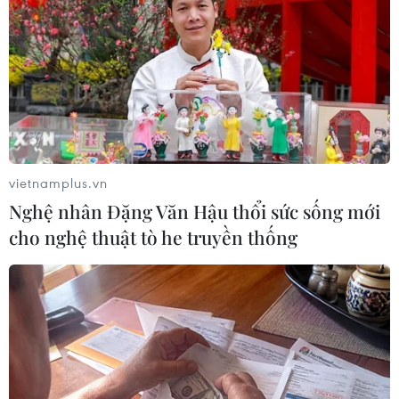
năng tấn công lục địa Mỹ
29/11/2017 03:56
Theo AFP, Triều Tiên ngày 29/11 cho biết tên lửa đạn đạo
liên lục địa (ICBM) mới mà nước này phóng lên cùng
ngày có khả năng "bao phủ toàn bộ lục địa Mỹ."
vietnamplus.vn
Nghệ nhân Đặng Văn Hậu thổi sức sống mới
cho nghệ thuật tò he truyền thống