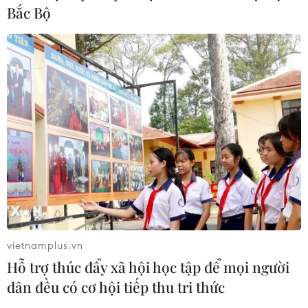
Quân đội Hàn Quốc thông báo Triều
Bắc Bộ
Tiên phóng vật thể chưa xác định
06/08/2026 08:31
Dấu mốc quan trọng trong quan hệ
Việt Nam-Australia
06/08/2026 08:29
Hàn Quốc tăng cường giải pháp
ngăn chặn đánh bạc trực tuyến trong
quân đội
vietnamplus.vn
06/08/2026 04:52
Hỗ trợ thúc đẩy xã hội học tập để mọi người
dân đều có cơ hội tiếp thu tri thức
Tổng Bí thư, Chủ tịch nước Tô Lâm