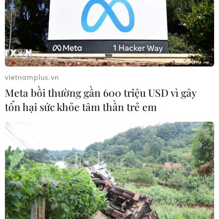
05/08/2026 04:59
Mỹ mở rộng hỗ trợ Nhật Bản bảo vệ
đồng yen nhằm ổn định kinh tế châu
Á
vietnamplus.vn
05/08/2026 04:26
Meta bồi thường gần 600 triệu USD vì gây
tổn hại sức khỏe tâm thần trẻ em
Trung Quốc tăng cường trấn áp tội
phạm có tổ chức
04/08/2026 14:24
Điều gì chờ đợi đồng yen sau cái bắt
tay giữa Mỹ-Nhật?
04/08/2026 14:11