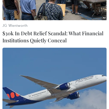
JG Wentworth
$30k In Debt Relief Scandal: What Financial
Institutions Quietly Conceal
Ảnh (tư liệu): Triều Tiên phóng thử tên lửa đạn đạo tầm trung
đất đối đất Hwasong-12 ngày 15/5. (Nguồn: YONHAP/TTXVN)
Theo Bussinessinsider, Phó Chủ tịch Hội đồng
nhân dân tối cao kiêm Giám đốc Viện Thống
nhất Quốc gia Triều Tiên, ông Ri Jong-hyok,
tuyên bố chương trình hạt nhân của Bình