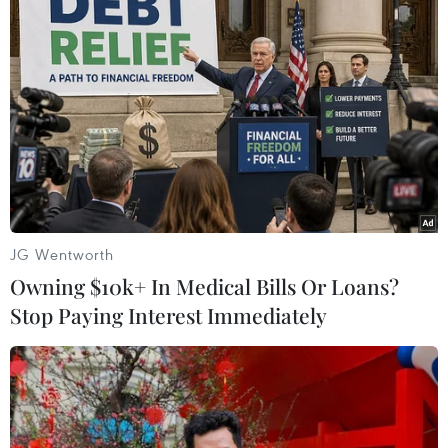
TIN LIÊN QUAN
JG Wentworth
Owning $10k+ In Medical Bills Or Loans?
Stop Paying Interest Immediately
Triều Tiên xác nhận phóng tên lửa có khả