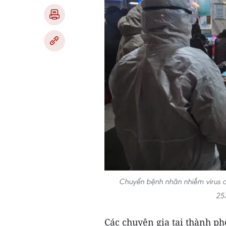
Chuyển bệnh nhân nhiễm virus co
25
Các chuyên gia tại thành p