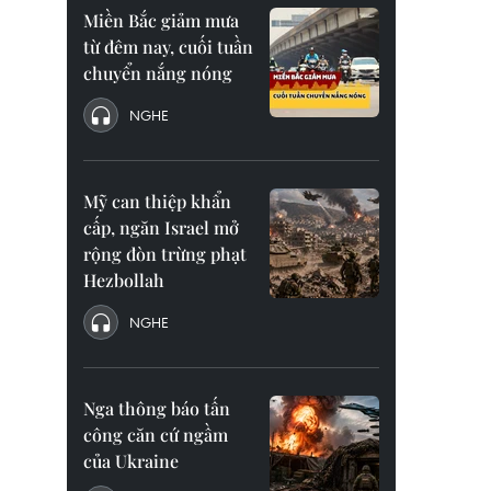
Miền Bắc giảm mưa
từ đêm nay, cuối tuần
chuyển nắng nóng
NGHE
Mỹ can thiệp khẩn
cấp, ngăn Israel mở
rộng đòn trừng phạt
Hezbollah
NGHE
Nga thông báo tấn
công căn cứ ngầm
của Ukraine