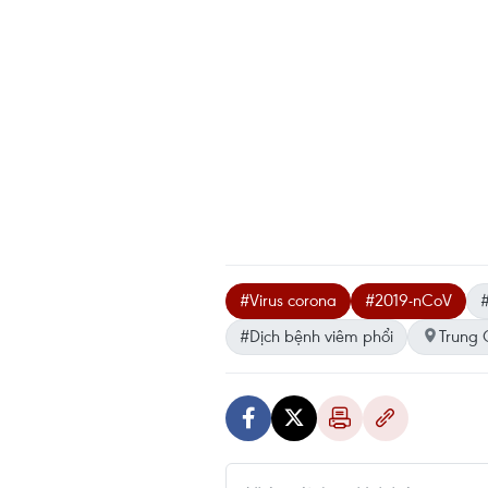
#Virus corona
#2019-nCoV
#
#Dịch bệnh viêm phổi
Trung 