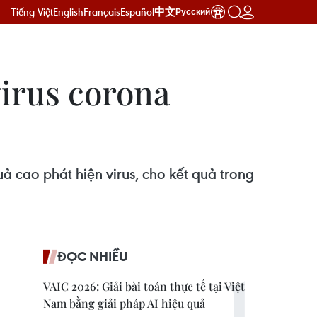
Tiếng Việt
English
Français
Español
中文
Русский
virus corona
 cao phát hiện virus, cho kết quả trong
ĐỌC NHIỀU
VAIC 2026: Giải bài toán thực tế tại Việt
Nam bằng giải pháp AI hiệu quả