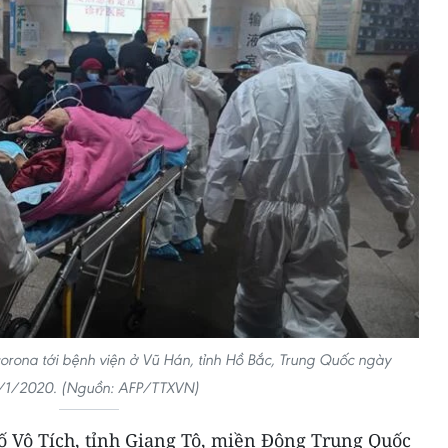
rona tới bệnh viện ở Vũ Hán, tỉnh Hồ Bắc, Trung Quốc ngày
/1/2020. (Nguồn: AFP/TTXVN)
hố Vô Tích, tỉnh Giang Tô, miền Đông Trung Quốc