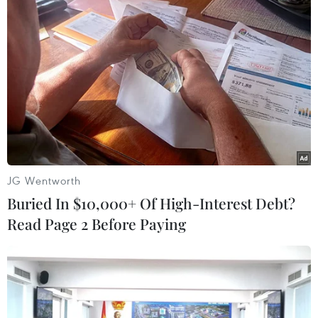
JG Wentworth
Buried In $10,000+ Of High-Interest Debt?
#Trung Quốc
#Tết Nguyên đán
#bảo tàng
Read Page 2 Before Paying
Trung Quốc
Theo dõi VietnamPlus