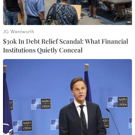
JG Wentworth
$30k In Debt Relief Scandal: What Financial
Institutions Quietly Conceal
Bảo tàng Thiên nhiên tại Bắc Kinh là một trong những điểm thu
hút nhiều du khách đến tham quan dịp Tết Nguyên đán 2025.
(Ảnh: Công Tuyên/TTXVN)
Theo phóng viên TTXVN tại Trung Quốc, Tết