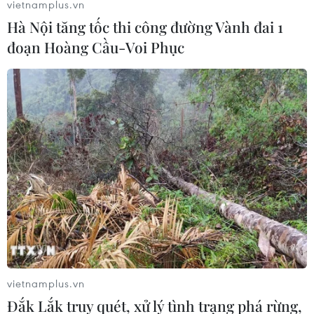
vietnamplus.vn
Hà Nội tăng tốc thi công đường Vành đai 1
đoạn Hoàng Cầu-Voi Phục
Tết Nguyên đán Trung Quốc là Di sản Văn
hóa Phi vật thể đại diện cho nhân loại
05/12/2024 07:10
Với phạm vi truyền bá ra nước ngoài ngày càng rộng,
Tết Nguyên đán đã trở thành một biểu tượng văn hóa
Trung Quốc được thế giới chấp nhận, công nhận và
đánh giá cao.
vietnamplus.vn
Đắk Lắk truy quét, xử lý tình trạng phá rừng,