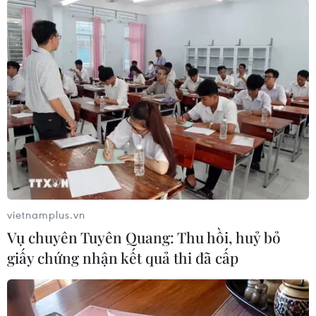
đời sống tinh thần, văn hóa của nhân dân./.
Phong phú và đa
dạng các hoạt động vui
đón Tết Nguyên đán ở
Trung Quốc
2025 là năm đầu tiên phong tục đón Năm mới
của người Trung Quốc được công nhận là di sản
văn hóa phi vật thể, du lịch “kiểu Trung mới” đã
bùng nổ, các hoạt động trải nghiệm văn hóa dân
vietnamplus.vn
gian.
Vụ chuyên Tuyên Quang: Thu hồi, huỷ bỏ
giấy chứng nhận kết quả thi đã cấp
(TTXVN/Vietnam+)