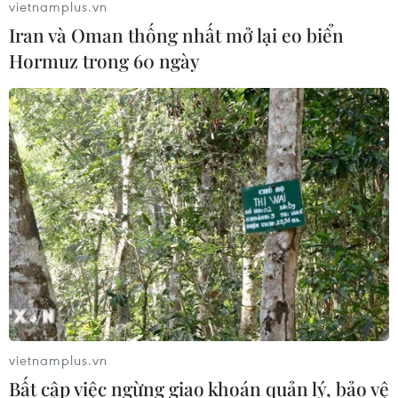
vietnamplus.vn
Iran và Oman thống nhất mở lại eo biển
Hormuz trong 60 ngày
Tà áo truyền thống “đan kết” tình
hữu nghị 50 năm Việt Nam-Thái Lan
06/08/2026 07:30
Nâng cấp Quảng Ninh, Bắc Ninh:
Tạo tiền đề phát triển văn hóa du lịch
địa phương
06/08/2026 07:30
Chủ tịch Quốc hội Thái Lan dự khai
mạc Triển lãm 50 năm quan hệ ngoại
vietnamplus.vn
giao Việt Nam-Thái Lan
Bất cập việc ngừng giao khoán quản lý, bảo vệ