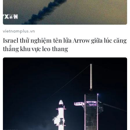
vietnamplus.vn
Israel thử nghiệm tên lửa Arrow giữa lúc căng
thẳng khu vực leo thang
TIN CÙNG CHUYÊN MỤC
Buổi hòa nhạc kéo dài 639 năm vừa
mới hoàn thành 4% hành trình
06/08/2026 11:54
Dự thảo Luật Kiến trúc: Bổ sung quy
định nhận diện bản sắc văn hóa dân