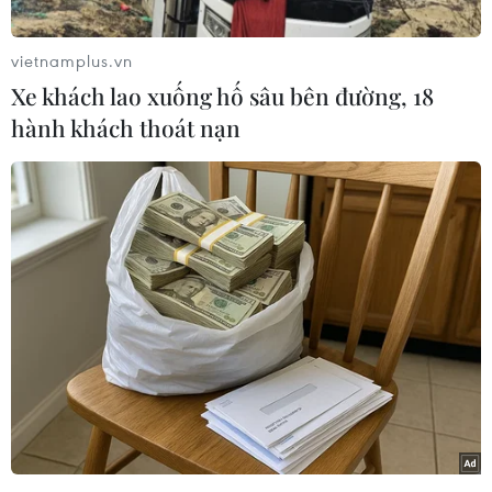
sẽ lần đầu tiên đáp xuống vùng tối của Mặt
Trăng trong thời gian tới.
vietnamplus.vn
Theo các nguồn tin, tên lửa đẩy Trường Chinh
Xe khách lao xuống hố sâu bên đường, 18
38, mang theo tàu thăm dò, đã được phóng đi từ
hành khách thoát nạn
Trung tâm Phóng vệ tinh Tây Xương ở tỉnh Tứ
Xuyên vào lúc 2 giờ 23 phút sáng giờ địa
phương, mở ra hy vọng mới của Trung Quốc
trong quá trình khám phá Mặt Trăng.
[Trung Quốc phóng thành công 5 vệ tinh
cùng với một tên lửa đẩy]
Trong khi đó, thông báo của Cơ quan Vũ trụ
Quốc gia Trung Quốc cho biết các nhiệm vụ
khoa học của tàu thăm dò Hằng Nga 4 sẽ bao
gồm quan sát thiên văn vô tuyến tần số thấp,