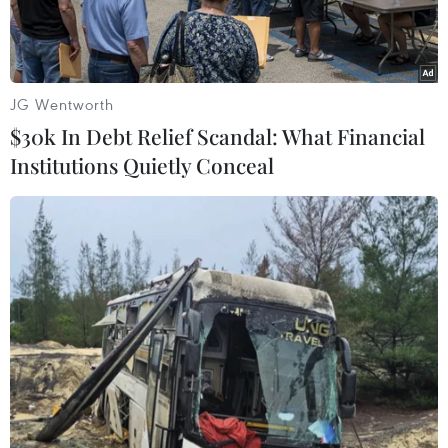
JG Wentworth
$30k In Debt Relief Scandal: What Financial
Institutions Quietly Conceal
Tên lửa đẩy Trường Chinh 38 mang theo tàu thăm dò Mặt
Trăng Hằng Nga 4 rời bệ phóng tại Trung tâm vệ tinh Tây
Xương. (Nguồn: THX/TTXVN)
Truyền thông Trung Quốc đưa tin tàu thăm dò
Mặt Trăng có tên Hằng Nga 4 (Chang’e- 4) đã
được phóng vào rạng sáng ngày 8/12 và dự kiến