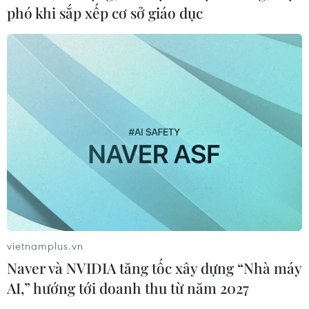
phó khi sắp xếp cơ sở giáo dục
Ca vi phẫu ghép da đầu hiếm gặp
giúp bé gái phục hồi sau 10 năm
06/08/2026 07:15
Việt Nam hướng tới làm
chủ 10 công nghệ lõi vào năm 2030
06/08/2026 04:38
Việt Nam và Lào thúc đẩy hợp tác
khoa học
vietnamplus.vn
05/08/2026 23:43
Naver và NVIDIA tăng tốc xây dựng “Nhà máy
AI,” hướng tới doanh thu từ năm 2027