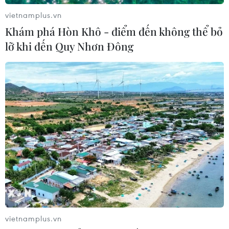
vietnamplus.vn
Khám phá Hòn Khô - điểm đến không thể bỏ
lỡ khi đến Quy Nhơn Đông
CƠ QUAN CHỦ QUẢN: THÔNG TẤN XÃ VIỆT NAM
Tổng Biên tập: TRẦN TIẾN DUẨN
Phó Tổng Biên tập: NGUYỄN THỊ TÁM, KHÚC THANH
THỦY
Sở hữu trí tuệ
Quy định sử dụng
RSS
Hỗ trợ
Ngôn ngữ
TTXVN
Dịch vụ tin
Quảng cáo
Liên hệ
vietnamplus.vn