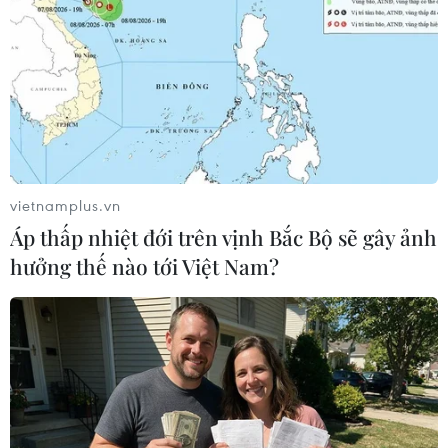
vietnamplus.vn
Áp thấp nhiệt đới trên vịnh Bắc Bộ sẽ gây ảnh
hưởng thế nào tới Việt Nam?
8 tình nguyện viên Trung Quốc sống thử
trong môi trường Mặt Trăng
12/05/2017 07:50
Không dừng lại ở kế hoạch đưa các nhà du hành vũ trụ
lên khám phá Mặt Trăng mà các nhà khoa học Trung