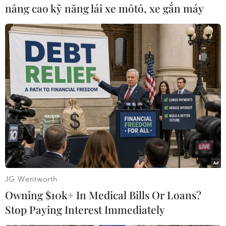
nâng cao kỹ năng lái xe môtô, xe gắn máy
#Đồng hồ
#Trung Quốc phóng vệ tinh
JG Wentworth
#Tên lửa đẩy Trường Chinh
#Tàu thăm dò Mặt Trăng
Owning $10k+ In Medical Bills Or Loans?
#tin tức
#tin tức mới nhất
#tin tức 24h
Stop Paying Interest Immediately
#tin tức mới nhất trong ngày
#tin tức thời sự