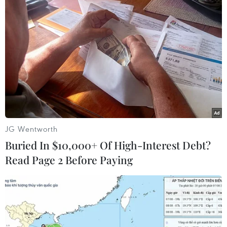
Trung Quốc sẽ phóng tàu vũ trụ lên sao
Hỏa vào năm 2021
JG Wentworth
21/03/2016 09:20
Buried In $10,000+ Of High-Interest Debt?
Viện Khoa học Trung Quốc cho biết nước này đang
Read Page 2 Before Paying
chuẩn bị phóng một tàu vũ trụ thăm dò sao Hỏa vào
năm 2020 và dự kiến tàu này sẽ đáp xuống Hành tinh
Đỏ vào năm 2021.