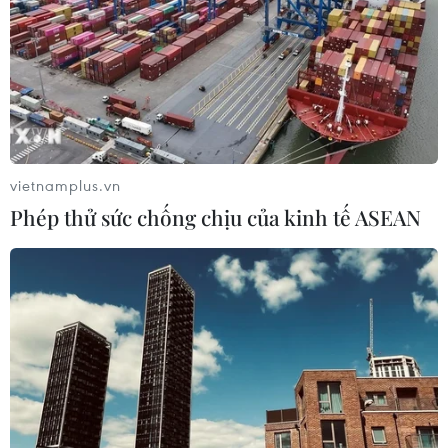
TIN CÙNG CHUYÊN MỤC
Trung Quốc hoàn thành bản đồ địa
chất mới của toàn bộ Mặt Trăng
07/08/2026 08:52
vietnamplus.vn
Phép thử sức chống chịu của kinh tế ASEAN
Những định hướng lớn
trong thực hiện Nghị quyết 57-
NQ/TW
07/08/2026 08:18
Thông báo Kết luận của Tổng Bí thư,
Chủ tịch nước Tô Lâm tại Phiên họp
Ban Chỉ đạo Trung ương thực hiện
Nghị quyết 57