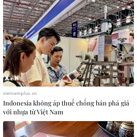
#tin tức hot
#VietnamPlus
#Vietnam
#Plus
Trung Quốc
Theo dõi VietnamPlus
vietnamplus.vn
TIN LIÊN QUAN
Indonesia không áp thuế chống bán phá giá
với nhựa từ Việt Nam