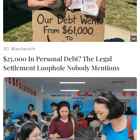
Quốc còn có "tham vọng" và đã chuẩn bị cho kế hoạch
để các nhà du hành ở lại lâu dài tại đây.
JG Wentworth
$25,000 In Personal Debt? The Legal
Settlement Loophole Nobody Mentions
Trung Quốc phóng vệ tinh hỗ trợ khám
phá vùng tối của Mặt Trăng