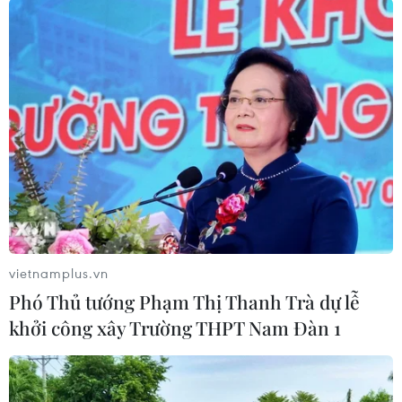
07/08/2026 04:08
Phú Thọ gỡ vướng mắc mặt bằng,
đẩy nhanh đầu tư các cụm công
nghiệp
07/08/2026 03:32
Ninh Bình phê duyệt hơn 500 tỷ
đồng xây dựng nhà chung cư cho
thuê
vietnamplus.vn
06/08/2026 08:09
Phó Thủ tướng Phạm Thị Thanh Trà dự lễ
khởi công xây Trường THPT Nam Đàn 1
Tạo xung lực mới để phát triển thị
trường bất động sản lành mạnh, bền
vững