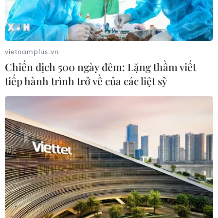
Hưng Yên: Có sổ đỏ trong tay, người
dân vẫn không thể làm nhà, không
thể bán đất
vietnamplus.vn
31/07/2026 05:28
Chiến dịch 500 ngày đêm: Lặng thầm viết
tiếp hành trình trở về của các liệt sỹ
Nhà nước giữ vai trò kiến tạo, khơi
thông dòng vốn đầu tư nhà ở cho
thuê
31/07/2026 02:35
Nghị quyết 21: Đột phá về tư duy,
nâng cao hiệu quả tái tạo tài sản đô
thị
31/07/2026 01:45