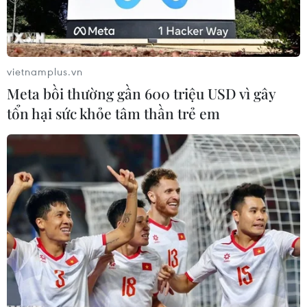
đối với thị trường bất độngsản trong quý 3/2012
vì giá nhà đất giảm mạnh có thể làm giảm nhịp
độ tăngtrưởng của nền kinh tế lớn thứ 2 thế giới
này.
vietnamplus.vn
Meta bồi thường gần 600 triệu USD vì gây
Báo cáo cũng dự đoán chính sách bất động sản
tổn hại sức khỏe tâm thần trẻ em
của Trung Quốc sẽ có thể đượcthực hiện trong
quý 3/2012.
Chính phủ Trung Quốc sẽ mở van tín dụng cho
thị trường bất động sản và nớilỏng những hạn
chế đối với hoạt động mua bán nhà đất.
Giá bất động sản, doanh số và đầu tư vào thị
trường nhà đất sẽ giảm trongquý 1/2012 do
những biện pháp thắt chặt của Chính phủ Trung