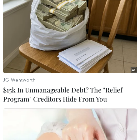
đọng
16/07/2026 10:48
Gỡ “điểm nghẽn” để Phú Thọ hiện
thực hóa mục tiêu 64.000 căn nhà ở
xã hội
16/07/2026 09:45
JG Wentworth
Xem thêm
$15k In Unmanageable Debt? The "Relief
Program" Creditors Hide From You
CƠ QUAN CHỦ QUẢN: THÔNG TẤN XÃ VIỆT NAM