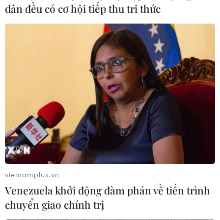
Đà Nẵng sẽ khởi công 8 dự án nhà ở
dân đều có cơ hội tiếp thu tri thức
xã hội trong 6 tháng cuối năm 2026
23/07/2026 11:47
Thị trường bất động sản: Giá nhà
chưa hạ, người mua chọn lọc hơn
23/07/2026 08:48
Quảng Ninh xử lý nghiêm hành vi
nhũng nhiễu trong giải quyết thủ tục
đất đai
vietnamplus.vn
22/07/2026 11:11
Venezuela khởi động đàm phán về tiến trình
chuyển giao chính trị
Đà Nẵng hoàn thành tháo gỡ gần