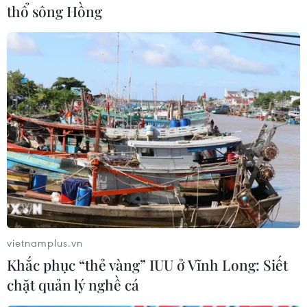
thổ sông Hồng
#Trung Quốc
#Bất động sản
#Chính sách
#Tăng trưởng
Trung Quốc
Theo dõi VietnamPlus
vietnamplus.vn
TIN CÙNG CHUYÊN MỤC
Khắc phục “thẻ vàng” IUU ở Vĩnh Long: Siết
Chính sách nhà ở của nước Anh -
chặt quản lý nghề cá
Góc tham chiếu cho Việt Nam