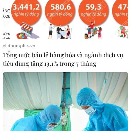
Khu đất vàng K200 tại Quy Nhơn
Nam được đấu giá hơn 317 tỷ đồng
03/08/2026 04:25
vietnamplus.vn
Tổng mức bán lẻ hàng hóa và ngành dịch vụ
Hòa Phát nhận hồ sơ đăng ký mua
tiêu dùng tăng 13,1% trong 7 tháng
nhà ở xã hội tại Hưng Yên từ tháng 8
03/08/2026 04:03
Gỡ nút thắt thể chế đất đai, mở khóa
nguồn lực cho tăng trưởng
01/08/2026 12:14