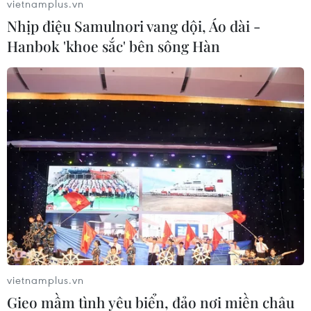
vietnamplus.vn
tháng 10/2011 đã giảm so với tháng trước đó,
Nhịp điệu Samulnori vang dội, Áo dài -
sau khi "dậm chântại chỗ" trong Ba tháng vừa
qua./.
Hanbok 'khoe sắc' bên sông Hàn
Anh Quân (TTXVN/Vietnam+)
vietnamplus.vn
Gieo mầm tình yêu biển, đảo nơi miền châu