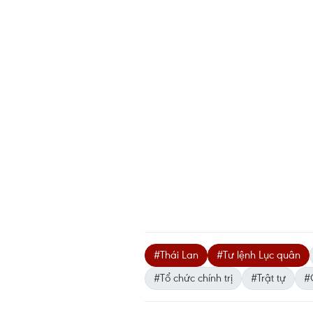
#Thái Lan
#Tư lệnh Lục quân
#Tổ chức chính trị
#Trật tự
#Ổ