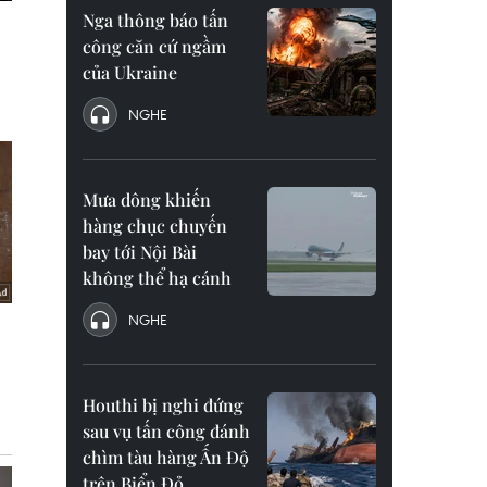
Nga thông báo tấn
công căn cứ ngầm
của Ukraine
NGHE
Mưa dông khiến
hàng chục chuyến
bay tới Nội Bài
không thể hạ cánh
NGHE
Houthi bị nghi đứng
sau vụ tấn công đánh
chìm tàu hàng Ấn Độ
trên Biển Đỏ