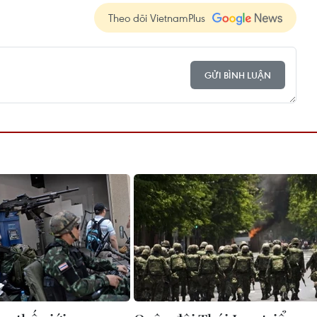
Theo dõi VietnamPlus
GỬI BÌNH LUẬN