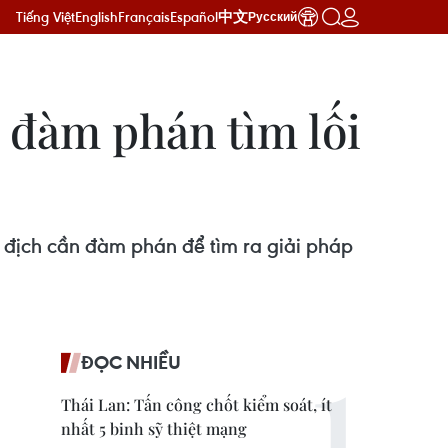
Tiếng Việt
English
Français
Español
中文
Русский
 đàm phán tìm lối
i địch cần đàm phán để tìm ra giải pháp
ĐỌC NHIỀU
Thái Lan: Tấn công chốt kiểm soát, ít
nhất 5 binh sỹ thiệt mạng