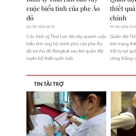
cuộc biểu tình của phe Áo
thiết quâ
đỏ
chính
20/05/2014 02:52
19/05/2014 23:3
Các binh sỹ Thái Lan đã vây quanh cuộc
Quân đội Th
biểu tình ủng hộ chính phủ của phe Áo
tình trạng th
đỏ tại thủ đô Bangkok sau khi quân đội
trật tự tại q
tuyên bố thiết quân luật.
căng thẳng ch