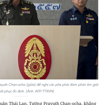
ayuth Chan-ocha (giữa) đề nghị các phe phái đàm phán tìm giải
ôi phục ổn định. (Ảnh: AFP/TTXVN)
quân Thái Lan, Tướng Prayuth Chan-ocha, khẳng