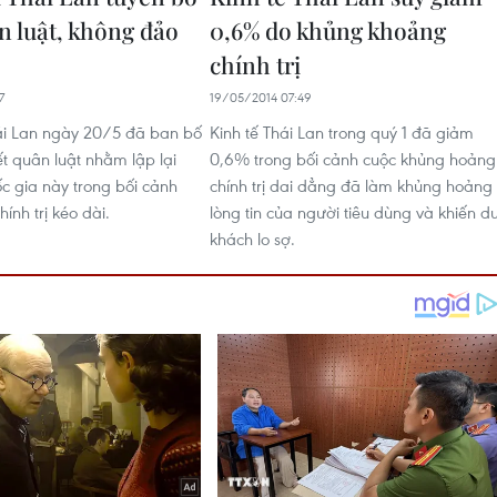
n luật, không đảo
0,6% do khủng khoảng
chính trị
7
19/05/2014 07:49
ái Lan ngày 20/5 đã ban bố
Kinh tế Thái Lan trong quý 1 đã giảm
iết quân luật nhằm lập lại
0,6% trong bối cảnh cuộc khủng hoảng
uốc gia này trong bối cảnh
chính trị dai dẳng đã làm khủng hoảng
ính trị kéo dài.
lòng tin của người tiêu dùng và khiến d
khách lo sợ.