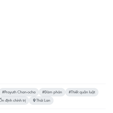
#Prayuth Chan-ocha
#Đàm phán
#Thiết quân luật
n định chính trị
Thái Lan