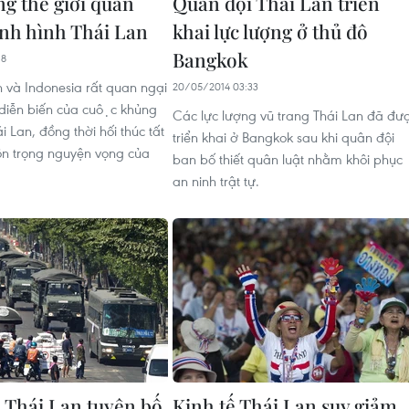
g thế giới quan
Quân đội Thái Lan triển
tình hình Thái Lan
khai lực lượng ở thủ đô
Bangkok
18
 và Indonesia rất quan ngại
20/05/2014 03:33
diễn biến của cuộc khủng
Các lực lượng vũ trang Thái Lan đã đư
i Lan, đồng thời hối thúc tất
triển khai ở Bangkok sau khi quân đội
tôn trọng nguyện vọng của
ban bố thiết quân luật nhằm khôi phục
an ninh trật tự.
 Thái Lan tuyên bố
Kinh tế Thái Lan suy giảm