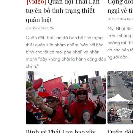
Quân đội Thái Lan
Cộng đồn
tuyên bố tình trạng thiết
ngại về 
quân luật
20/05/2014 06:
Mỹ, Nhật Bản
20/05/2014 08:26
trước những 
Quân đội Thái Lan đã ban bố tình trạng
hoảng tại Thá
thiết quân luật nhằm nhằm "vãn hồi hòa
cả các bên 
bình cho tất cả mọi phe phái" và nhấn
người dân.
mạnh "đây không phải là hành động đảo
chính."
Binh sỹ Thái Lan bao vây
Quân đội