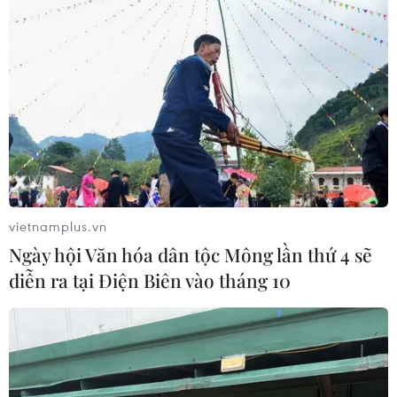
Các chuyên gia nhận định thời gian ngắn tới đây thôi
ngành dịch vụ khách sạn, du lịch Việt Nam sẽ chứng
kiến sự “bùng nổ” của cuộc đua gia tăng trải nghiệm
khách hàng với xu hướng gamification.
vietnamplus.vn
Ngày hội Văn hóa dân tộc Mông lần thứ 4 sẽ
diễn ra tại Điện Biên vào tháng 10