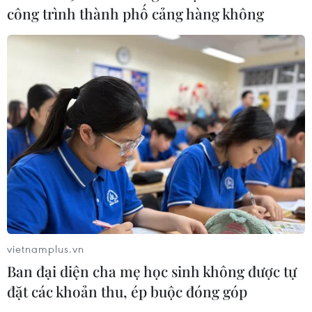
công trình thành phố cảng hàng không
Xã Tây Giang khai mạc Ngày hội văn
hóa Cơ Tu lần thứ 1
06/08/2026 10:38
Chiêm ngưỡng vẻ đẹp kỳ vĩ
trên cung đường ven biển Khánh
Hòa
06/08/2026 09:40
NAPAS, BIDV và Weixin Pay mở rộng
vietnamplus.vn
thanh toán QR Việt Nam-Trung
Ban đại diện cha mẹ học sinh không được tự
Quốc
đặt các khoản thu, ép buộc đóng góp
06/08/2026 07:34