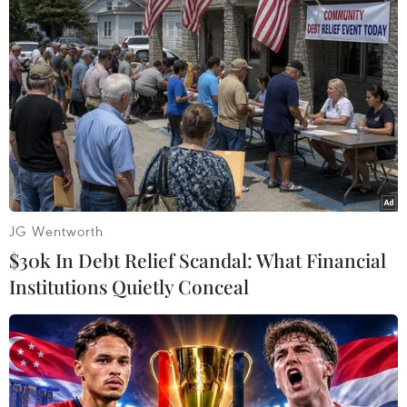
từ quỹ đầu tư VSV Capital.
JG Wentworth
$30k In Debt Relief Scandal: What Financial
Institutions Quietly Conceal
CEO Annie Vũ. (Ảnh: Mai Mai/Vietnam+)
Trong giai đoạn mới hậu COVID-19, do ứng