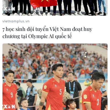
nghệ thông tin phát triển du lịch (Tổng cục Du
lịch Việt Nam tổ chức)
9/2019: Tubudd đạt giải Ba VietChallenge tại
vietnamplus.vn
Boston, Mỹ…
7 học sinh đội tuyển Việt Nam đoạt huy
chương tại Olympic AI quốc tế
(Vietnam+)