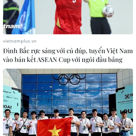
vietnamplus.vn
Đình Bắc rực sáng với cú đúp, tuyển Việt Nam
vào bán kết ASEAN Cup với ngôi đầu bảng
11/2018: Tubudd lọt top 10 Techfest 2018 (Bộ
Khoa học và Công nghệ, Việt Nam); Top 10
Pitch@Palace Vietnam 1.0 (Anh quốc)
8/2019: Tubudd lọt top 10 Vietnam Start Up
Wheel (Trung tâm Hỗ trợ Thanh niên khởi
nghiệp Thành phố Hồ Chí Minh)
6/2019: Tubudd đạt giải Nhì cuộc thi “Doanh
nghiệp khởi nghiệp sáng tạo ứng dụng công