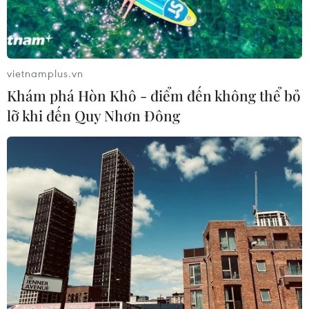
vietnamplus.vn
Khám phá Hòn Khô - điểm đến không thể bỏ
lỡ khi đến Quy Nhơn Đông
“Sản phẩm ngách” lên ngôi và giải pháp
du lịch toàn cầu giai đoạn mới
14/07/2022 03:41
Theo các chuyên gia, để phục hồi du lịch toàn cầu hậu
COVID-19, các quốc gia cần tập trung vào các sản
phẩm ngách, "du lịch chậm" và tập trung vào chất thay
vì số lượng hay tăng trưởng “nóng”...