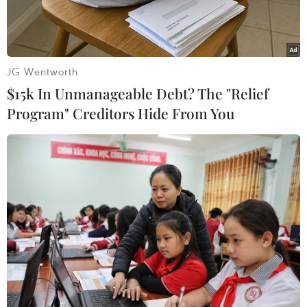
JG Wentworth
$15k In Unmanageable Debt? The "Relief
Program" Creditors Hide From You
Một buddy ở Hà Nội dẫn du khách Australia trải nghiệm và
khám phá thủ đô. (Ảnh: CTV/Vietnam+)
Tubudd là nền tảng kết nối khách du lịch quốc
tế (travellers) với những người bạn bản địa