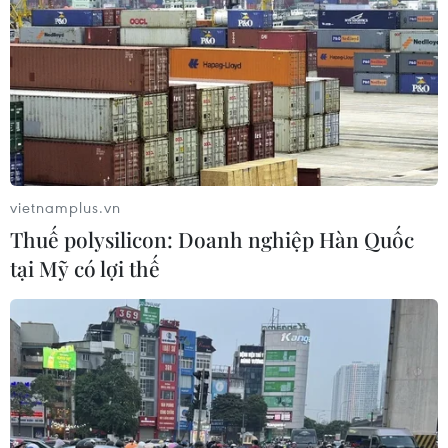
Du lịch 2/9: Điểm đến nào giúp người
Việt được “sống cùng văn hóa bản
địa”?
06/08/2026 01:40
Bất chấp nắng nóng kỷ lục, du khách
châu Á vẫn đổ sang châu Âu
vietnamplus.vn
05/08/2026 23:27
Thuế polysilicon: Doanh nghiệp Hàn Quốc
tại Mỹ có lợi thế
Làng chài Ine và
Amanohashidate - nét đẹp bình yên
của vùng biển Kyoto
05/08/2026 22:20