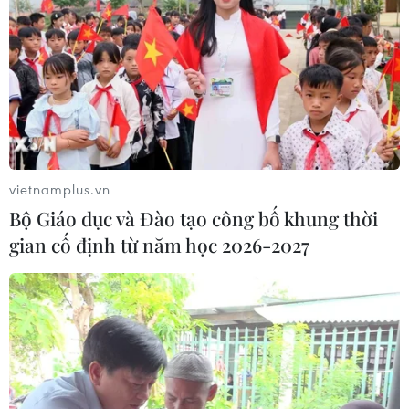
vietnamplus.vn
TIN CÙNG CHUYÊN MỤC
Bộ Giáo dục và Đào tạo công bố khung thời
gian cố định từ năm học 2026-2027
Khai mạc Lễ hội Việt Nam - Hàn
Quốc 2026 rực rỡ sắc màu văn hóa
07/08/2026 15:03
Cần Thơ thúc đẩy hợp tác du lịch với
đối tác Hàn Quốc