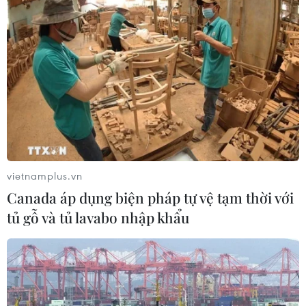
Làng cổ tại Trung Quốc lung
linh trong lễ diễu hành đèn lồng cá
06/08/2026 04:11
Những “tọa độ vàng” nào của Việt
Nam được du khách châu Âu tìm
kiếm nhiều nhất?
06/08/2026 02:38
vietnamplus.vn
Canada áp dụng biện pháp tự vệ tạm thời với
Đẹp nao lòng sắc tím mùa
tủ gỗ và tủ lavabo nhập khẩu
hoa súng trên dòng Ngô Đồng ở
Ninh Bình
06/08/2026 02:13