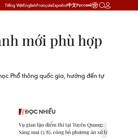
Tiếng Việt
English
Français
Español
中文
Русский
ành mới phù hợp
 học Phổ thông quốc gia, hướng đến tự
ĐỌC NHIỀU
Vụ gian lận điểm thi tại Tuyên Quang:
Sáng mai (5/8), công bố phương án xử lý