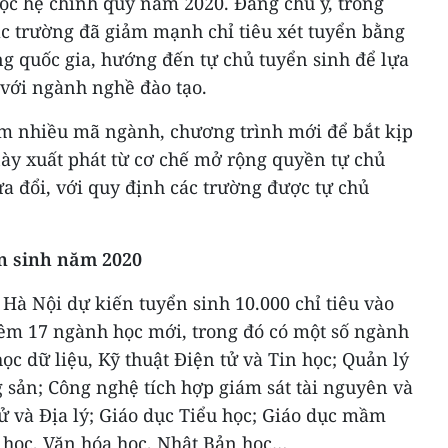
ọc hệ chính quy năm 2020. Đáng chú ý, trong
c trường đã giảm mạnh chỉ tiêu xét tuyển bằng
g quốc gia, hướng đến tự chủ tuyển sinh để lựa
 với ngành nghề đào tạo.
êm nhiều mã ngành, chương trình mới để bắt kịp
 này xuất phát từ cơ chế mở rộng quyền tự chủ
ửa đổi, với quy định các trường được tự chủ
n sinh năm 2020
Hà Nội dự kiến tuyển sinh 10.000 chỉ tiêu vào
hêm 17 ngành học mới, trong đó có một số ngành
ọc dữ liệu, Kỹ thuật Điện tử và Tin học; Quản lý
g sản; Công nghệ tích hợp giám sát tài nguyên và
ử và Địa lý; Giáo dục Tiểu học; Giáo dục mầm
học, Văn hóa học, Nhật Bản học…