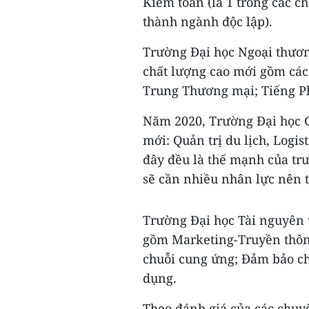
Kiểm toán (là 1 trong các 
thành ngành độc lập).
Trường Đại học Ngoại thươ
chất lượng cao mới gồm cá
Trung Thương mại; Tiếng P
Năm 2020, Trường Đại học G
mới: Quản trị du lịch, Logis
đây đều là thế mạnh của trư
sẽ cần nhiều nhân lực nên 
Trường Đại học Tài nguyên 
gồm Marketing-Truyền thông;
chuỗi cung ứng; Đảm bảo ch
dụng.
Theo đánh giá của các chuy