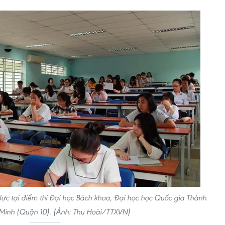
 lực tại điểm thi Đại học Bách khoa, Đại học học Quốc gia Thành
Minh (Quận 10). (Ảnh: Thu Hoài/TTXVN)