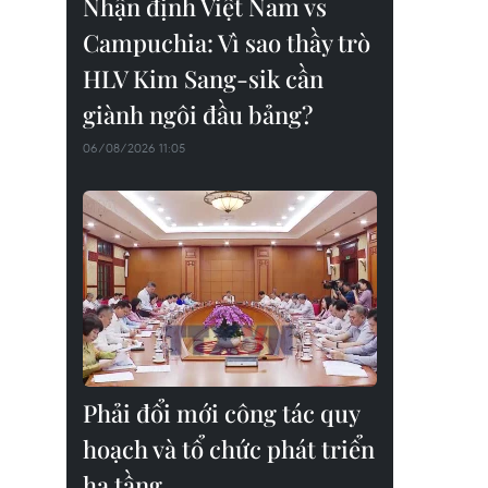
Nhận định Việt Nam vs
Campuchia: Vì sao thầy trò
HLV Kim Sang-sik cần
giành ngôi đầu bảng?
06/08/2026 11:05
Phải đổi mới công tác quy
hoạch và tổ chức phát triển
hạ tầng