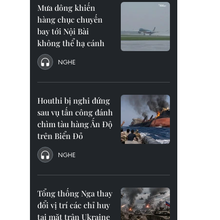
Mưa dông khiến
hàng chục chuyến
bay tới Nội Bài
không thể hạ cánh
NGHE
Houthi bị nghi đứng
sau vụ tấn công đánh
chìm tàu hàng Ấn Độ
trên Biển Đỏ
NGHE
Tổng thống Nga thay
đổi vị trí các chỉ huy
tại mặt trận Ukraine