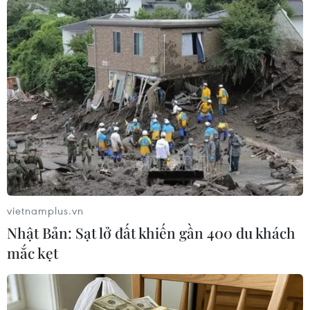
Theo dõi VietnamPlus
TIN LIÊN QUAN
vietnamplus.vn
Nhật Bản: Sạt lở đất khiến gần 400 du khách
mắc kẹt