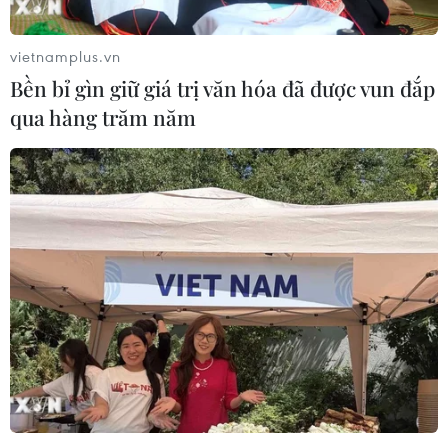
cử viên tổng thống Jill Stein của Đảng Xanh đề nghị
kiểm lại phiếu tại bang Wisconsin, Michigan và
vietnamplus.vn
Pennsylvania là một "mưu đồ bất lương."
Bền bỉ gìn giữ giá trị văn hóa đã được vun đắp
qua hàng trăm năm
Ông Trump khẳng định hàng triệu phiếu