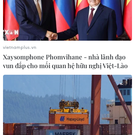
vietnamplus.vn
Xaysomphone Phomvihane - nhà lãnh đạo
vun đắp cho mối quan hệ hữu nghị Việt-Lào
TIN CÙNG CHUYÊN MỤC