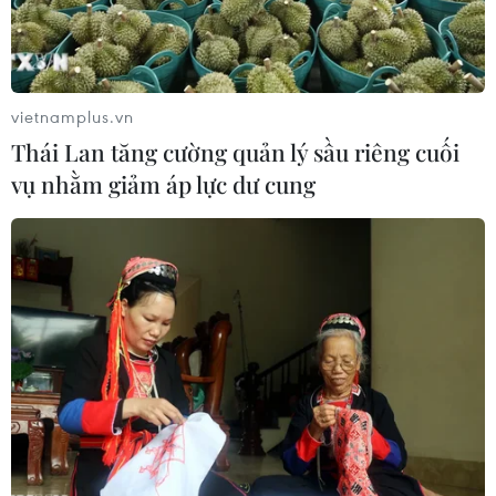
vietnamplus.vn
Thái Lan tăng cường quản lý sầu riêng cuối
vụ nhằm giảm áp lực dư cung
Ông Donald Trump: Việc kiểm lại phiếu là
một mưu đồ bất lương
27/11/2016 01:41
Tổng thống đắc cử Mỹ Donald Trump tuyên bố việc ứng