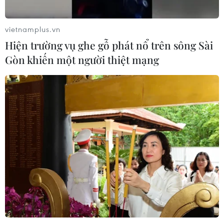
Mỹ cấm xuất khẩu vật liệu pin tái chế
và phế liệu vonfram trong một năm
vietnamplus.vn
05/08/2026 06:53
Hiện trường vụ ghe gỗ phát nổ trên sông Sài
Gòn khiến một người thiệt mạng
Brazil hạ cấp quan hệ với Argentina,
căng thẳng ngoại giao với Mỹ
05/08/2026 03:55
Xem thêm