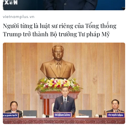
thương mại tạm thời nhằm hạ nhiệt
căng thẳng
vietnamplus.vn
07/08/2026 23:53
Người từng là luật sư riêng của Tổng thống
Trump trở thành Bộ trưởng Tư pháp Mỹ
Tổng thống đắc cử của Colombia
Abelardo De La Espriella nhậm chức
07/08/2026 23:12
Mỹ chi hơn 2,2 tỷ USD mua thêm 4
trung tâm giam giữ người nhập cư
trái phép
07/08/2026 22:47
Canada áp dụng biện pháp tự vệ tạm