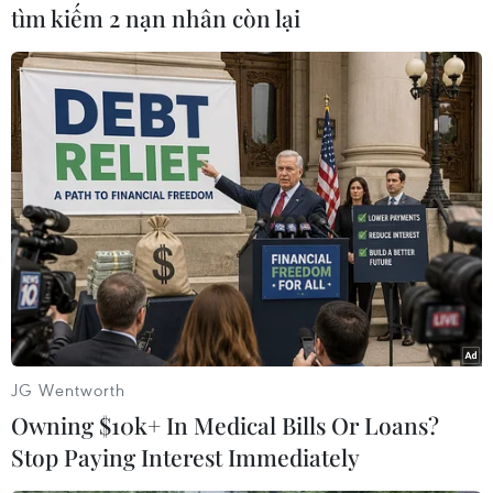
tìm kiếm 2 nạn nhân còn lại
#Camera giám sát
#Bầu cử Tổng thống Mỹ
#Tổng thống đắc cử Donald Trump
#Đảng xanh
JG Wentworth
#Hillary Clinton
#Kiểm phiếu lại
Mỹ
Owning $10k+ In Medical Bills Or Loans?
Stop Paying Interest Immediately