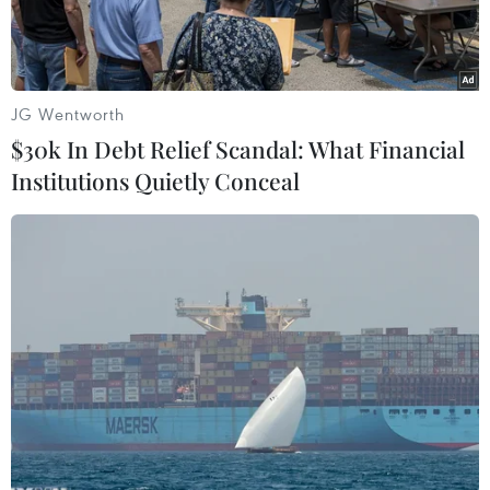
JG Wentworth
$30k In Debt Relief Scandal: What Financial
Institutions Quietly Conceal
Ứng viên tranh cử Tổng thống của đảng Xanh Jill Stein tại cuộc
vận động bầu cử ở Philadelphia, Pennsylvania ngày 27/7.
(Nguồn: AFP/TTXVN)
Theo phóng viên TTXVN tại Washington, ngày
28/11, ứng cử viên Tổng thống Mỹ của đảng