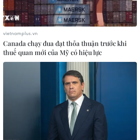
Người từng là luật sư riêng của Tổng
thống Trump trở thành Bộ trưởng Tư
pháp Mỹ
08/08/2026 23:28
vietnamplus.vn
Canada chạy đua đạt thỏa thuận trước khi
Thượng viện Mỹ thông qua luật ngân
thuế quan mới của Mỹ có hiệu lực
sách tránh nguy cơ chính phủ đóng
cửa
08/08/2026 13:31
Thượng viện Mỹ thông qua dự luật
trừng phạt Nga
08/08/2026 03:50
Canada, Mỹ đàm phán thỏa thuận