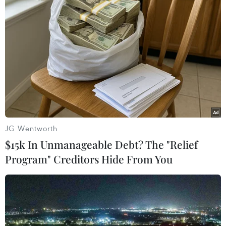
Mỹ: Đảng Xanh gây quỹ để kiểm lại phiếu
ở 3 bang "chiến trường"
24/11/2016 23:55
Ứng cử viên Tổng thống Mỹ của Đảng Xanh Jill Stein
tuyên bố bà đã gây quỹ được 3,5 triệu USD để buộc
kiểm phiếu lại kết quả bầu cử hôm 8/11 tại Wisconsin,
Michigan và Pennsylvania.
JG Wentworth
$15k In Unmanageable Debt? The "Relief
Program" Creditors Hide From You