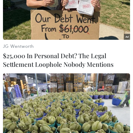
JG Wentworth
$25,000 In Personal Debt? The Legal
Settlement Loophole Nobody Mentions
Phe của bà Clinton sẽ tham gia kiểm lại
phiếu tại bang Wisconsin
26/11/2016 23:19
Ngày 26/11, ban vận động tranh cử của ứng cử viên
Tổng thống Mỹ của Đảng Dân chủ Clinton tuyên bố sẽ
cân nhắc việc tham gia kiểm lại phiếu cuộc bầu cử hôm
8/11 vừa qua tại Wisconsin.