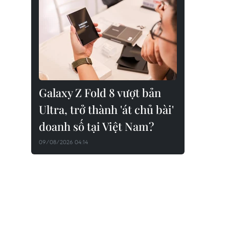
Galaxy Z Fold 8 vượt bản
Ultra, trở thành 'át chủ bài'
doanh số tại Việt Nam?
09/08/2026 04:14