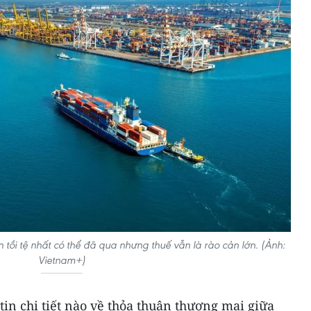
tồi tệ nhất có thể đã qua nhưng thuế vẫn là rào cản lớn. (Ảnh:
Vietnam+)
tin chi tiết nào về thỏa thuận thương mại giữa