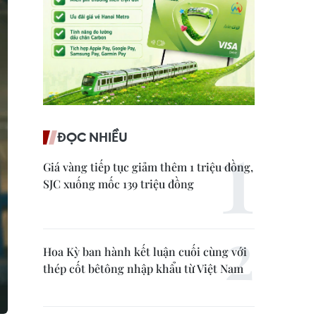
ĐỌC NHIỀU
Giá vàng tiếp tục giảm thêm 1 triệu đồng,
SJC xuống mốc 139 triệu đồng
Hoa Kỳ ban hành kết luận cuối cùng với
thép cốt bêtông nhập khẩu từ Việt Nam