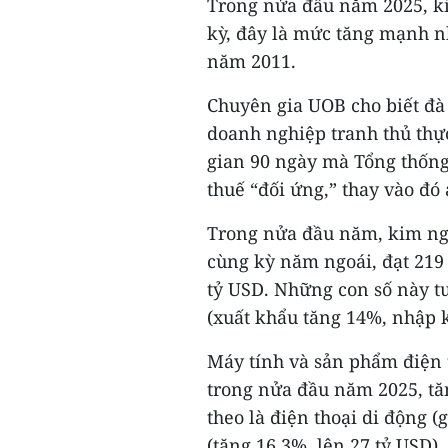
Trong nửa đầu năm 2025, ki
kỳ, đây là mức tăng mạnh nh
năm 2011.
Chuyên gia UOB cho biết đà
doanh nghiệp tranh thủ thự
gian 90 ngày mà Tổng thốn
thuế “đối ứng,” thay vào đ
Trong nửa đầu năm, kim ngạ
cùng kỳ năm ngoái, đạt 219 
tỷ USD. Những con số này t
(xuất khẩu tăng 14%, nhập 
Máy tính và sản phẩm điện 
trong nửa đầu năm 2025, tăn
theo là điện thoại di động (
(tăng 16,3%, lên 27 tỷ USD