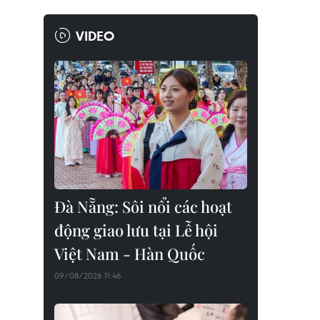
VIDEO
Đà Nẵng: Sôi nổi các hoạt
động giao lưu tại Lễ hội
Việt Nam - Hàn Quốc
09/08/2026 11:46