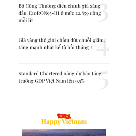
Bộ Công Thương điều chỉnh giá xăng
dầu, E10RON95-III ở mức 22.859 đồng
mỗi lít
Giá vàng thế giới chấm dứt chuỗi giảm,
tăng mạnh nhất kể từ hồi tháng 2
Standard Chartered nâng dự báo tăng
trưởng GDP Việt Nam lên 9,5%