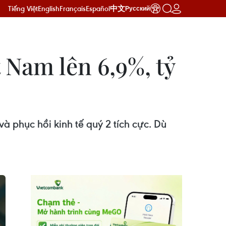
Tiếng Việt
English
Français
Español
中文
Русский
Nam lên 6,9%, tỷ
phục hồi kinh tế quý 2 tích cực. Dù