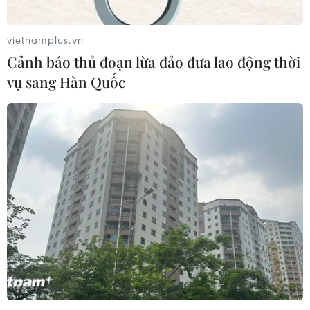
vietnamplus.vn
Cảnh báo thủ đoạn lừa đảo đưa lao động thời
vụ sang Hàn Quốc
TIN CÙNG CHUYÊN MỤC
ASC 2026: Tiếp lửa đam mê khoa học
cho thế hệ trẻ Việt Nam
04/08/2026 14:08
Nghị quyết của Bộ Chính trị về công
tác người Việt Nam ở nước ngoài
04/08/2026 12:08