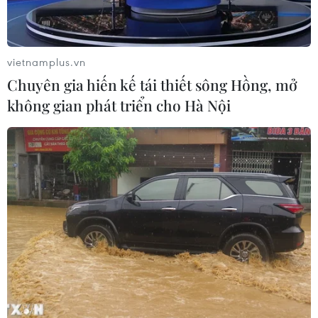
Trại hè Việt Nam 2026: Trải nghiệm
thú vị, gắn kết cội nguồn
vietnamplus.vn
23/07/2026 12:53
Chuyên gia hiến kế tái thiết sông Hồng, mở
không gian phát triển cho Hà Nội
Gắn kết cộng đồng, phát huy vai trò
của cộng đồng người Việt Nam tại
Nhật Bản
22/07/2026 14:44
Lượng kiều hối về Thành phố Hồ Chí
Minh giảm gần 23% sau nửa năm
22/07/2026 06:22