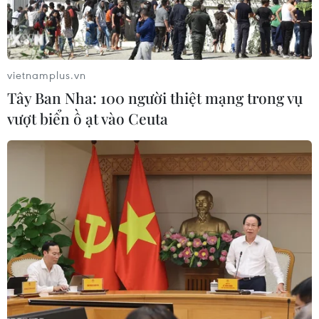
vietnamplus.vn
Tây Ban Nha: 100 người thiệt mạng trong vụ
vượt biển ồ ạt vào Ceuta
Tổng Bí thư Tô Lâm gặp gỡ đại
diện cộng đồng người Việt Nam tại
Singapore
12/03/2025 03:11
Chiều tối 11/3, Tổng Bí thư Tô Lâm và Phu nhân cùng