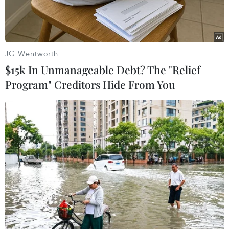
trẻ khám phá tiềm năng và đam mê trong nhiều
lĩnh vực.
JG Wentworth
$15k In Unmanageable Debt? The "Relief
Program" Creditors Hide From You
Các bạn trẻ trong buổi tham gia hoạt động trải nghiệm. (Ảnh:
TTXVN phát)
Ngày 15/3, tại Văn phòng Google ở Singapore,