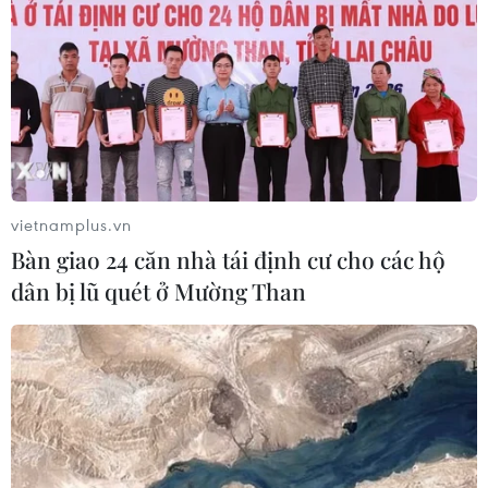
vietnamplus.vn
Bàn giao 24 căn nhà tái định cư cho các hộ
dân bị lũ quét ở Mường Than