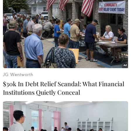
Chiều tối 11/3, Tổng Bí thư Tô Lâm và Phu nhân
cùng Đoàn đại biểu Việt Nam đã gặp gỡ cán bộ,
nhân viên Đại sứ quán Việt Nam tại Singapore và
hơn 200 đại diện cộng đồng người Việt tại
Singapore.
(TTXVN/Vietnam+)
JG Wentworth
$30k In Debt Relief Scandal: What Financial
Institutions Quietly Conceal