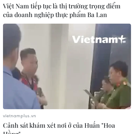
Xem thêm
Việt Nam tiếp tục là thị trường trọng điểm
của doanh nghiệp thực phẩm Ba Lan
CƠ QUAN CHỦ QUẢN: THÔNG TẤN XÃ VIỆT NAM
Tổng Biên tập: TRẦN TIẾN DUẨN
Phó Tổng Biên tập: NGUYỄN THỊ TÁM, KHÚC THANH
THỦY
Sở hữu trí tuệ
Quy định sử dụng
RSS
Hỗ trợ
vietnamplus.vn
Ngôn ngữ
TTXVN
Cảnh sát khám xét nơi ở của Huấn "Hoa
Dịch vụ tin
Quảng cáo
Hồng"