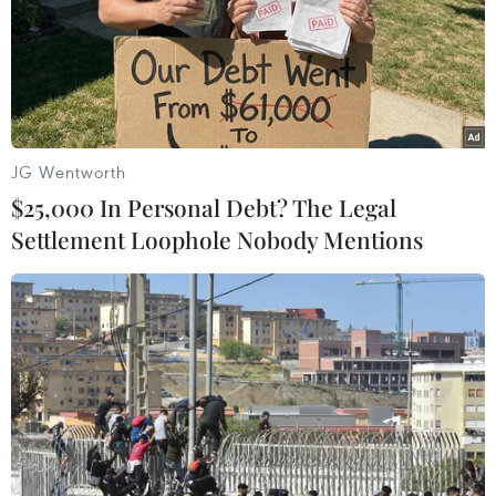
Cần Thơ xem xét đề xuất xây dựng Tổ hợp Giáo
dục-Đào tạo 636 tỷ đồng
Đến năm 2030, Việt Nam làm chủ ít nhất 4 công
nghệ chiến lược
Dự thảo Luật Kiến trúc: Bổ sung quy định nhận
JG Wentworth
diện bản sắc văn hóa dân tộc
$25,000 In Personal Debt? The Legal
Cao điểm "100 ngày chuyển đổi số": Chuyển
Settlement Loophole Nobody Mentions
động từ cơ sở
TIN LIÊN QUAN