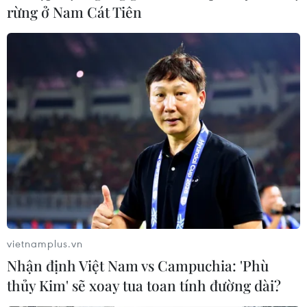
rừng ở Nam Cát Tiên
Tổng Bí thư và Phu nhân gặp gỡ
đại diện cộng đồng người Việt Nam tại
Singapore
11/03/2025 14:04
Trong chương trình thăm chính thức Cộng hòa
Singapore, tối 11/3, Tổng Bí thư Tô Lâm và Phu nhân gặp
gỡ cán bộ , nhân viên cơ quan đại diện và đại diện
cộng đồng người Việt Nam tại Singapore.
vietnamplus.vn
Nhận định Việt Nam vs Campuchia: 'Phù
thủy Kim' sẽ xoay tua toan tính đường dài?