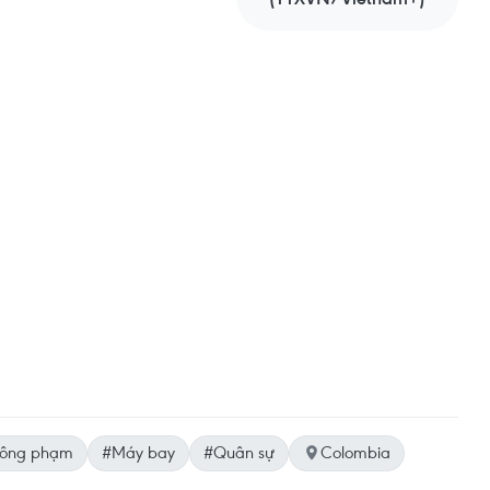
ông phạm
#Máy bay
#Quân sự
Colombia