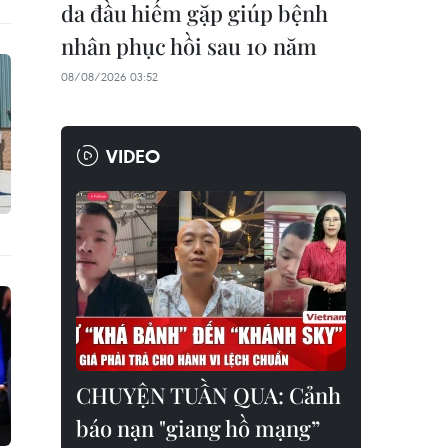
da đầu hiếm gặp giúp bệnh
nhân phục hồi sau 10 năm
08/08/2026 03:52
VIDEO
CHUYỆN TUẦN QUA: Cảnh
báo nạn "giang hồ mạng”