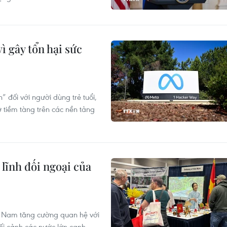
ì gây tổn hại sức
 đối với người dùng trẻ tuổi,
 tiềm tàng trên các nền tảng
lĩnh đối ngoại của
ệt Nam tăng cường quan hệ với
bối cảnh các nước lớn cạnh