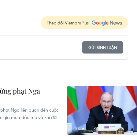
Theo dõi VietnamPlus
GỬI BÌNH LUẬN
rừng phạt Nga
 phạt Nga liên quan đến cuộc
ốc gia mua dầu mỏ và khí đốt