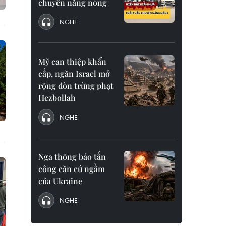
chuyển nắng nóng
NGHE
Mỹ can thiệp khẩn
cấp, ngăn Israel mở
rộng đòn trừng phạt
Hezbollah
NGHE
Nga thông báo tấn
công căn cứ ngầm
của Ukraine
NGHE