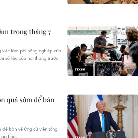
làm trong tháng 7
 việc làm phi nông nghiệp của
i số liệu của hai tháng trước
òn quá sớm để bàn
 để bàn về ứng cử viên tổng
ộng hòa.