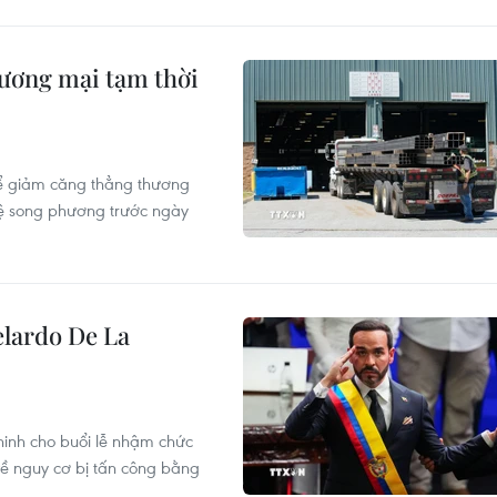
ương mại tạm thời
ể giảm căng thẳng thương
hệ song phương trước ngày
elardo De La
inh cho buổi lễ nhậm chức
về nguy cơ bị tấn công bằng