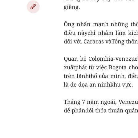
giềng.
Ông nhấn mạnh những thôn
điều nàychỉ nhằm làm kíc
đối với Caracas vàTổng thố
Quan hệ Colombia-Venezuel
xuấtphát từ việc Bogota c
trên lãnhthổ của mình, đi
là đe dọa an ninhkhu vực.
Tháng 7 năm ngoái, Venezu
để phảnđối thỏa thuận quân