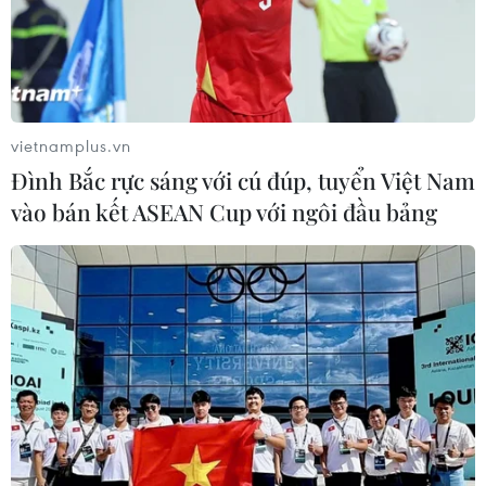
Indonesia: Sập mỏ vàng vùi lấp 20 người ở tỉnh Tây
Kalimantan
17/09/2022 03:45
Tai nạn xảy ra tại mỏ khai thác vàng thủ công ở làng Kinande thuộc huyện
Bengkayang tối 15/9 nhưng đến tối 16/9, Văn phòng tìm kiếm và cứu hộ tỉnh
Tây Kalimantan mới nhận được thông tin vụ việc.
vietnamplus.vn
Đình Bắc rực sáng với cú đúp, tuyển Việt Nam
vào bán kết ASEAN Cup với ngôi đầu bảng