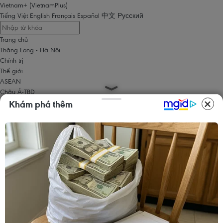
Vietnam+ (VietnamPlus)
Tiếng Việt
English
Français
Español
中文
Русский
Trang chủ
Thăng Long - Hà Nội
Chính trị
Thế giới
ASEAN
Châu Á-TBD
Trung Đông
Khám phá thêm
Châu Âu
Châu Mỹ
Châu Phi
Kinh tế
Kinh doanh
Tài chính
Tín dụng nông thôn
Chứng khoán
Bất động sản
Doanh nghiệp
Thông tin doanh nghiệp