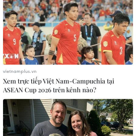
hiện trường vào thời điểm xảy ra tai nạn.
(TTXVN/Vietnam+)
vietnamplus.vn
Xem trực tiếp Việt Nam-Campuchia tại
ASEAN Cup 2026 trên kênh nào?
#Sập mỏ vàng
#Thợ mỏ
#Khai thác vàng bất hợp pháp
Venezuela
Facebook
Twitter
Lưu bài viết
Copy link
Theo dõi VietnamPlus