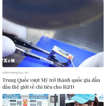
golf của Tổng thống Trump
05/08/2026 06:57
Xem thêm
CƠ QUAN CHỦ QUẢN: THÔNG TẤN XÃ VIỆT NAM
vietnamplus.vn
Tổng Biên tập: TRẦN TIẾN DUẨN
Trung Quốc vượt Mỹ trở thành quốc gia dẫn
Phó Tổng Biên tập: NGUYỄN THỊ TÁM, KHÚC THANH
đầu thế giới về chi tiêu cho R&D
THỦY
Sở hữu trí tuệ
Quy định sử dụng