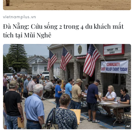
(Vietnam+)
vietnamplus.vn
Đà Nẵng: Cứu sống 2 trong 4 du khách mất
tích tại Mũi Nghê
#Venezuela
#Chuyển thủ đô
#Caracat
#Thành phố Trujillo
Venezuela