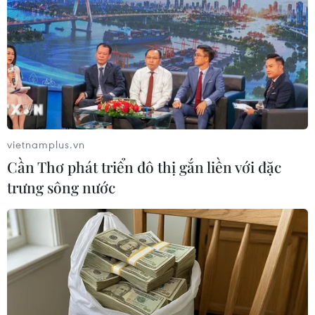
07/08/2026 06:29
Meta bồi thường gần 600 triệu USD
vì gây tổn hại sức khỏe tâm thần trẻ
em
07/08/2026 04:28
vietnamplus.vn
Chuyên gia Canada đánh giá cao bản
Cần Thơ phát triển đô thị gắn liền với đặc
lĩnh đối ngoại của Việt Nam
trưng sông nước
07/08/2026 03:49
Venezuela khởi động đàm phán về
tiến trình chuyển giao chính trị
07/08/2026 02:58