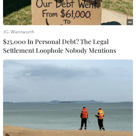
Caracas đến thành phốTrujillo, miền Tây nước
này, nhân kỷ niệm 200 năm khởi phát "Cuộc
chiến sinh tử"chống thực dân Tây Ban Nha.
JG Wentworth
Tại lễ vinh danh mốc kỷ niệm cuộc đấu tranh
$25,000 In Personal Debt? The Legal
lịch sử, Tổng thống Maduro tuyênbố: "Tôi quyết
Settlement Loophole Nobody Mentions
định trao cho Trujillo qui chế thủ đô của Cộng
hòa Venezuelatrong ngày 15 và 16/6."
Ngày 15/6/1813, chính tại Trujillo, người anh
hùng dân tộc của VenezuelaSimon Bolivar đã ra
tuyên ngôn: "Để các dân tộc trên thế giới biết về
cuộc chiếnsinh tử" chống người Tây Ban Nha và
phái ủng hộ thực dân trong ngay trong nội
bộđất nước Venezuela./.