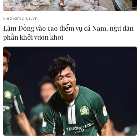
Mỹ truy tố đối tượng bị bắt tại sân
golf của Tổng thống Trump
vietnamplus.vn
05/08/2026 06:57
Lâm Đồng vào cao điểm vụ cá Nam, ngư dân
phấn khởi vươn khơi
Mỹ cấm xuất khẩu vật liệu pin tái chế
và phế liệu vonfram trong một năm
05/08/2026 06:53
Brazil hạ cấp quan hệ với Argentina,
căng thẳng ngoại giao với Mỹ
05/08/2026 03:55
Mỹ dự chi thêm 1,4 tỷ USD cho hoạt