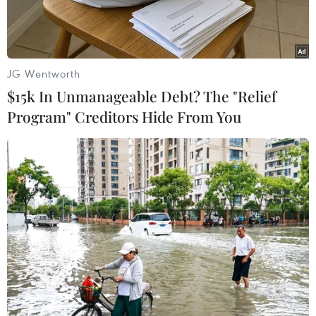
JG Wentworth
$15k In Unmanageable Debt? The "Relief
Program" Creditors Hide From You
Tổng thống Venezuela Nicolas Maduro. (Ảnh: Getty
Images/TTXVN )
Ngày 30/7, Ngoại trưởng Venezuela Yvan Gil
thông báo nước này đã quyết định cắt đứt quan
hệ ngoại giao với Peru. Quyết định này được