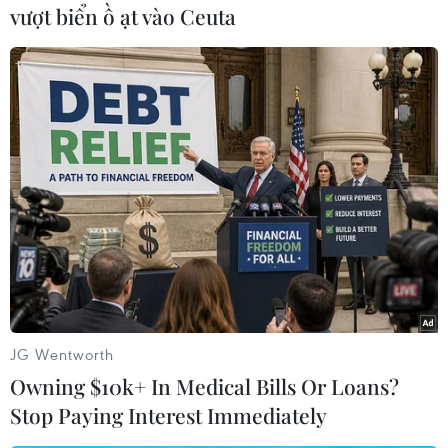
vượt biển ồ ạt vào Ceuta
Venezuela trục xuất đại sứ
7 nước Mỹ Latinh do
không công nhận kết quả
bầu cử
Venezuela thông báo trục xuất Đại sứ Argentina,
Chile, Costa Rica, Peru, Panama, Cộng hòa
Dominicana và Uruguay, sau khi chính phủ các
nước này không công nhận kết quả bầu cử tổng
thống hôm 28/7.
(TTXVN/Vietnam+)
JG Wentworth
Owning $10k+ In Medical Bills Or Loans?
Stop Paying Interest Immediately