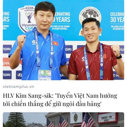
#Ngoại trưởng Venezuela
#Tổng thống Venezuela
#Bầu cử Tổng thống Venezuela
Peru
Venezuela
vietnamplus.vn
HLV Kim Sang-sik: 'Tuyển Việt Nam hướng
tới chiến thắng để giữ ngôi đầu bảng'
Theo dõi VietnamPlus