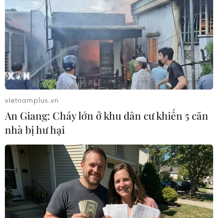
sau khi tái đắc cử Tổng thống Venezuela
30/07/2024 01:50
Mạng xã hội X đã xuất hiện nhiều đoạn video cho thấy
khoảnh khắc Tổng thống Venezuela đương nhiệm
Nicolas Maduro, 61 tuổi, nhún nhảy ăn mừng sau khi tái
đắc cử tổng thống nhiệm kỳ 2025-2031.
vietnamplus.vn
An Giang: Cháy lớn ở khu dân cư khiến 5 căn
nhà bị hư hại