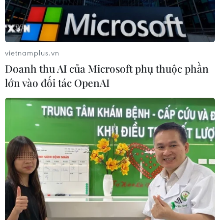
Xem thêm
vietnamplus.vn
Doanh thu AI của Microsoft phụ thuộc phần
lớn vào đối tác OpenAI
CƠ QUAN CHỦ QUẢN: THÔNG TẤN XÃ VIỆT NAM
Tổng Biên tập: TRẦN TIẾN DUẨN
Phó Tổng Biên tập: NGUYỄN THỊ TÁM, KHÚC THANH
THỦY
Sở hữu trí tuệ
Quy định sử dụng
RSS
Hỗ trợ
Ngôn ngữ
TTXVN