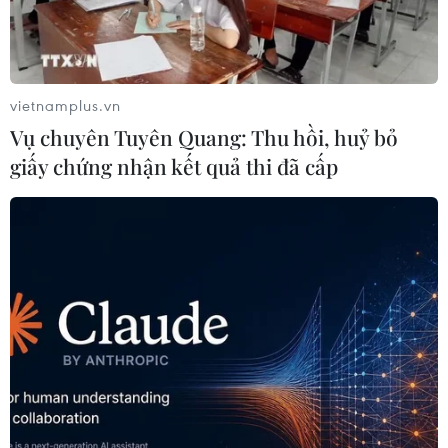
vietnamplus.vn
Vụ chuyên Tuyên Quang: Thu hồi, huỷ bỏ
giấy chứng nhận kết quả thi đã cấp
Tổng thống Maduro tố cáo phe đối lập
Venezuela âm mưu “đảo chính”
29/07/2024 23:52
Phe đối lập Venezuela bác bỏ kết quả bầu cử hôm
28/7, với việc ông Maduro tái đắc cử thêm một nhiệm
kỳ 6 năm, bắt đầu từ tháng 1/2025.