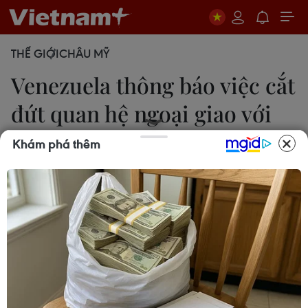
THẾ GIỚI
CHÂU MỸ
Venezuela thông báo việc cắt
đứt quan hệ ngoại giao với
Peru
Khám phá thêm
Phan An
31/07/2024 06:58
Hôm 29/7, Bộ Ngoại giao Venezuela thông báo
trục xuất Đại sứ Peru cùng các đại sứ của 6 quốc
gia Mỹ Latinh khác gồm Argentina, Chile, Costa
Rica, Panama, Cộng hòa Dominicana và Uruguay.