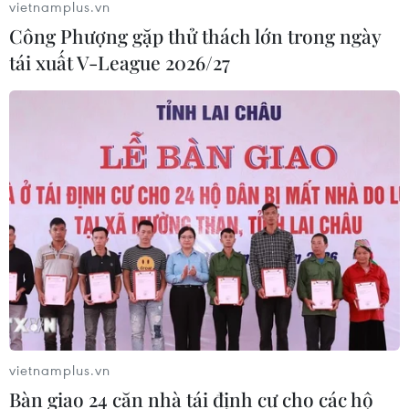
vietnamplus.vn
động của Vệ binh Quốc gia
Công Phượng gặp thử thách lớn trong ngày
05/08/2026 03:26
tái xuất V-League 2026/27
Báo Argentina nói ngành vật liệu
công nghệ cao Việt Nam "hút" đầu tư
nước ngoài
05/08/2026 03:11
Việt Nam bàn giao gạo sản xuất tại
Cuba cho đối tác
05/08/2026 02:27
vietnamplus.vn
CELAC lần đầu tổ chức đối thoại giữa
Bàn giao 24 căn nhà tái định cư cho các hộ