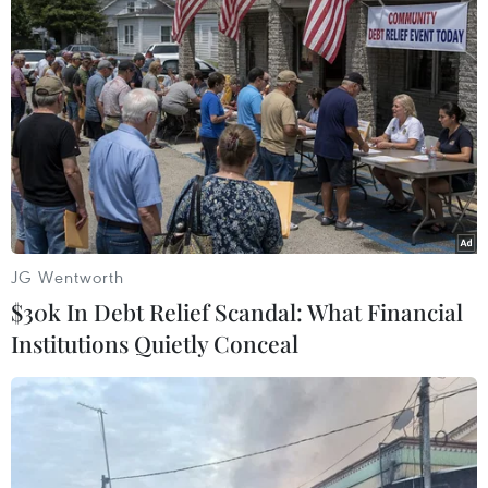
TIN LIÊN QUAN
JG Wentworth
$30k In Debt Relief Scandal: What Financial
Institutions Quietly Conceal
Ông Maduro nhún nhảy ăn mừng