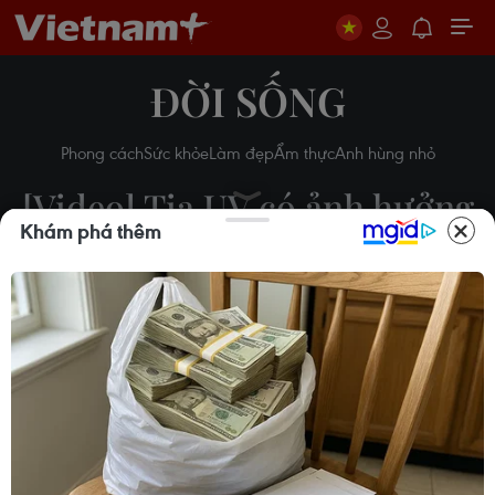
ĐỜI SỐNG
Phong cách
Sức khỏe
Làm đẹp
Ẩm thực
Anh hùng nhỏ
[Video] Tia UV có ảnh hưởng
Khám phá thêm
gì tới sức khỏe và cách hạn
chế
28/06/2019 09:20
Theo dõi VietnamPlus