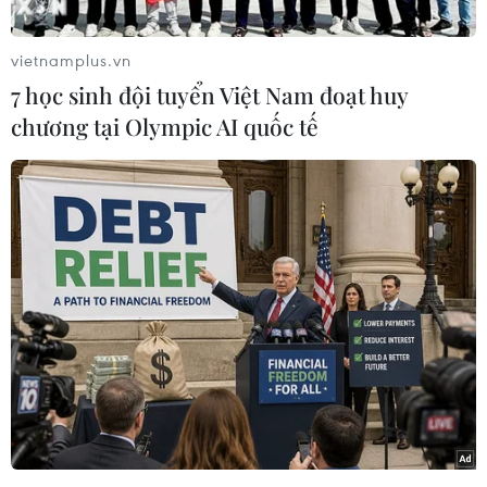
giờ mỗi ngày. Tia UV có 3 loại A, B, C.
vietnamplus.vn
Tia UV loại A có thể xuyên qua mây mù, không
7 học sinh đội tuyển Việt Nam đoạt huy
khí, gây lão hóa da, trong khi đó tia loại B có thể
chương tại Olympic AI quốc tế
gây say nắng, tổn thương hoặc làm đen da.
Play
Video
Thông thường, con người tiếp xúc phần lớn với