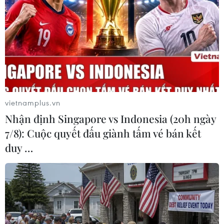
Phát hiện mới về quá trình
Sâm Ngọc Linh: Báu vật
lão hóa của con người
trong tay, bao giờ "hóa
rồng"?
02/08/2026 13:31
02/08/2026 11:38
vietnamplus.vn
Nhận định Singapore vs Indonesia (20h ngày
7/8): Cuộc quyết đấu giành tấm vé bán kết
duy …
Yếu tố di truyền có thể
Phương pháp mới giúp
quyết định quá trình phát
phát hiện sớm bệnh
triển ung thư
Alzheimer
02/08/2026 09:43
30/07/2026 14:27