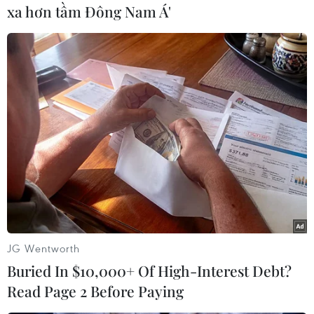
xa hơn tầm Đông Nam Á'
#Nắng nóng
#Tia UV
#Ảnh hưởng sức khỏe
#Lão hóa da
#Tia tử ngoại
JG Wentworth
Buried In $10,000+ Of High-Interest Debt?
Read Page 2 Before Paying