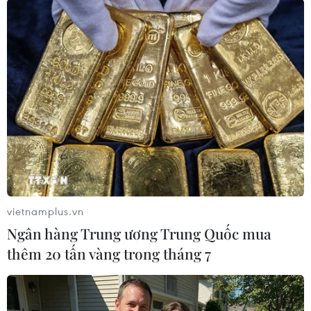
Ớt nhập khẩu từ Mexico
Nước thải từ máy bay có
khiến hàng trăm người
thể giúp phát hiện sớm
tiêu dùng Mỹ nhiễm khuẩn
nguy cơ đại dịch
Salmonella
06/08/2026 22:30
vietnamplus.vn
07/08/2026 00:43
Ngân hàng Trung ương Trung Quốc mua
thêm 20 tấn vàng trong tháng 7