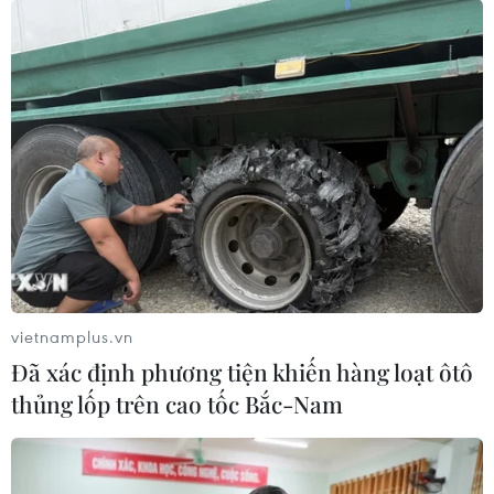
17/07/2026 22:30
17/07/2026 06:09
Tìm ra cơ chế gây bệnh
Tìm lời giải cho xu hướng
ung thư xương hiếm gặp
gia tăng ung thư phổi ở
người trẻ không hút thuốc
17/07/2026 01:05
17/07/2026 01:00
Xem thêm
vietnamplus.vn
Đã xác định phương tiện khiến hàng loạt ôtô
thủng lốp trên cao tốc Bắc-Nam