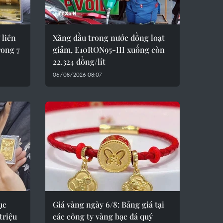
 liên
Xăng dầu trong nước đồng loạt
rong 7
giảm, E10RON95-III xuống còn
22.324 đồng/lít
06/08/2026 08:07
ục
Giá vàng ngày 6/8: Bảng giá tại
triệu
các công ty vàng bạc đá quý