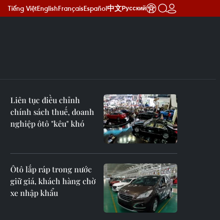
Tiếng Việt
English
Français
Español
中文
Русский
Liên tục điều chỉnh
chính sách thuế, doanh
nghiệp ôtô "kêu" khó
Ôtô lắp ráp trong nước
giữ giá, khách hàng chờ
xe nhập khẩu