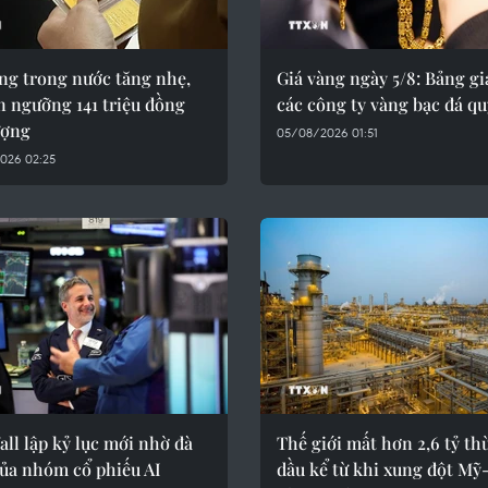
ng trong nước tăng nhẹ,
Giá vàng ngày 5/8: Bảng giá
n ngưỡng 141 triệu đồng
các công ty vàng bạc đá qu
ượng
05/08/2026 01:51
026 02:25
ll lập kỷ lục mới nhờ đà
Thế giới mất hơn 2,6 tỷ th
của nhóm cổ phiếu AI
dầu kể từ khi xung đột Mỹ