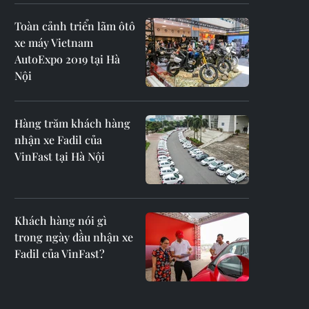
Toàn cảnh triển lãm ôtô
xe máy Vietnam
AutoExpo 2019 tại Hà
Nội
Hàng trăm khách hàng
nhận xe Fadil của
VinFast tại Hà Nội
Khách hàng nói gì
trong ngày đầu nhận xe
Fadil của VinFast?