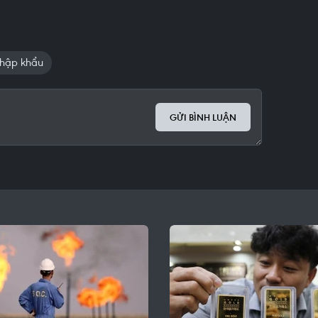
nhập khẩu
GỬI BÌNH LUẬN