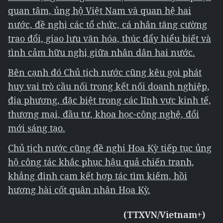
quan tâm, ủng hộ Việt Nam và quan hệ hai
nước, đề nghị các tổ chức, cá nhân tăng cường
trao đổi, giao lưu văn hóa, thúc đẩy hiểu biết và
tình cảm hữu nghị giữa nhân dân hai nước.
Bên cạnh đó Chủ tịch nước cũng kêu gọi phát
huy vai trò cầu nối trong kết nối doanh nghiệp,
địa phương, đặc biệt trong các lĩnh vực kinh tế,
thương mại, đầu tư, khoa học-công nghệ, đổi
mới sáng tạo.
Chủ tịch nước cũng đề nghị Hoa Kỳ tiếp tục ủng
hộ công tác khắc phục hậu quả chiến tranh,
khẳng định cam kết hợp tác tìm kiếm, hồi
hương hài cốt quân nhân Hoa Kỳ.
(TTXVN/Vietnam+)