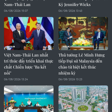
Nam-Thái Lan
Kỳ Jennifer Wicks
06/08/2026 15:07
06/08/2026 13:43
Việt Nam-Thái Lan nhất
Thủ tướng Lê Minh Hưng
trí thúc đẩy triển khai thực
tiếp Đại sứ Malaysia đến
chất Chiến lược "Ba kết
chào từ biệt kết thúc
nối"
nhiệm kỳ
06/08/2026 13:24
06/08/2026 13:23