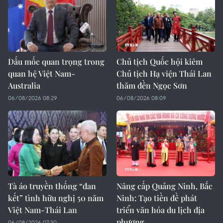
Dấu mốc quan trọng trong
Chủ tịch Quốc hội kiêm
quan hệ Việt Nam-
Chủ tịch Hạ viện Thái Lan
Australia
thăm đền Ngọc Sơn
06/08/2026 08:29
06/08/2026 08:09
Tà áo truyền thống “đan
Nâng cấp Quảng Ninh, Bắc
kết” tình hữu nghị 50 năm
Ninh: Tạo tiền đề phát
Việt Nam-Thái Lan
triển văn hóa du lịch địa
phương
06/08/2026 07:30