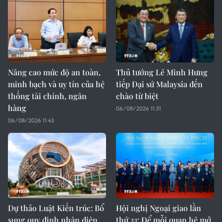
Nâng cao mức độ an toàn,
Thủ tướng Lê Minh Hưng
minh bạch và uy tín của hệ
tiếp Đại sứ Malaysia đến
thống tài chính, ngân
chào từ biệt
hàng
06/08/2026 11:31
06/08/2026 11:43
Dự thảo Luật Kiến trúc: Bổ
Hội nghị Ngoại giao lần
sung quy định nhận diện
thứ 33: Để mỗi quan hệ mở