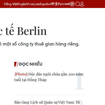
Tiếng Việt
English
Français
Español
中文
Русский
 tế Berlin
 một số công ty thuê gian hàng riêng.
ĐỌC NHIỀU
Độc đáo ngôi chùa gần 200 năm
tuổi tại Đồng Tháp
Bảo tàng Lịch sử Quân sự Việt Nam: Từ