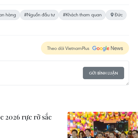
an hàng
#Nguồn đầu tư
#Khách tham quan
Đức
Theo dõi VietnamPlus
GỬI BÌNH LUẬN
c 2026 rực rỡ sắc