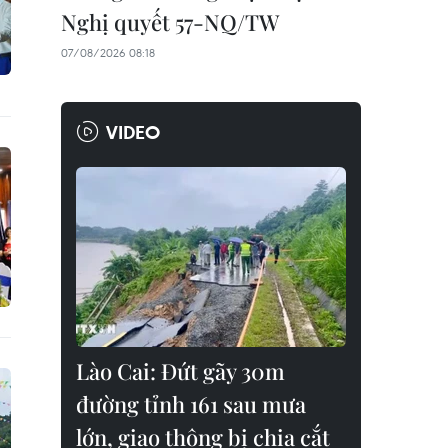
Nghị quyết 57-NQ/TW
07/08/2026 08:18
VIDEO
Lào Cai: Đứt gãy 30m
đường tỉnh 161 sau mưa
lớn, giao thông bị chia cắt