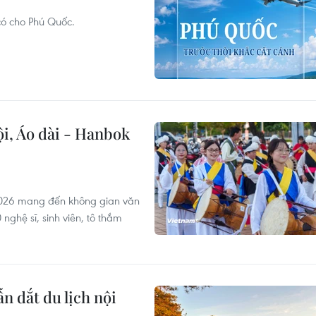
có cho Phú Quốc.
i, Áo dài - Hanbok
 2026 mang đến không gian văn
ghệ sĩ, sinh viên, tô thắm
n dắt du lịch nội