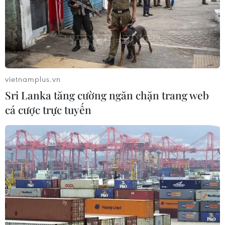
Cồn Tiên
06/08/2026 03:01
Phát động Cuộc thi Sáng tạo Video
2026 cho công dân Pháp ngữ
vietnamplus.vn
06/08/2026 02:29
Sri Lanka tăng cường ngăn chặn trang web
cá cược trực tuyến
Đà Nẵng lần đầu đăng cai chung kết
Hoa hậu Di sản toàn cầu 2026
05/08/2026 11:01
Đà Nẵng chi gần 38 tỷ đồng trang trí
Tết Đinh Mùi 2027