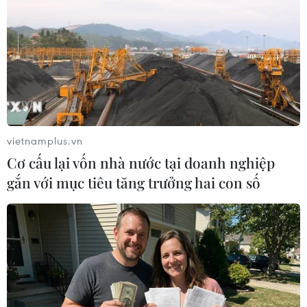
vietnamplus.vn
Cơ cấu lại vốn nhà nước tại doanh nghiệp
Nữ nghệ sỹ Italy vén “bức màn” về Việt
gắn với mục tiêu tăng trưởng hai con số
Nam qua tranh giấy dó
11/09/2014 02:59
Triển lãm “Khoảnh khắc-Những hình ảnh đời thường ở
Việt Nam” là những hình ảnh về Việt Nam đương đại
trong dòng chảy cuộc sống qua góc nhìn rất riêng của
nghệ sỹ Italy Barbara Pellizzari.