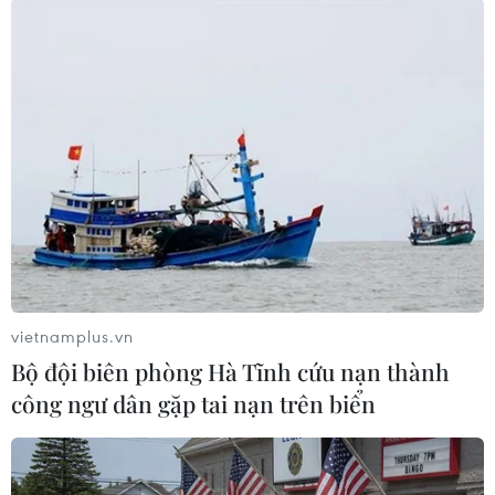
khi kết thúc, bức tượng điêu khắc sẽ được tặng
lại cho thành phố Broome như một biểu tượng
của tình hữu nghị giữa Việt Nam và Australia./.
(TTXVN/Vietnam+)
vietnamplus.vn
Bộ đội biên phòng Hà Tĩnh cứu nạn thành
công ngư dân gặp tai nạn trên biển