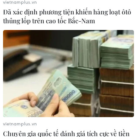
vietnamplus.vn
Đã xác định phương tiện khiến hàng loạt ôtô
thủng lốp trên cao tốc Bắc-Nam
Việt Nam đăng cai triển lãm Chỉ dẫn địa lý
quốc tế năm 2014
09/09/2014 09:08
Triển lãm Chỉ dẫn địa lý quốc tế 2014 nhằm nâng cao
nhận thức của công chúng về chỉ dẫn địa lý cũng như
nâng cao hình ảnh và giá trị thương mại cho các sản
phẩm.
vietnamplus.vn
Chuyên gia quốc tế đánh giá tích cực về tiền