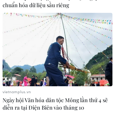
04/08/2026 13:37
chuẩn hóa dữ liệu sầu riêng
Xem thêm
CƠ QUAN CHỦ QUẢN: THÔNG TẤN XÃ VIỆT NAM
Tổng Biên tập: TRẦN TIẾN DUẨN
Phó Tổng Biên tập: NGUYỄN THỊ TÁM, KHÚC THANH
THỦY
vietnamplus.vn
Sở hữu trí tuệ
Quy định sử dụng
Ngày hội Văn hóa dân tộc Mông lần thứ 4 sẽ
RSS
Hỗ trợ
diễn ra tại Điện Biên vào tháng 10