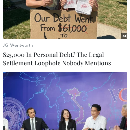
JG Wentworth
$25,000 In Personal Debt? The Legal
Settlement Loophole Nobody Mentions
Lực lượng chức năng sẽ di dời các linh vật
lạ không đúng quy định
11/09/2014 02:32
Lãnh đạo Thành phố Hà Nội yêu cầu các sở ngành, địa