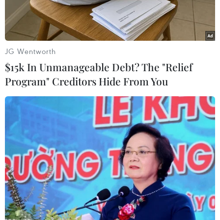
JG Wentworth
$15k In Unmanageable Debt? The "Relief
Program" Creditors Hide From You
Tác phẩm "Nàng tiên cá trên bãi biển Cable." (Nguồn: Tổng
lãnh sự quán Việt Nam tại Perth cung cấp)
Theo phóng viên TTXVN tại Australia, Tổng
Lãnh sự quán Việt Nam tại thành phố Perth phối
hợp cùng chính quyền thành phố Broome, bang