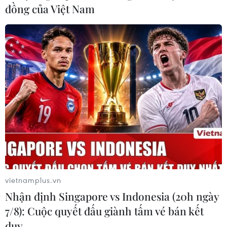
đồng của Việt Nam
Khai mạc triển lãm “Cải cách
ruộng đất 1946-1957”
09/09/2014 02:10
Sáng 8/9 tại Bảo tàng Lịch sử quốc gia đã diễn ra Lễ
khai mạc trưng bày chuyên đề “Cải cách ruộng đất
1946-1957.”.
vietnamplus.vn
Nhận định Singapore vs Indonesia (20h ngày
7/8): Cuộc quyết đấu giành tấm vé bán kết
duy …