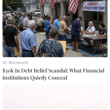
#Australia
#Đà Nẵng
#Triển lãm
#Hướng về châu Á
#Điêu khắc
#Tạo hình
#Nàng tiên cá trên bãi biển Cable
Australia
Theo dõi VietnamPlus
JG Wentworth
$30k In Debt Relief Scandal: What Financial
Institutions Quietly Conceal
TIN LIÊN QUAN