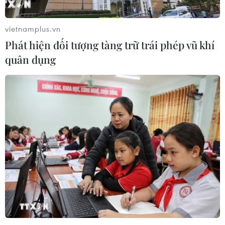
vietnamplus.vn
Phát hiện đối tượng tàng trữ trái phép vũ khí
quân dụng
TIN CÙNG CHUYÊN MỤC
Ngày hội Văn hóa dân tộc Mông lần
thứ 4 sẽ diễn ra tại Điện Biên vào
tháng 10
07/08/2026 09:10
Bản Lồng - nơi văn hóa Mông hòa
nhịp cùng du lịch cộng đồng giữa
cổng trời Pha Đin
07/08/2026 08:31