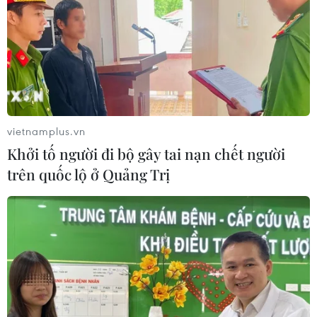
vietnamplus.vn
Khởi tố người đi bộ gây tai nạn chết người
trên quốc lộ ở Quảng Trị
Hợp tác kinh tế là điểm sáng trong quan
hệ Việt Nam-Hàn Quốc
22/06/2023 13:39
Hàn Quốc hiện giữ vị trí số một về đầu tư trực tiếp (lũy