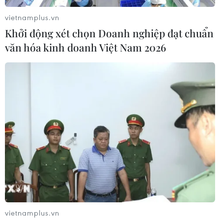
vietnamplus.vn
Khởi động xét chọn Doanh nghiệp đạt chuẩn
TIN LIÊN QUAN
văn hóa kinh doanh Việt Nam 2026
Việt Nam giành giải Nhất cuộc thi làm
video “Talk! Talk! Korea”
vietnamplus.vn