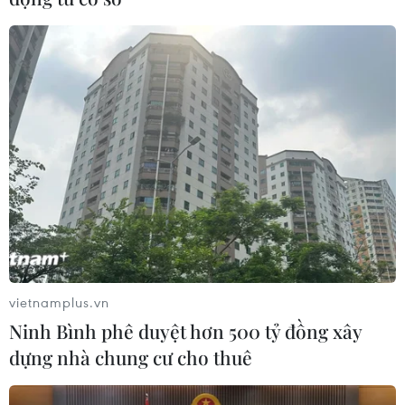
Việt Nam, Hàn Quốc tăng cường hợp tác
trong lĩnh vực sản xuất nội dung
25/05/2022 10:05
Trong năm nay, các doanh nghiệp trong lĩnh vực sáng
tạo nội dung của Việt Nam và Hàn Quốc sẽ tăng cường
hợp tác, khôi phục các sự kiện văn hóa, nghệ thuật
thường niên.
vietnamplus.vn
Ninh Bình phê duyệt hơn 500 tỷ đồng xây
dựng nhà chung cư cho thuê