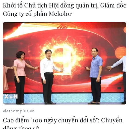
Khởi tố Chủ tịch Hội đồng quản trị, Giám đốc
26/08/2015 14:49
Công ty cổ phần Mekolor
Phạm Trịnh Phương Thanh đã giành giải Nhất toàn thế
giới với tác phẩm sử dụng công cụ webtoon với nội
dung lý thú kể về việc khám phá đất nước Hàn Quốc.
vietnamplus.vn
Cao điểm "100 ngày chuyển đổi số": Chuyển
động từ cơ sở