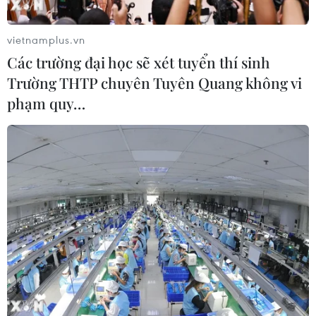
vietnamplus.vn
Các trường đại học sẽ xét tuyển thí sinh
Trường THTP chuyên Tuyên Quang không vi
phạm quy…
#KOCCA
#cơ quan sáng tạo nội dung Hàn Quốc
#webtoon
#k-webtoon
#webtoon việt nam
Theo dõi VietnamPlus