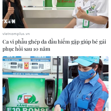
kế đạt 82 tỷ USD); số hai về hợp tác phát triển, du lịch
và lao động; số ba về hợp tác thương mại (đạt 86,4 tỷ
USD năm 2022) tại Việt Nam.
vietnamplus.vn
Ca vi phẫu ghép da đầu hiếm gặp giúp bé gái
phục hồi sau 10 năm