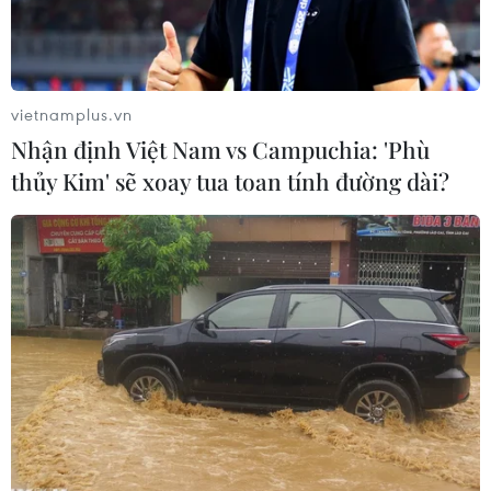
vietnamplus.vn
Nhận định Việt Nam vs Campuchia: 'Phù
thủy Kim' sẽ xoay tua toan tính đường dài?
''Ngôi trường xác sống'' (All of us are dead) - webtoon nổi tiếng
của Hàn Quốc được chuyển thể thành công sang dạng phim
dài tập, được Netflix sản xuất và phát sóng độc quyền. (Ảnh
tổng hợp)
Hàn Quốc rất quan tâm đến thị thường
webtoon, hoạt hình của Việt Nam. Đây là thông
tin được Cơ quan Sáng tạo nội dung Hàn Quốc