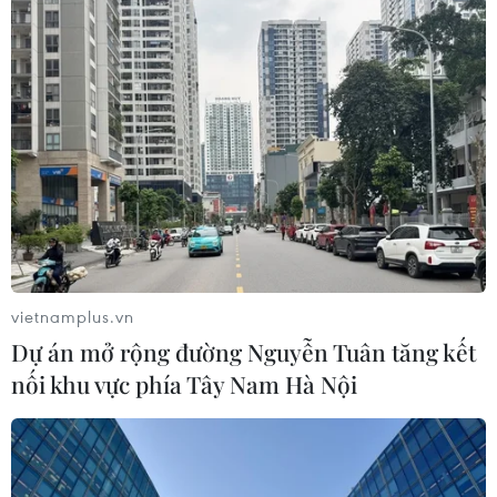
vietnamplus.vn
Dự án mở rộng đường Nguyễn Tuân tăng kết
nối khu vực phía Tây Nam Hà Nội
TIN CÙNG CHUYÊN MỤC
Doanh thu Người Nhện tăng nhanh
tại phòng vé Việt