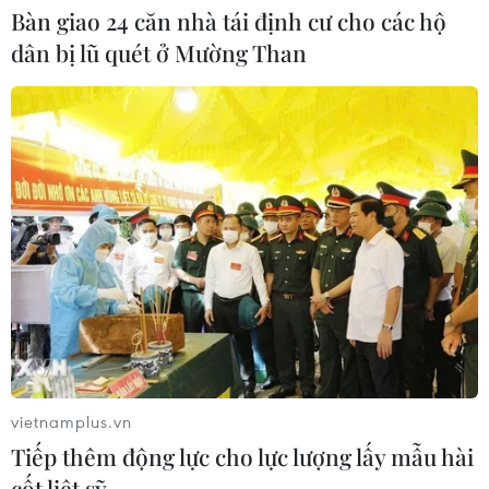
Bàn giao 24 căn nhà tái định cư cho các hộ
Bế mạc DANAFF IV 2026: "Tử chiến
dân bị lũ quét ở Mường Than
trên không" và "Một bữa no" thắng
lớn
05/07/2026 00:36
DANAFF 2026: Tham vọng định hình
hệ sinh thái điện ảnh châu Á mới
04/07/2026 10:58
Điện ảnh trẻ đưa Việt Nam đến gần
khán giả châu Âu
04/07/2026 08:09
vietnamplus.vn
Tiếp thêm động lực cho lực lượng lấy mẫu hài
cốt liệt sỹ