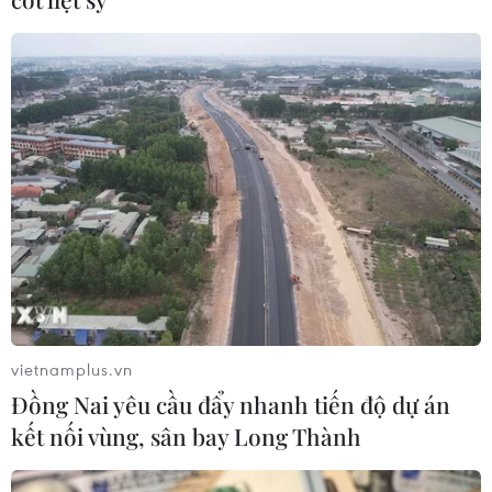
Điện ảnh Việt Nam cần học những gì
từ Hollywood?
03/07/2026 11:06
Đừng để phim kinh dị thành "khắc
tinh" của điện ảnh Việt
03/07/2026 00:12
Cục Điện ảnh nói gì về phim "Chiếc
kén" có Trương Ngọc Ánh
vietnamplus.vn
02/07/2026 01:53
Đồng Nai yêu cầu đẩy nhanh tiến độ dự án
kết nối vùng, sân bay Long Thành
"Điểm neo" cho điện ảnh trước "cuộc