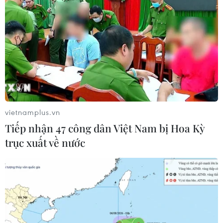
Câu chuyện về những phụ nữ bình thường với
công việc phi thường, sẽ xuất hiện trong tập 5
đặc biệt của Digital series “VINAWOMAN – Bản
lĩnh Việt Nam”- “Chiến thắng Covid,” được phát
sóng vào 20 giờ, ngày 30/10 trên fanpage
Woman Talk Vietnam, Miss Universe Vietnam
và kênh youtube Uni Network./.
(Vietnam+)
vietnamplus.vn
Tiếp nhận 47 công dân Việt Nam bị Hoa Kỳ
trục xuất về nước