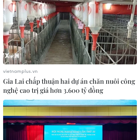
"Lễ mừng cơm mới" và chuỗi hoạt
động du lịch "Sắc vàng Di sản" 2026
tại Lào Cai
04/08/2026 14:56
Lễ hội Văn hóa, Du lịch Mường Lò
năm 2026 sẽ diễn ra từ ngày 25/9 đến
2/10
vietnamplus.vn
04/08/2026 14:37
Gia Lai chấp thuận hai dự án chăn nuôi công
nghệ cao trị giá hơn 3.600 tỷ đồng
Nâng cao nhận thức về vai trò chủ
động, tích cực của Việt Nam trong
ASEAN
04/08/2026 14:09