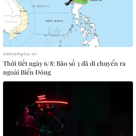
#Bản lĩnh Việt Nam
#Á hậu Mâu Thủy
#COVID-19
#Á hậu Hoàng My
#Miss Universe Vietnam
vietnamplus.vn
Thời tiết ngày 6/8: Bão số 3 đã di chuyển ra
ngoài Biển Đông
Theo dõi VietnamPlus
TIN LIÊN QUAN