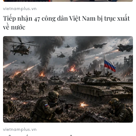
Cuộc ‘chạm trán’ của dàn ‘chiến binh'
vietnamplus.vn
16/08/2021 07:27
Tiếp nhận 47 công dân Việt Nam bị trục xuất
Miss Fitness Star Vietnam mùa đầu tiên là đấu trường
về nước
sắc đẹp mới tôn vinh vẻ đẹp hiện đại, khỏe khoắn, đại
diện thế hệ trẻ bản lĩnh, tri thức và tài năng. Cuộc thi có
cơ cấu giải thưởng lên đến 10 tỷ.
vietnamplus.vn