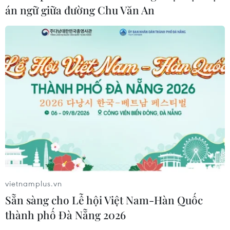
án ngữ giữa đường Chu Văn An
03/08/2026 03:43
Australia hoàn thiện dự luật buộc các
nền tảng số trả phí cho báo chí
03/08/2026 00:25
Đổi mới công tác ngoại giao văn hóa:
Tạo động lực phát triển địa phương
02/08/2026 12:02
vietnamplus.vn
Tạo đột phá từ văn hóa, con người và
Sẵn sàng cho Lễ hội Việt Nam-Hàn Quốc
đổi mới sáng tạo
thành phố Đà Nẵng 2026
02/08/2026 03:15