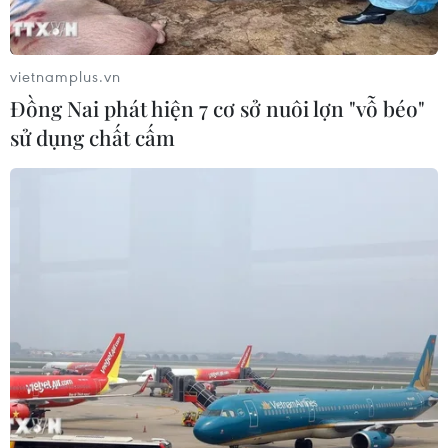
Hoa hậu Hoàn vũ Việt Nam 2021. Đặc biệt, món quà lớn
mà ban tổ chức dành tặng tân Hoa hậu là chiếc vương
miện trị giá chưa từng có trong lịch sử.
vietnamplus.vn
Đồng Nai phát hiện 7 cơ sở nuôi lợn "vỗ béo"
sử dụng chất cấm
Miss Fitness Star Vietnam 2021: