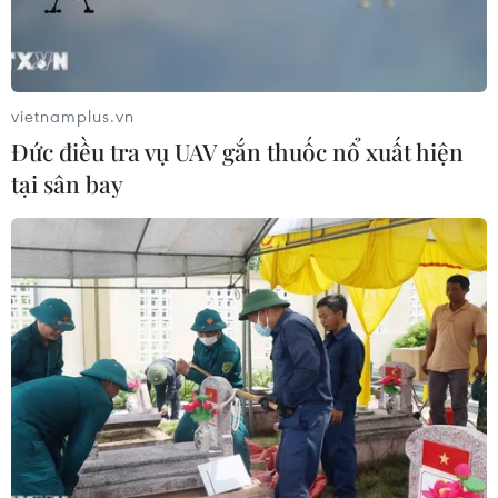
xúc.
vietnamplus.vn
Đức điều tra vụ UAV gắn thuốc nổ xuất hiện
tại sân bay
Á hậu Mâu Thủy tiếp tục tham gia “VINAWOMAN-Bản lĩnh Việt
Nam” tập 5. (Ảnh: BTC)
Với chủ đề “Chiến thắng COVID,” tập 5
“VINAWOMAN-Bản lĩnh Việt Nam” sẽ là những
vị khách đặc biệt (thạc sỹ, bác sỹ Võ Ngọc Anh
Thơ, MC Quỳnh Hoa, Á hậu Hoàng My, Á hậu