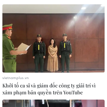
nhân của mình gục ngã và ra đi mà không thể
làm gì hơn.
Clip giới thiệu về tập 5 chương trình với chủ đề
“Chiến thắng COVID”:
Play
Video
vietnamplus.vn
Khởi tố ca sĩ và giám đốc công ty giải trí vì
xâm phạm bản quyền trên YouTube
Á hậu Mâu Thủy cũng nghẹn ngào nhớ lại
những ngày tháng ấy: “Thủy hay lên mạng xem