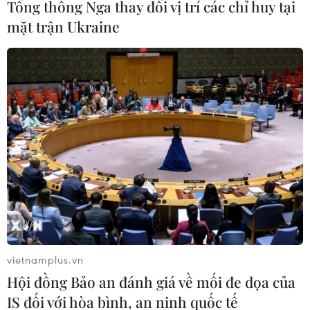
Tổng thống Nga thay đổi vị trí các chỉ huy tại
mặt trận Ukraine
Hoa hậu Hoàn vũ Việt Nam 2021 khởi động
với series 'Vinawoman'
01/10/2021 06:51
Hoa hậu Hương Giang, Hoa hậu H’Hen Niê, Hoa hậu
Khánh Vân, nhà thiết kế Thủy Nguyễn sẽ cùng thảo luận
về chủ đề “Bản lĩnh là gì?” Đó cũng là một tiêu chí của
cuộc thi Hoa hậu Hoàn vũ Việt Nam.
vietnamplus.vn
Hội đồng Bảo an đánh giá về mối đe dọa của
IS đối với hòa bình, an ninh quốc tế