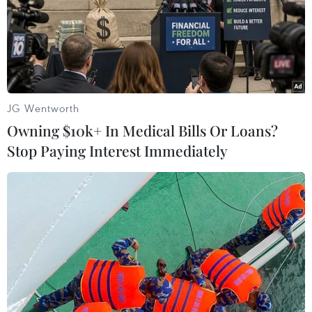
Theo dõi VietnamPlus
JG Wentworth
Owning $10k+ In Medical Bills Or Loans?
Stop Paying Interest Immediately
TIN LIÊN QUAN