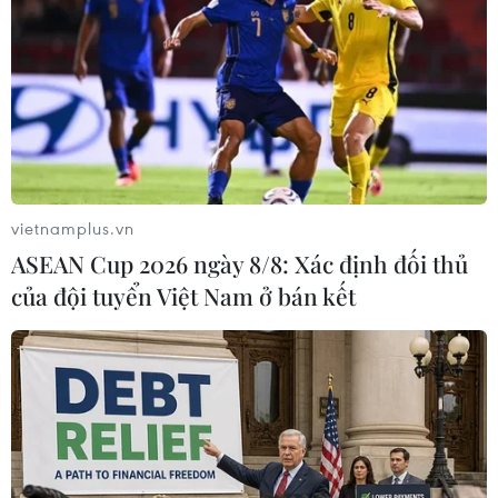
vietnamplus.vn
ASEAN Cup 2026 ngày 8/8: Xác định đối thủ
của đội tuyển Việt Nam ở bán kết
#Vĩnh Phúc
#Học sinh dân tộc thiểu số
#Sở Giáo dục và Đào tạo tỉnh Vĩnh Phúc
#Giáo viên dân tộc
#Huy động trẻ đến trường
Phú Thọ
Vĩnh Phúc