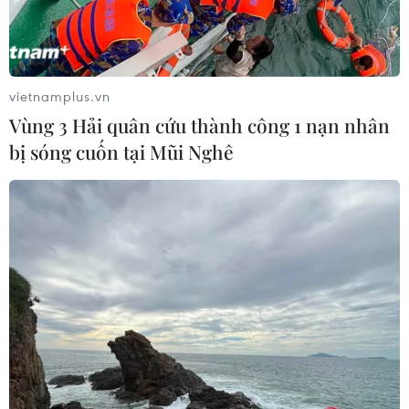
vietnamplus.vn
Vùng 3 Hải quân cứu thành công 1 nạn nhân
Tặng 1.200 học bổng cho học sinh thiểu số
bị sóng cuốn tại Mũi Nghê
vượt khó tại Đắk Nông
18/12/2015 08:34
Tổng Công ty Viễn thông MobiFone đã tặng 1.200 suất
học bổng, mỗi suất 1 triệu đồng cho học sinh dân tộc
thiểu số vượt khó học giỏi của 24 trường trung học phổ
thông trên địa bàn tỉnh Đắk Nông.