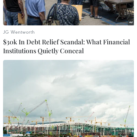
JG Wentworth
$30k In Debt Relief Scandal: What Financial
Institutions Quietly Conceal
Các sinh viên, học sinh dân tộc thiểu số tiêu biểu, xuất sắc đạt
giải cấp quốc gia và cấp tỉnh năm học 2018-2019 được nhận
giấy khen tại buổi lễ. (Ảnh: Hoàng Hùng/TTXVN)
Sáng 27/11, Ban Dân tộc tỉnh Vĩnh Phúc phối
hợp với Sở Giáo dục và Đào tạo tổ chức tuyên
dương giáo viên, học sinh, sinh viên dân tộc
thiểu số tiểu biểu xuất sắc năm học 2018-2019.
Dự buổi lễ có ông Vũ Chí Giang, Tỉnh ủy viên,