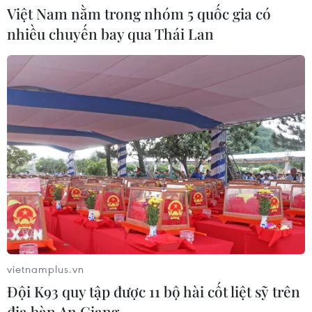
Việt Nam nằm trong nhóm 5 quốc gia có
Thực hiện các nhiệm vụ trọng tâm
nhiều chuyến bay qua Thái Lan
trong năm học 2026-2027
05/08/2026 13:13
Thi lại ở Tuyên Quang: Thí
sinh vẫn được xét tuyển đại học theo
nguyện vọng đã đăng ký
05/08/2026 11:02
Thứ trưởng Bộ GD-ĐT: Thi lại không
phải để xóa bỏ trách nhiệm của thí
sinh
vietnamplus.vn
05/08/2026 09:19
Đội K93 quy tập được 11 bộ hài cốt liệt sỹ trên
địa bàn An Giang