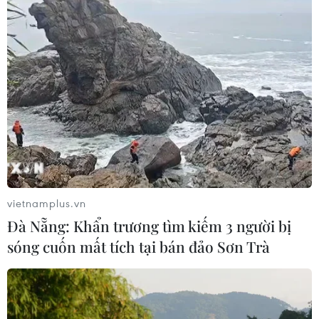
đội
07/08/2026 12:26
Ban đại diện cha mẹ học sinh không
được tự đặt các khoản thu, ép buộc
đóng góp
07/08/2026 10:30
Bộ Giáo dục và Đào tạo công bố
khung thời gian cố định từ năm học
vietnamplus.vn
2026-2027
Đà Nẵng: Khẩn trương tìm kiếm 3 người bị
07/08/2026 08:02
sóng cuốn mất tích tại bán đảo Sơn Trà
Thi lại tại Trường THPT Chuyên
Tuyên Quang: Thay nhân sự làm