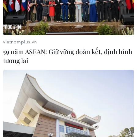
Cần Thơ xem xét đề xuất xây dựng Tổ
hợp Giáo dục-Đào tạo 636 tỷ đồng
06/08/2026 13:24
vietnamplus.vn
59 năm ASEAN: Giữ vững đoàn kết, định hình
tương lai
Cà Mau hợp nhất 4 trường cao đẳng,
tăng quy mô đào tạo nhân lực chất
lượng cao
06/08/2026 11:43
Các trường đại học sẽ xét tuyển thí
sinh Trường THTP chuyên Tuyên
Quang không vi phạm quy chế
06/08/2026 09:44