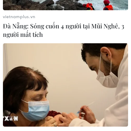
vietnamplus.vn
Đà Nẵng: Sóng cuốn 4 người tại Mũi Nghê, 3
người mất tích
Tuyên dương 102 học sinh người dân tộc
thiểu số tiêu biểu
05/11/2016 09:06
Chiều nay, ngày 5/11, 102 học sinh người dân tộc thiểu
số có thành tích học tập tốt đã được vinh danh tại lễ
tuyên dương học sinh dân tộc thiểu số đạt thành tích cao
trong học tập.