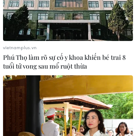
vietnamplus.vn
Phú Thọ làm rõ sự cố y khoa khiến bé trai 8
tuổi tử vong sau mổ ruột thừa