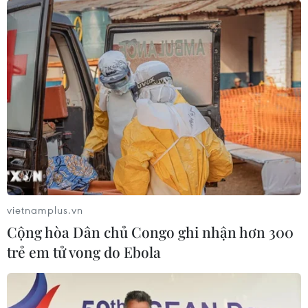
thiểu số C’tu ở Quảng Nam
30/08/2019 10:48
Trường Tiểu học thôn Alua bắt đầu được đưa vào sử
dụng từ năm học 2019-2020, phục vụ 127 trẻ em người
dân tộc C’tu sinh sống tại 8 bản làng của xã Dang,
huyện Tây Giang, tỉnh Quảng Nam.
vietnamplus.vn
Cộng hòa Dân chủ Congo ghi nhận hơn 300
trẻ em tử vong do Ebola