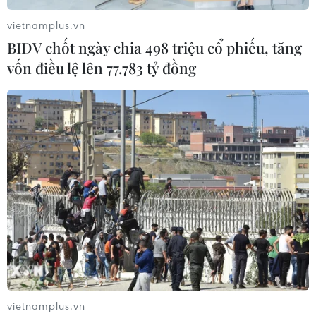
vietnamplus.vn
BIDV chốt ngày chia 498 triệu cổ phiếu, tăng
vốn điều lệ lên 77.783 tỷ đồng
VPI dự báo giá xăng tăng nhẹ trong kỳ
điều hành ngày 2/10
01/10/2025 03:39
VPI dự báo giá bán lẻ xăng E5 RON 92 có thể tăng 157
đồng (0,8%) lên mức 19.767 đồng/lít, còn xăng RON
95-III có thể tăng 133 đồng (0,7%) lên mức 20.293
vietnamplus.vn
đồng/lít.