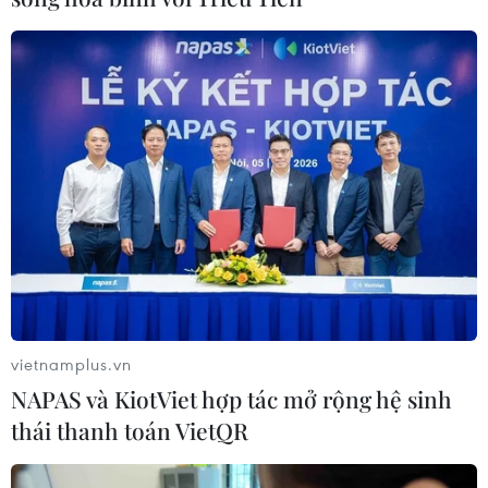
Giá xăng E5 RON 92 không cao hơn 19.618 đồng/lít
(giảm 368 đồng/lít so với giá cơ sở kỳ trước) và giá
xăng RON 95-III không cao hơn 20.165 đồng/lít (giảm
443 đồng/lít so với giá cơ sở kỳ trước).
vietnamplus.vn
NAPAS và KiotViet hợp tác mở rộng hệ sinh
thái thanh toán VietQR