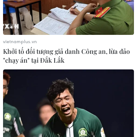
vietnamplus.vn
Khởi tố đối tượng giả danh Công an, lừa đảo
"chạy án" tại Đắk Lắk