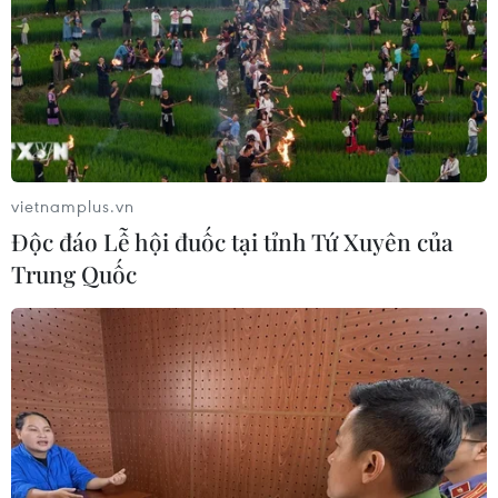
vietnamplus.vn
Độc đáo Lễ hội đuốc tại tỉnh Tứ Xuyên của
Trung Quốc