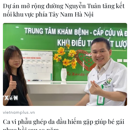
05/08/2026 07:44
Dự án mở rộng đường Nguyễn Tuân tăng kết
nối khu vực phía Tây Nam Hà Nội
Dòng vốn FDI vào Quảng Ninh
chuyển dịch tích cực về chất lượng
05/08/2026 07:40
Xem thêm
vietnamplus.vn
CƠ QUAN CHỦ QUẢN: THÔNG TẤN XÃ VIỆT NAM
Ca vi phẫu ghép da đầu hiếm gặp giúp bé gái
Tổng Biên tập: TRẦN TIẾN DUẨN
phục hồi sau 10 năm