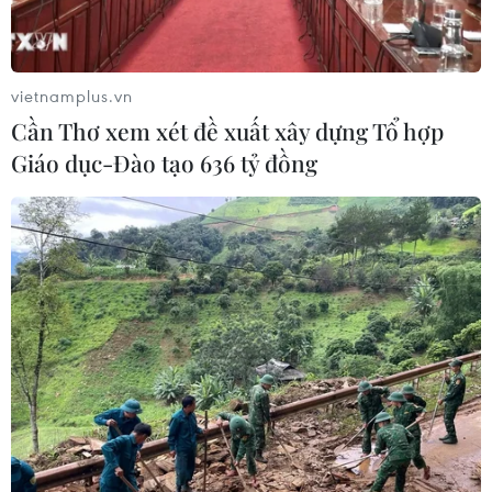
từ tháng Hai
06/08/2026 00:26
vietnamplus.vn
Cần Thơ xem xét đề xuất xây dựng Tổ hợp
Đưa gốm sứ Bình Dương vào mạng
Giáo dục-Đào tạo 636 tỷ đồng
lưới thủ công sáng tạo thế giới
05/08/2026 11:53
Xuất khẩu gạo Thái Lan giảm gần
19% trong nửa đầu năm 2026
05/08/2026 11:36
Trung Quốc sẽ đáp trả các biện pháp
hạn chế của Mỹ