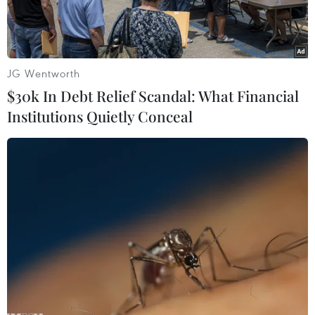
JG Wentworth
$30k In Debt Relief Scandal: What Financial
Institutions Quietly Conceal
Một điểm kinh doanh xăng dầu Petrolimex Trần Quang Khải,
Hà Nội. (Ảnh: Trần Việt/TTXVN)
Mô hình dự báo giá xăng dầu ứng dụng
Machine Learning của Viện Dầu khí Việt Nam
(VPI) cho thấy tại kỳ điều hành ngày 9/10, giá