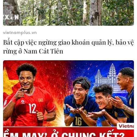
Giá xăng RON 95-III ở mức
hơn 24.000 đồng một lít
Giá xăng dầu chỉ được điều chỉnh ngay sau 1
ngày khi giá cơ sở tăng 15% trở lên
vietnamplus.vn
Bất cập việc ngừng giao khoán quản lý, bảo vệ
rừng ở Nam Cát Tiên
TIN LIÊN QUAN