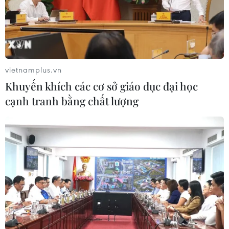
Triều Tiên mở đường bay Bình
Nhưỡng-Wonsan Kalma thúc đẩy du
lịch
06/08/2026 02:05
vietnamplus.vn
Giá vàng ngày 6/8: Bảng giá tại các
Khuyến khích các cơ sở giáo dục đại học
công ty vàng bạc đá quý
cạnh tranh bằng chất lượng
06/08/2026 01:54
Giá dầu thô biến động nhẹ khi triển
vọng đàm phán Trung Đông vẫn khó
đoán
06/08/2026 00:26
Giá vàng thế giới tăng mạnh nhất kể