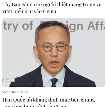
Tây Ban Nha: 100 người thiệt mạng trong vụ
vượt biển ồ ạt vào Ceuta
Giá xăng đồng loạt giảm từ
vietnamplus.vn
360 đến 440 đồng mỗi lít
Hàn Quốc tái khẳng định mục tiêu chung
25/09/2025 08:41
sống hòa bình với Triều Tiên