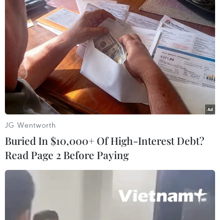
trong tuần kết thúc ngày 26/9, tồn kho dầu thô,
xăng và sản phẩm chưng cất của Mỹ đều tăng
mạnh hơn dự kiến khi hoạt động lọc dầu và nhu
cầu sụt giảm./.
Giá xăng
đồng loạt tăng trong lần
điều chỉnh ngày 2/10
JG Wentworth
Giá xăng E5 RON 92 không cao
Buried In $10,000+ Of High-Interest Debt?
hơn 19.624 đồng/lít , tăng 6
Read Page 2 Before Paying
đồng/lít so với giá cơ sở kỳ trước
và giá bán xăng RON 95-III
không cao hơn 20.209 đồng/lít,
tăng 44 đồng/lít so với giá cơ sở
kỳ trước.