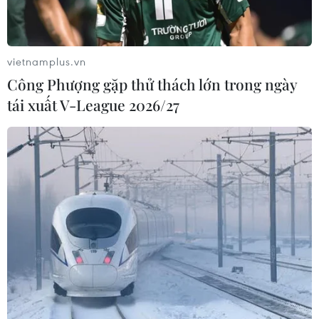
vietnamplus.vn
Công Phượng gặp thử thách lớn trong ngày
tái xuất V-League 2026/27
TIN CÙNG CHUYÊN MỤC
Ngoại giao kinh tế: Kiến tạo hệ sinh
thái đồng hành và thúc đẩy tự chủ