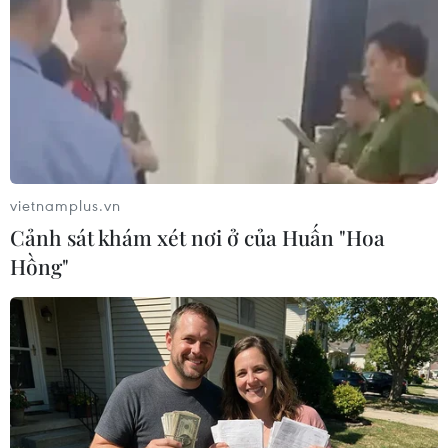
(TTXVN/Vietnam+)
vietnamplus.vn
Cảnh sát khám xét nơi ở của Huấn "Hoa
Hồng"
#Giá xăng
#Viện Dầu khí Việt Nam
#Quỹ bình ổn giá xăng dầu
TP. Hà Nội