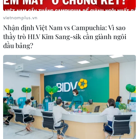
vietnamplus.vn
Nhận định Việt Nam vs Campuchia: Vì sao
thầy trò HLV Kim Sang-sik cần giành ngôi
đầu bảng?
Giá xăng dầu đồng loạt tăng, RON95-III
lên mức 20.209 đồng mỗi lít
02/10/2025 07:58
Từ 15h ngày hôm nay, giá xăng và dầu đồng loạt tăng,
trong đó xăng RON95-III có giá mới là 20.209 đồng/lít,
tăng 44 đồng/lít và giá dầu diesel tăng 380 đồng/lít,
lên ngưỡng 19.038 đồng/lít.