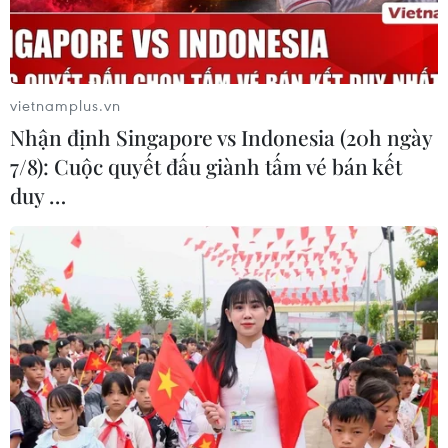
quy hoạch đô thị du lịch Côn Đảo.
vietnamplus.vn
Nhận định Singapore vs Indonesia (20h ngày
7/8): Cuộc quyết đấu giành tấm vé bán kết
duy …