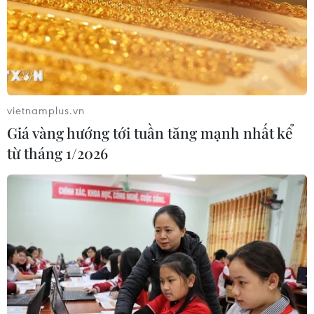
khu vực Bắc Bộ và Thanh Hóa
06/08/2026 03:47
Xem thêm
vietnamplus.vn
Giá vàng hướng tới tuần tăng mạnh nhất kể
từ tháng 1/2026
CƠ QUAN CHỦ QUẢN: THÔNG TẤN XÃ VIỆT NAM
Tổng Biên tập: TRẦN TIẾN DUẨN
Phó Tổng Biên tập: NGUYỄN THỊ TÁM, KHÚC THANH
THỦY
Sở hữu trí tuệ
Quy định sử dụng