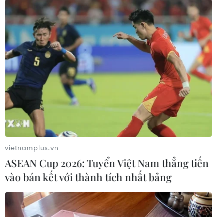
Theo dõi VietnamPlus
TIN LIÊN QUAN
vietnamplus.vn
ASEAN Cup 2026: Tuyển Việt Nam thẳng tiến
vào bán kết với thành tích nhất bảng