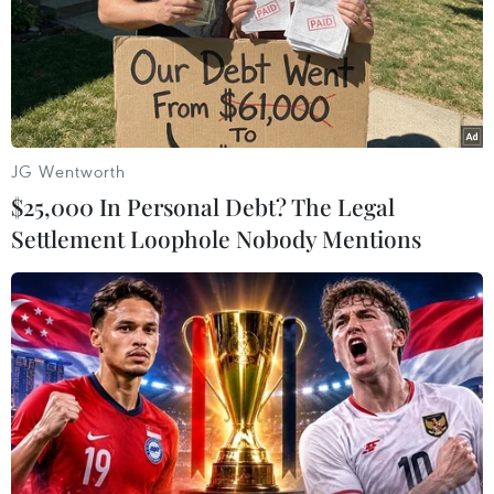
JG Wentworth
$25,000 In Personal Debt? The Legal
Settlement Loophole Nobody Mentions
Đề xuất giải pháp quy hoạch đô thị du lịch
Côn Đảo
14/08/2012 07:14
Theo Chủ tịch Hội Môi trường Xây dựng Phạm Ngọc
Đăng, ngay từ bây giờ cần phải đặt ra các giải pháp