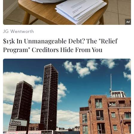
JG Wentworth
$15k In Unmanageable Debt? The "Relief
Program" Creditors Hide From You
Một góc thị trấn Côn Đảo, huyện Côn Đảo (Bà Rịa-Vũng Tàu).
(Ảnh: Thanh Tùng/TTXVN)
Ngày 11/9, Ủy ban Nhân dân tỉnh Bà Rịa-Vũng
Tàu đã thống nhất thời gian tổ chức Lễ nhận
Bằng công nhận Vườn Quốc gia Côn Đảo là khu