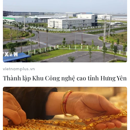
Mở 1 cửa xả đáy hồ thủy điện Hòa
Bình vào 16 giờ ngày 6/8
06/08/2026 06:28
Quảng Trị: Mùa mưa lũ cận kề,
thường trực nỗi lo bờ sông 'nuốt' đất
06/08/2026 05:14
vietnamplus.vn
Thành lập Khu Công nghệ cao tỉnh Hưng Yên
Mưa dông khiến hàng chục
chuyến bay tới Nội Bài không thể hạ
cánh
06/08/2026 04:37
Cảnh báo lũ quét, sạt lở đất ở 8 tỉnh