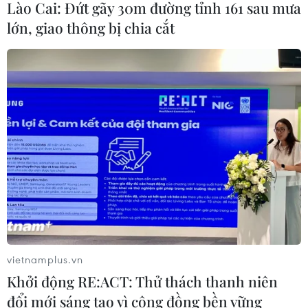
Xem thêm
Lào Cai: Đứt gãy 30m đường tỉnh 161 sau mưa
lớn, giao thông bị chia cắt
CƠ QUAN CHỦ QUẢN: THÔNG TẤN XÃ VIỆT NAM
Tổng Biên tập: TRẦN TIẾN DUẨN
Phó Tổng Biên tập: NGUYỄN THỊ TÁM, KHÚC THANH
THỦY
Sở hữu trí tuệ
Quy định sử dụng
RSS
Hỗ trợ
vietnamplus.vn
Ngôn ngữ
TTXVN
Khởi động RE:ACT: Thử thách thanh niên
Dịch vụ tin
Quảng cáo
đổi mới sáng tạo vì cộng đồng bền vững