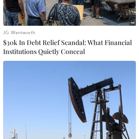
JG Wentworth
$30k In Debt Relief Scandal: What Financial
Institutions Quietly Conceal
Nhân viên y tế tư vấn cho người có HIV. (Ảnh: TTXVN)
Sáng 25/9, Liên hiệp các hội Khoa học và kỹ
thuật Việt Nam phối hợp với Ủy ban Quốc gia
phòng chống AIDS và phòng, chống tệ nạn ma