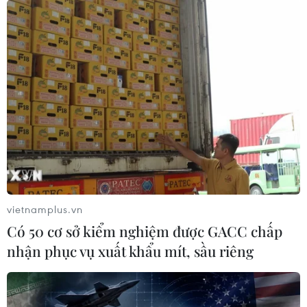
vietnamplus.vn
Có 50 cơ sở kiểm nghiệm được GACC chấp
nhận phục vụ xuất khẩu mít, sầu riêng