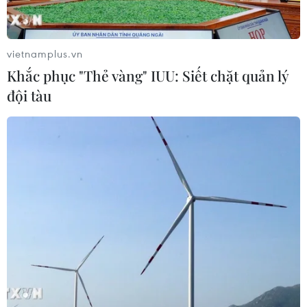
Bộ Y tế : Trên 22% người trưởng
thành thiếu vận động thể lực
vietnamplus.vn
31/07/2026 04:10
Khắc phục "Thẻ vàng" IUU: Siết chặt quản lý
đội tàu
TP Hồ Chí Minh đồng hành để trẻ
mắc bệnh hiểm nghèo không lỡ cơ
hội học tập và điều trị
30/07/2026 13:53
Bé trai 7 tuổi được ghép thận xuyên
Việt từ người hiến chết não
30/07/2026 12:52