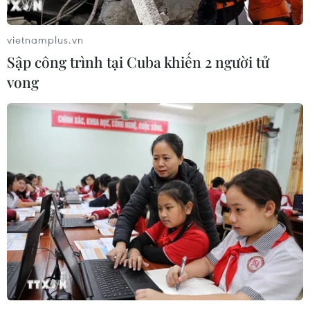
nghèo từ 'phòng khám 0 đồng' ở An
Giang
vietnamplus.vn
07/08/2026 02:00
Sập công trình tại Cuba khiến 2 người tử
vong
Ca vi phẫu ghép da đầu hiếm gặp
giúp bé gái phục hồi sau 10 năm
06/08/2026 07:15
Hà Nội: Kiểm tra, xác minh liên quan
đến sản phẩm giảm cân dạng bút
tiêm
06/08/2026 07:05
Người dân không sử dụng sản phẩm