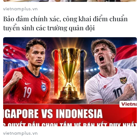
cơ gây nhiễm HIV ở Thanh Hóa
vietnamplus.vn
08/09/2014 07:20
Bảo đảm chính xác, công khai điểm chuẩn
Sau khi khám sàng lọc, tư vấn, đánh giá nguy cơ, các
tuyển sinh các trường quân đội
bác sỹ khẳng định tất cả học sinh liên quan trong vụ
đâm vật nhọn tại tỉnh Thanh Hóa không có nguy cơ phơi
nhiễm HIV/AIDS.
vietnamplus.vn