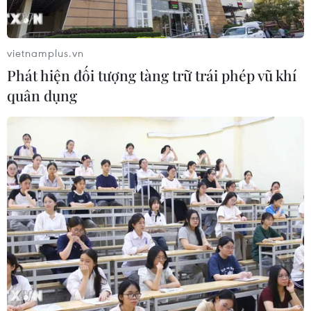
tình trạng thiếu hụt nghiêm trọng nguồn tài chính cho
phòng chống HIV/AIDS.
vietnamplus.vn
Phát hiện đối tượng tàng trữ trái phép vũ khí
quân dụng
Bộ Y tế kết luận vụ đâm vật nhọn có nguy