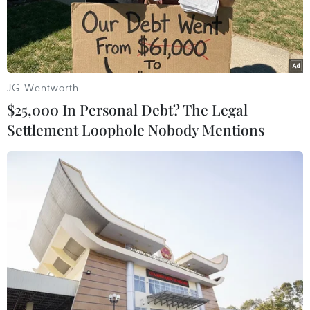
TIN LIÊN QUAN
JG Wentworth
$25,000 In Personal Debt? The Legal
Settlement Loophole Nobody Mentions
Việt Nam thiếu hụt nguồn tài chính cho
phòng chống HIV/AIDS
16/09/2014 11:19
Nhiều nước ASEAN, trong đó có Việt Nam đang rơi vào