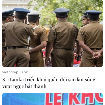
04/08/2026 07:41
Hệ thống y tế đa cực, đưa y tế đến
gần dân
04/08/2026 04:55
Bộ Y tế đề xuất 8 nhóm chính sách
trong sửa đổi Luật hiến, ghép mô,
tạng
vietnamplus.vn
03/08/2026 14:44
Sri Lanka triển khai quân đội sau làn sóng
vượt ngục bất thành
Quảng Ninh chấm dứt cơ sở giết mổ
động vật không đủ điều kiện trước
31/10