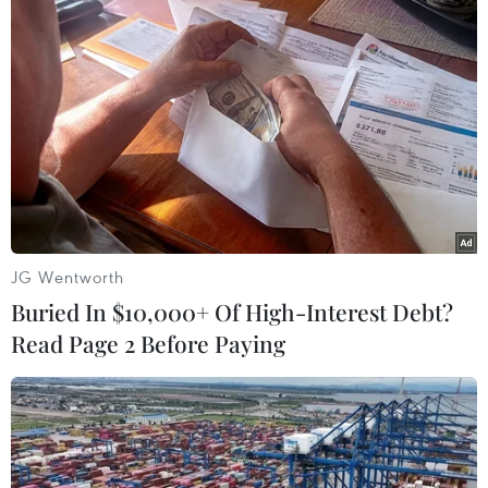
Theo thống kê của Cục phòng chống HIV (Bộ Y
tế), tính đến ngày 31/8, trên toàn quốc số người
nhiễm HIV được báo cáo là hơn 223.000 người,
số người mắc bệnh AIDS còn sống là hơn 69.000
người và số người nhiễm HIV đã tử vong là
70.000 người./.
(Vietnam+)
JG Wentworth
Buried In $10,000+ Of High-Interest Debt?
Read Page 2 Before Paying