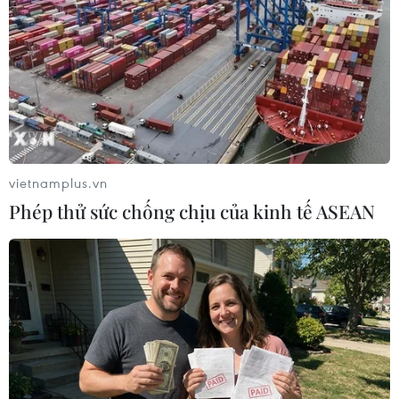
#Cục phòng chống HIV
#Liên hiệp các hội Khoa học và kỹ thuật
#Phòng chống HIV/AIDS
#Bảo hiểm y tế
#Người nhiễm HIV
#Các tổ chức xã hội
vietnamplus.vn
Phép thử sức chống chịu của kinh tế ASEAN
Theo dõi VietnamPlus