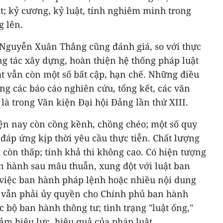
ật; kỷ cương, kỷ luật, tính nghiêm minh trong
g lên.
ỹ Nguyễn Xuân Thắng cũng đánh giá, so với thực
ông tác xây dựng, hoàn thiện hệ thống pháp luật
ật vẫn còn một số bất cập, hạn chế. Những điều
g các báo cáo nghiên cứu, tổng kết, các văn
là trong Văn kiện Đại hội Đảng lần thứ XIII.
iện nay còn cồng kềnh, chồng chéo; một số quy
đáp ứng kịp thời yêu cầu thực tiễn. Chất lượng
 còn thấp; tính khả thi không cao. Có hiện tượng
n hành sau mâu thuẫn, xung đột với luật ban
i việc ban hành pháp lệnh hoặc nhiều nội dung
 vẫn phải ủy quyền cho Chính phủ ban hành
c bộ ban hành thông tư; tình trạng "luật ống,"
ảm hiệu lực, hiệu quả của pháp luật...