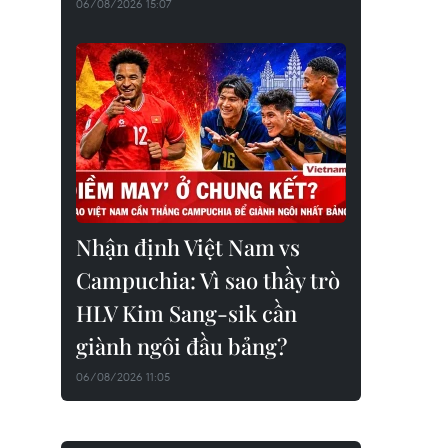
06/08/2026 15:07
Nhận định Việt Nam vs
Campuchia: Vì sao thầy trò
HLV Kim Sang-sik cần
giành ngôi đầu bảng?
06/08/2026 11:05