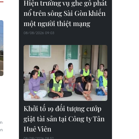
Hiện trường vụ ghe gỗ phát
nổ trên sông Sài Gòn khiến
một người thiệt mạng
08/08/2026 09:03
Khởi tố 19 đối tượng cướp
giật tài sản tại Công ty Tân
ản
Huê Viên
ễn
08/08/2026 08:52