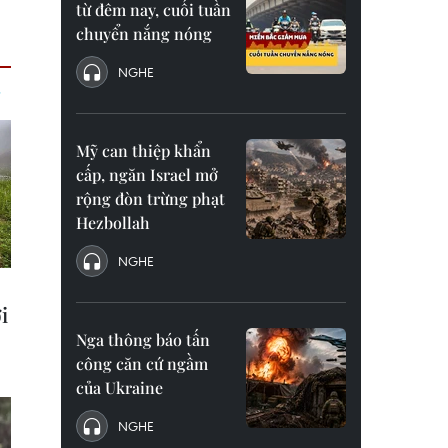
từ đêm nay, cuối tuần
chuyển nắng nóng
NGHE
Mỹ can thiệp khẩn
cấp, ngăn Israel mở
rộng đòn trừng phạt
Hezbollah
NGHE
Nga thông báo tấn
công căn cứ ngầm
của Ukraine
NGHE