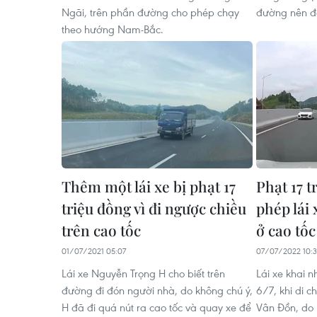
Ngãi, trên phần đường cho phép chạy
đường nên đã
theo hướng Nam-Bắc.
Thêm một lái xe bị phạt 17
Phạt 17 t
triệu đồng vì đi ngược chiều
phép lái 
trên cao tốc
ở cao tốc
01/07/2021 05:07
07/07/2022 10:
Lái xe Nguyễn Trọng H cho biết trên
Lái xe khai 
đường đi đón người nhà, do không chú ý,
6/7, khi di c
H đã đi quá nút ra cao tốc và quay xe để
Vân Đồn, do