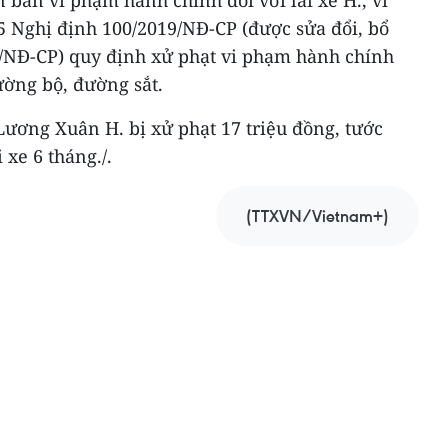
n bản vi phạm hành chính đối với lái xe H., vi
 Nghị định 100/2019/NĐ-CP (được sửa đổi, bổ
1/NĐ-CP) quy định xử phạt vi phạm hành chính
ường bộ, đường sắt.
Lương Xuân H. bị xử phạt 17 triệu đồng, tước
 xe 6 tháng./.
(TTXVN/Vietnam+)