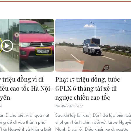
7 triệu đồng vì đi
Phạt 17 triệu đồng, tước
iều cao tốc Hà Nội-
GPLX 6 tháng tài xế đi
uyên
ngược chiều cao tốc
16
24/06/2021 09:57
ăn D cho biết vì đi quá nút
Sau khi lấy lời khai, Đội 1 đã lập biên b
ng để đi vào thành phố
vi phạm hành chính đối với lái xe Nguy
hái Nguyên) và không biết
Mạnh Đ với lỗi: Điều khiển xe đi ngược