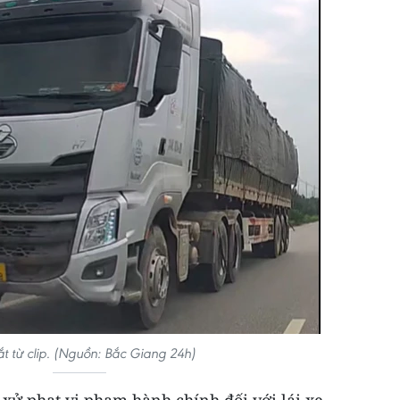
t từ clip. (Nguồn: Bắc Giang 24h)