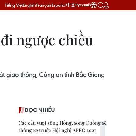
Tiếng Việt
English
Français
Español
中文
Русский
 đi ngược chiều
át giao thông, Công an tỉnh Bắc Giang
ĐỌC NHIỀU
Các cầu vượt sông Hồng, sông Đuống sẽ
thông xe trước Hội nghị APEC 2027