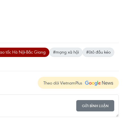
ao tốc Hà Nội-Bắc Giang
#mạng xã hội
#ôtô đầu kéo
Theo dõi VietnamPlus
GỬI BÌNH LUẬN