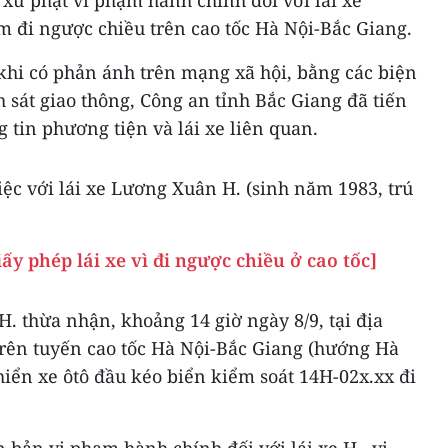
xử phạt vi phạm hành chính đối với lái xe
m đi ngược chiều trên cao tốc Hà Nội-Bắc Giang.
 khi có phản ánh trên mạng xã hội, bằng các biện
sát giao thông, Công an tỉnh Bắc Giang đã tiến
 tin phương tiện và lái xe liên quan.
iệc với lái xe Lương Xuân H. (sinh năm 1983, trú
iấy phép lái xe vì đi ngược chiều ở cao tốc]
H. thừa nhận, khoảng 14 giờ ngày 8/9, tại địa
rên tuyến cao tốc Hà Nội-Bắc Giang (hướng Hà
hiển xe ôtô đầu kéo biển kiểm soát 14H-02x.xx đi