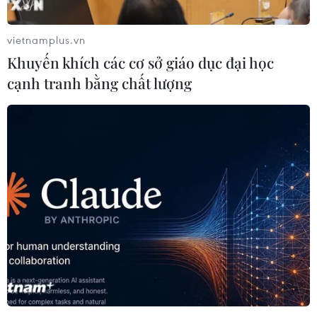
vietnamplus.vn
Khuyến khích các cơ sở giáo dục đại học
cạnh tranh bằng chất lượng
​Các vệt dầu loang từ tàu đắm của Iran ở
biển Hoa Đông càng mở rộng
21/01/2018 12:13
Theo SOA, các vệt dầu loang từ tàu Sanchi của Iran
đắm trên biển Hoa Đông hôm 14/1 vừa qua ngày càng
lan rộng với diện tích đo được ước tính lên đến 200km2.