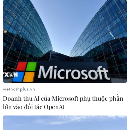
06/08/2026 03:03
Quảng Trị ưu tiên đầu tư hoàn thiện
hệ thống xử lý nước thải cụm công
nghiệp
06/08/2026 03:03
Pháp mở các điểm tắm sông
phục vụ người dân trong mùa Hè
nắng nóng
vietnamplus.vn
06/08/2026 03:02
Doanh thu AI của Microsoft phụ thuộc phần
lớn vào đối tác OpenAI
Thành phố Hồ Chí Minh triển khai 8
dự án trạm trung chuyển rác công
nghệ khép kín