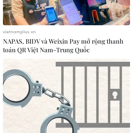
vietnamplus.vn
NAPAS, BIDV và Weixin Pay mở rộng thanh
toán QR Việt Nam-Trung Quốc
TIN CÙNG CHUYÊN MỤC
Mưa lớn gây ngập lụt, chia cắt nhiều
khu vực ở Nghệ An
06/08/2026 13:06