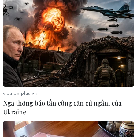
pháp ứng phó, tránh để xảy ra sự cố làm thiệt
hại đến vật chất và tài sản của nhân dân./.
(TTXVN/Vietnam+)
vietnamplus.vn
Nga thông báo tấn công căn cứ ngầm của
Ukraine