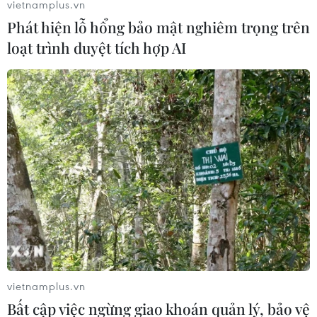
vietnamplus.vn
Phát hiện lỗ hổng bảo mật nghiêm trọng trên
loạt trình duyệt tích hợp AI
Trung Quốc phát hiện thêm vệt dầu loang
tại nơi chìm tàu chở dầu Iran
22/01/2018 07:56
Thông báo cho biết một vệt dầu loang có chiều dài
5,4km, rộng 1,4km xuất hiện cách vị trí tàu Sanchi bị
vietnamplus.vn
chìm khoảng 5km về phía Tây Bắc.
Bất cập việc ngừng giao khoán quản lý, bảo vệ