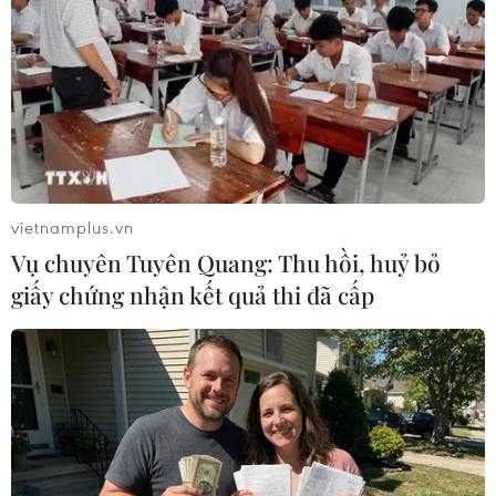
TIN LIÊN QUAN
vietnamplus.vn
Vụ chuyên Tuyên Quang: Thu hồi, huỷ bỏ
giấy chứng nhận kết quả thi đã cấp
Cảnh báo nguy cơ thảm họa môi trường