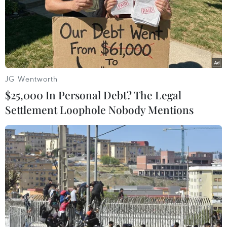
do dầu tràn từ tàu Iran
16/01/2018 07:40
Giới chuyên gia cảnh báo vụ tràn dầu từ tàu chở dầu
Sanchi bị chìm của Iran có thể gây ra thảm họa về môi
trường do dầu tràn có độc tố có thể gây hại cho sinh vật
JG Wentworth
biển.
$25,000 In Personal Debt? The Legal
Settlement Loophole Nobody Mentions