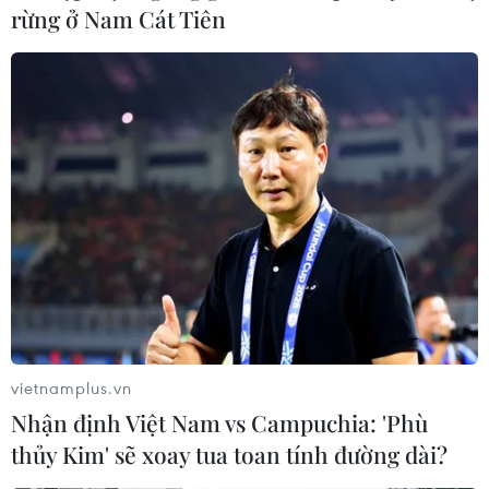
rừng ở Nam Cát Tiên
vietnamplus.vn
Nhận định Việt Nam vs Campuchia: 'Phù
thủy Kim' sẽ xoay tua toan tính đường dài?