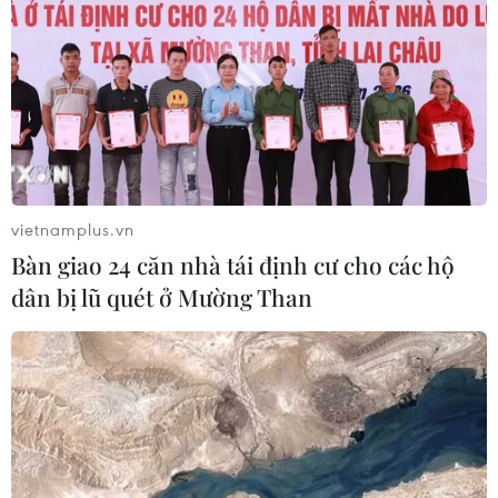
vietnamplus.vn
Bàn giao 24 căn nhà tái định cư cho các hộ
dân bị lũ quét ở Mường Than