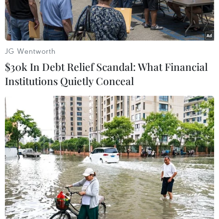
Đại.
JG Wentworth
$30k In Debt Relief Scandal: What Financial
Institutions Quietly Conceal
Dầu vón cục trên bãi biển. (Ảnh: Công Trí/TTXVN)
Ông Nguyễn Văn Dũng, Phó Chủ tịch Ủy ban
Nhân dân huyện Bình Đại, tỉnh Bến Tre, cho
biết từ ngày 10/4 đến nay, trên địa bàn xuất
hiện nhiều vết dầu loang vón cục trôi dạt vào