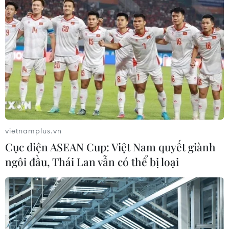
thác khoáng sản đang ảnh hưởng nghiêm trọng tới đời
sống của người dân trên toàn thế giới.
vietnamplus.vn
Cục diện ASEAN Cup: Việt Nam quyết giành
ngôi đầu, Thái Lan vẫn có thể bị loại
BP phải bồi thường thêm cho sự cố tràn