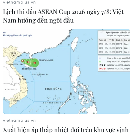
vietnamplus.vn
Lịch thi đấu ASEAN Cup 2026 ngày 7/8: Việt
Nam hướng đến ngôi đầu
Mỹ yêu cầu BP trả hơn 20 tỷ USD cho sự cố
tràn dầu trên Vịnh Mexico
06/10/2015 02:42
Tập đoàn dầu khí British Petroleum (BP) sẽ phải trả
khoản tiền kỷ lục là 20,8 tỷ USD nhằm giải quyết các
yêu cầu bồi thường thiệt hại sau sự cố dầu tràn của
hãng tại Vịnh Mexico năm 2010.
vietnamplus.vn
Xuất hiện áp thấp nhiệt đới trên khu vực vịnh