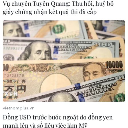
Vụ chuyên Tuyên Quang: Thu hồi, huỷ bỏ
Mưa dông khiến hàng chục
giấy chứng nhận kết quả thi đã cấp
chuyến bay tới Nội Bài không thể hạ
cánh
06/08/2026 04:37
Cảnh báo lũ quét, sạt lở đất ở 8 tỉnh
khu vực Bắc Bộ và Thanh Hóa
06/08/2026 03:47
Mưa lớn kéo dài gây thiệt hại khoảng
15 tỷ đồng tại Tuyên Quang
06/08/2026 03:03
vietnamplus.vn
Đồng USD trước bước ngoặt do đồng yen
mạnh lên và số liệu việc làm Mỹ