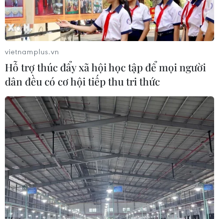
(TTXVN/Vietnam+)
vietnamplus.vn
Hỗ trợ thúc đẩy xã hội học tập để mọi người
dân đều có cơ hội tiếp thu tri thức
#Nổ giàn khoan
#Tràn dầu
#Deepwater Horizon
#Vịnh Mexico
#Thảm họa môi trường
Mỹ