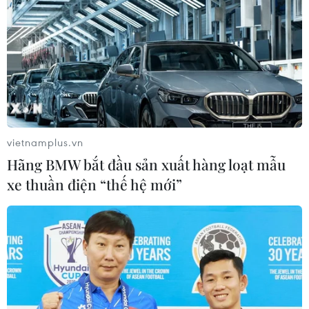
dầu tại Vịnh Mexico
16/01/2018 12:52
Tập đoàn năng lượng BP của Anh ngày 16/1 cho biết sẽ
trả thêm 1,7 tỷ USD trong khoản bồi thường trong quý
4/2017 cho sự cố tràn dầu tại Vịnh Mexico hồi năm
2010.
vietnamplus.vn
Hãng BMW bắt đầu sản xuất hàng loạt mẫu
xe thuần điện “thế hệ mới”