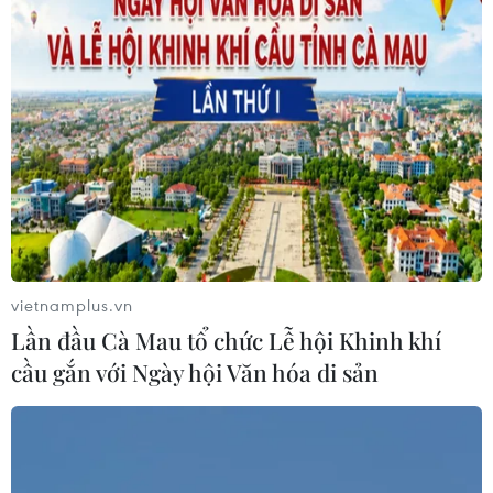
vietnamplus.vn
Lần đầu Cà Mau tổ chức Lễ hội Khinh khí
cầu gắn với Ngày hội Văn hóa di sản