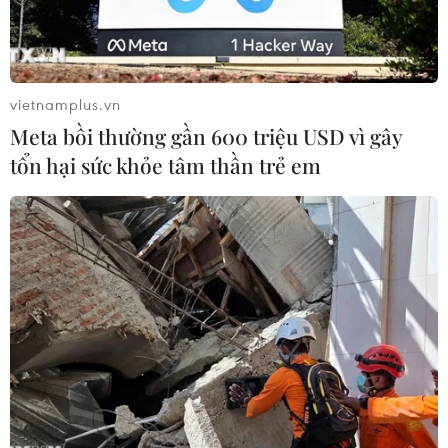
vietnamplus.vn
Meta bồi thường gần 600 triệu USD vì gây
tổn hại sức khỏe tâm thần trẻ em
Vệt dầu tràn sau vụ nổ giàn khoan Deepwater Horizon ngoài
khơi Louisiana, Mỹ, ngày 7/5/2010. (Ảnh: AFP/TTXVN)
Một thập kỷ đã trôi qua kể từ khi vụ nổ giàn
khoan Deepwater Horizon của tập đoàn dầu khí
BP xảy ra vào ngày 20/4/2010, cướp đi sinh
mạng của 11 công nhân và làm tràn hơn 4 triệu
thùng dầu vào Vịnh Mexico.