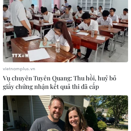
TIN LIÊN QUAN
vietnamplus.vn
Vụ chuyên Tuyên Quang: Thu hồi, huỷ bỏ
giấy chứng nhận kết quả thi đã cấp