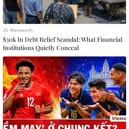
JG Wentworth
$30k In Debt Relief Scandal: What Financial
Institutions Quietly Conceal
Nhấn nút khởi công khu đô thị sinh thái biển AE Resort Cửa
Tùng. (Ảnh: Thanh Thủy/TTXVN)
Ngày 28/6, nhân dịp chào mừng kỷ niệm 30
năm tái lập tỉnh Quảng Trị (1/7/1989-1/7/2019),
Công ty cổ phần Tập đoàn AE tổ chức lễ khởi
công Khu đô thị sinh thái biển AE Resort Cửa
Tùng, tại huyện Vĩnh Linh.