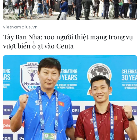
vietnamplus.vn
Tây Ban Nha: 100 người thiệt mạng trong vụ
vượt biển ồ ạt vào Ceuta
Đánh thức tiềm năng du lịch đảo tiền tiêu
Cồn Cỏ ở Quảng Trị
05/04/2018 02:31
Tiềm năng du lịch ở huyện đảo Cồn Cỏ đang được
đánh thức khi tỉnh Quảng Trị huy động nhiều nguồn lực
để đầu tư xây dựng cơ sở hạ tầng cho đảo tiền tiêu này.