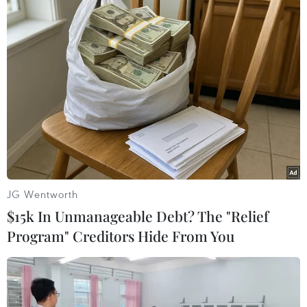
#Quảng Trị
JG Wentworth
#Khu đô thị sinh thái biển AE Resort Cửa Tùng
#Du lịch
$15k In Unmanageable Debt? The "Relief
#Huyện Vĩnh Linh
Quảng Trị
Program" Creditors Hide From You
Theo dõi VietnamPlus