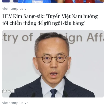
vietnamplus.vn
HLV Kim Sang-sik: 'Tuyển Việt Nam hướng
tới chiến thắng để giữ ngôi đầu bảng'
Sử dụng wifi miễn phí tại các điểm du lịch
của Quảng Trị
11/05/2018 05:21
Các địa điểm như bãi tắm Cửa Việt, Thành cổ Quảng
vietnamplus.vn
Trị, Địa đạo Vĩnh Mốc, cầu Hiền Lương, Cửa khẩu Quốc