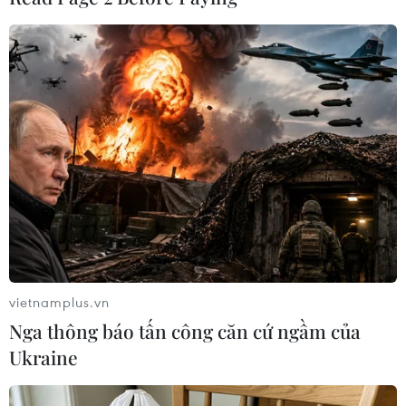
cần đẩy nhanh tiến độ, tuân thủ quy hoạch ban
đầu, tạo sự hài hoà trong phát triển.
Bên cạnh đó, đề nghị các cấp chính quyền có
liên quan cần kịp thời hỗ trợ, tháo gỡ khó khăn,
vướng mắc không để ảnh hưởng đến tiến độ dự
án...
Cũng trong dịp này, Công ty cổ phần Phát triển
quan hệ Việt-Nhật tổ chức lễ khởi công Khu du
lịch nghỉ dưỡng Biển Vàng tại thị trấn Cửa Việt,
huyện Gio Linh./.
vietnamplus.vn
(TTXVN/Vietnam+)
Nga thông báo tấn công căn cứ ngầm của
Ukraine