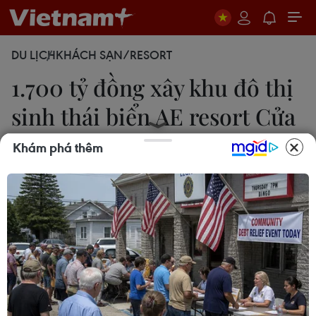
DU LỊCH
KHÁCH SẠN/RESORT
1.700 tỷ đồng xây khu đô thị
sinh thái biển AE resort Cửa
Tùng
Khám phá thêm
Thanh Thủy
28/06/2019 08:01
Công ty cổ phần Tập đoàn AE khởi công Khu đô
thị sinh thái biển AE Resort Cửa Tùng, tại huyện
Vĩnh Linh, tỉnh Quảng Trị với diện tích khoảng 36ha
và tổng vốn đầu tư gần 1.700 tỷ đồng.