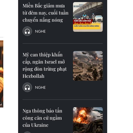
Miền Bắc giảm mưa
từ đêm nay, cuối tuần
chuyển nắng nóng
NGHE
Mỹ can thiệp khẩn
cấp, ngăn Israel mở
rộng đòn trừng phạt
Hezbollah
NGHE
Nga thông báo tấn
công căn cứ ngầm
của Ukraine