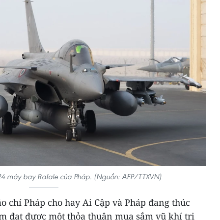
24 máy bay Rafale của Pháp. (Nguồn: AFP/TTXVN)
áo chí Pháp cho hay Ai Cập và Pháp đang thúc
 đạt được một thỏa thuận mua sắm vũ khí trị