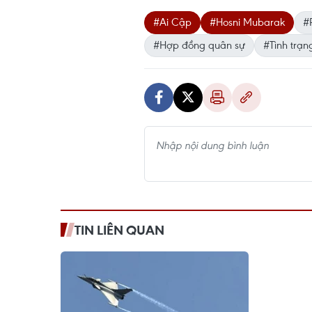
#Ai Cập
#Hosni Mubarak
#
#Hợp đồng quân sự
#Tình trạn
TIN LIÊN QUAN