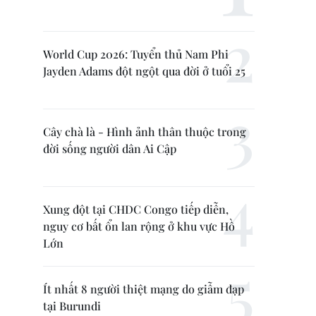
World Cup 2026: Tuyển thủ Nam Phi
Jayden Adams đột ngột qua đời ở tuổi 25
Cây chà là - Hình ảnh thân thuộc trong
đời sống người dân Ai Cập
Xung đột tại CHDC Congo tiếp diễn,
nguy cơ bất ổn lan rộng ở khu vực Hồ
Lớn
Ít nhất 8 người thiệt mạng do giẫm đạp
tại Burundi