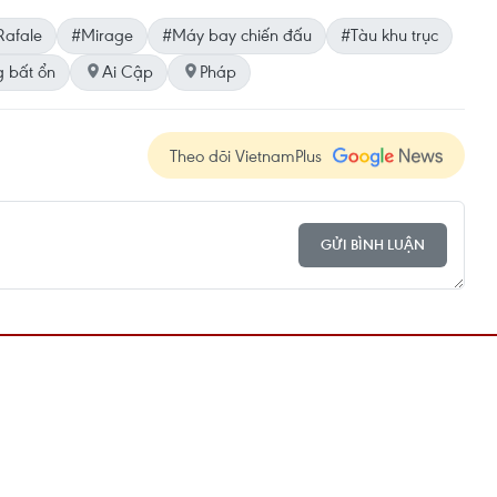
Rafale
#Mirage
#Máy bay chiến đấu
#Tàu khu trục
g bất ổn
Ai Cập
Pháp
Theo dõi VietnamPlus
GỬI BÌNH LUẬN