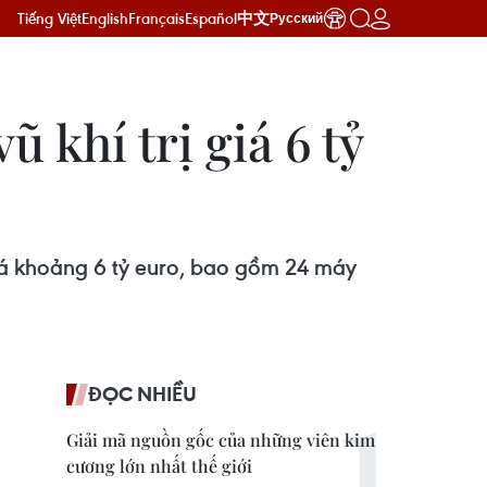
Tiếng Việt
English
Français
Español
中文
Русский
khí trị giá 6 tỷ
iá khoảng 6 tỷ euro, bao gồm 24 máy
ĐỌC NHIỀU
Giải mã nguồn gốc của những viên kim
cương lớn nhất thế giới