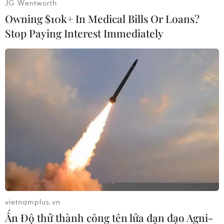
JG Wentworth
Owning $10k+ In Medical Bills Or Loans?
Stop Paying Interest Immediately
#Alibaba Group. Mua cổ phiếu
#ShopRunner
#Kế hoạch IPO
Theo dõi VietnamPlus
vietnamplus.vn
Ấn Độ thử thành công tên lửa đạn đạo Agni-