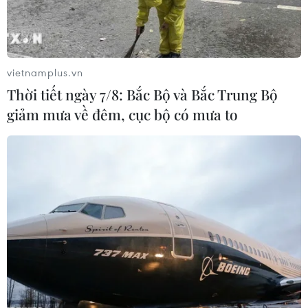
nâng cao năng lực phẫu thuật
chuyên sâu tại Bệnh viện K
06/08/2026 02:13
vietnamplus.vn
Chọn đúng đầu tàu: Danh mục
Thời tiết ngày 7/8: Bắc Bộ và Bắc Trung Bộ
doanh nghiệp nhà nước mạnh và bài
giảm mưa về đêm, cục bộ có mưa to
toán giao nhiệm vụ
06/08/2026 00:56
Phát triển mô hình AI giải mã “ngôn
ngữ của não bộ”
05/08/2026 23:26
Hưởng ứng Ngày An
ninh mạng Việt Nam: Những thông