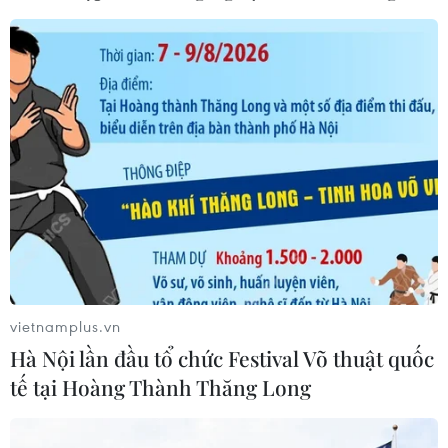
05/08/2026 10:58
Hỗ trợ phụ nữ tỉnh miền núi, biên
giới khởi nghiệp gắn với khoa học
công nghệ
05/08/2026 09:39
Lần đầu tiên vinh danh doanh
nghiệp kiến tạo đất nước tại Better
Choice Awards
05/08/2026 09:30
vietnamplus.vn
Hà Nội lần đầu tổ chức Festival Võ thuật quốc
VNPT-VRG và cái “bắt tay” chiến
tế tại Hoàng Thành Thăng Long
lược của để xây mô hình khu công
nghiệp công nghệ số