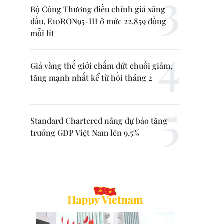
Bộ Công Thương điều chỉnh giá xăng
dầu, E10RON95-III ở mức 22.859 đồng
mỗi lít
Giá vàng thế giới chấm dứt chuỗi giảm,
tăng mạnh nhất kể từ hồi tháng 2
Standard Chartered nâng dự báo tăng
trưởng GDP Việt Nam lên 9,5%