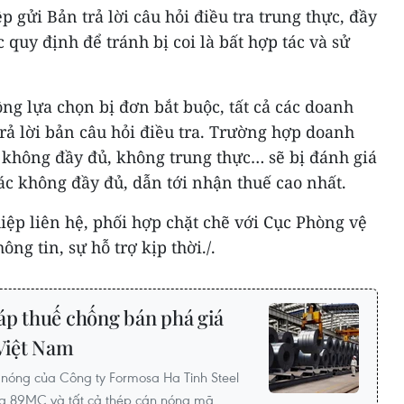
 gửi Bản trả lời câu hỏi điều tra trung thực, đầy
c quy định để tránh bị coi là bất hợp tác và sử
g lựa chọn bị đơn bắt buộc, tất cả các doanh
rả lời bản câu hỏi điều tra. Trường hợp doanh
ời không đầy đủ, không trung thực… sẽ bị đánh giá
ác không đầy đủ, dẫn tới nhận thuế cao nhất.
ệp liên hệ, phối hợp chặt chẽ với Cục Phòng vệ
g tin, sự hỗ trợ kịp thời./.
áp thuế chống bán phá giá
 Việt Nam
 nóng của Công ty Formosa Ha Tinh Steel
ng 89MC và tất cả thép cán nóng mã