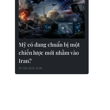
Mỹ có đang chuẩn bị một
chiến lược mới nhằm vào
Iran?
07/08/2026 10:08