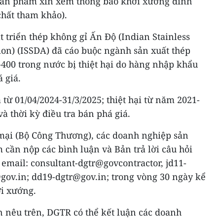
ề sản phẩm xin xem thông báo khởi xướng đính
hất tham khảo).
 triển thép không gỉ Ấn Độ (Indian Stainless
ion) (ISSDA) đã cáo buộc ngành sản xuất thép
-400 trong nước bị thiệt hại do hàng nhập khẩu
 giá.
 từ 01/04/2024-31/3/2025; thiệt hại từ năm 2021-
à thời kỳ điều tra bán phá giá.
mại (Bộ Công Thương), các doanh nghiệp sản
 cần nộp các bình luận và Bản trả lời câu hỏi
ỉ email: consultant-dgtr@govcontractor, jd11-
gov.in; dd19-dgtr@gov.in; trong vòng 30 ngày kể
i xướng.
 nêu trên, DGTR có thể kết luận các doanh