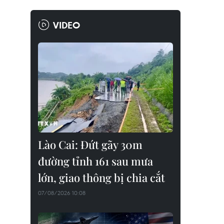
VIDEO
Lào Cai: Đứt gãy 30m
đường tỉnh 161 sau mưa
lớn, giao thông bị chia cắt
07/08/2026 10:08