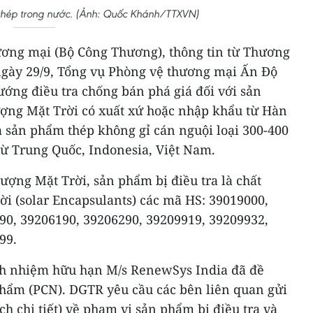
thép trong nước. (Ảnh: Quốc Khánh/TTXVN)
ơng mại (Bộ Công Thương), thông tin từ Thương
ngày 29/9, Tổng vụ Phòng vệ thương mại Ấn Độ
ớng điều tra chống bán phá giá đối với sản
ợng Mặt Trời có xuất xứ hoặc nhập khẩu từ Hàn
à sản phẩm thép không gỉ cán nguội loại 300-400
từ Trung Quốc, Indonesia, Việt Nam.
lượng Mặt Trời, sản phẩm bị điều tra là chất
ời (solar Encapsulants) các mã HS: 39019000,
90, 39206190, 39206290, 39209919, 39209932,
99.
ch nhiệm hữu hạn M/s RenewSys India đã đề
phẩm (PCN). DGTR yêu cầu các bên liên quan gửi
ch chi tiết) về phạm vi sản phẩm bị điều tra và