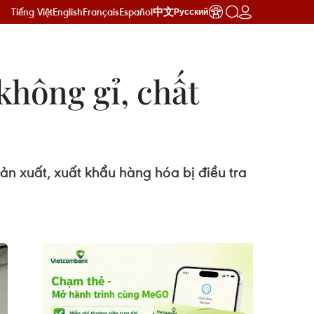
Tiếng Việt
English
Français
Español
中文
Русский
không gỉ, chất
n xuất, xuất khẩu hàng hóa bị điều tra