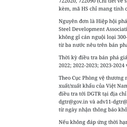
722020, 722090 (Chi tiết v
kèm, mã HS chỉ mang tính c
Nguyên đơn là Hiệp hội phát
Steel Development Associat
không gỉ cán nguội loại 300
từ ba nước nêu trên bán phá
Thời kỳ điều tra bán phá giá
2022; 2022-2023; 2023-2024 v
Theo Cục Phòng vệ thương 
xuất/xuất khẩu của Việt Nam
điều tra tới DGTR tại địa ch
dgtr@gov.in và adv11-dgtr@
từ ngày nhận thông báo khở
Nếu không đáp ứng thời hạn