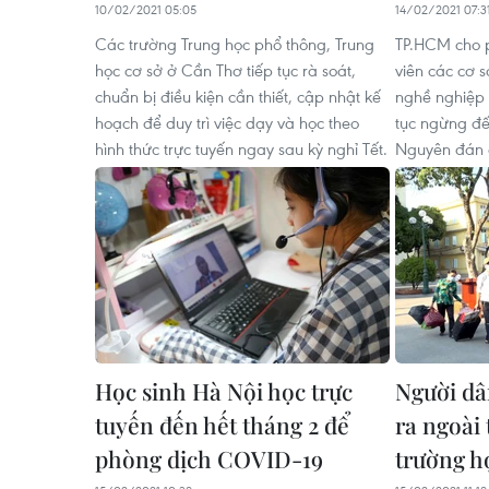
10/02/2021 05:05
14/02/2021 07:3
Các trường Trung học phổ thông, Trung
TP.HCM cho p
học cơ sở ở Cần Thơ tiếp tục rà soát,
viên các cơ 
chuẩn bị điều kiện cần thiết, cập nhật kế
nghề nghiệp 
hoạch để duy trì việc dạy và học theo
tục ngừng đế
hình thức trực tuyến ngay sau kỳ nghỉ Tết.
Nguyên đán 
Học sinh Hà Nội học trực
Người dâ
tuyến đến hết tháng 2 để
ra ngoài
phòng dịch COVID-19
trường h