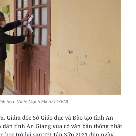
nh họa. (Ảnh: Mạnh Minh/TTXVN)
m, Giám đốc Sở Giáo dục và Đào tạo tỉnh An
n dân tỉnh An Giang vừa có văn bản thống nhất
p học trở lại sau Tết Tân Sửu 2021 đến ngày