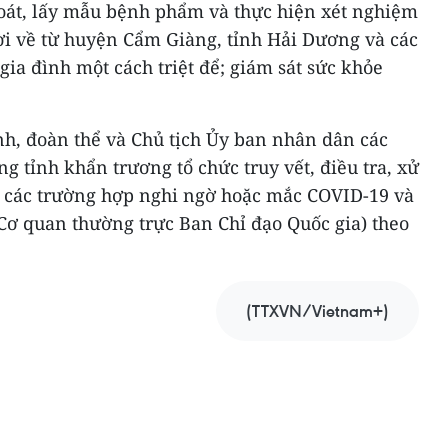
soát, lấy mẫu bệnh phẩm và thực hiện xét nghiệm
i về từ huyện Cẩm Giàng, tỉnh Hải Dương và các
gia đình một cách triệt để; giám sát sức khỏe
nh, đoàn thể và Chủ tịch Ủy ban nhân dân các
ng tỉnh khẩn trương tổ chức truy vết, điều tra, xử
ện các trường hợp nghi ngờ hoặc mắc COVID-19 và
 (Cơ quan thường trực Ban Chỉ đạo Quốc gia) theo
(TTXVN/Vietnam+)