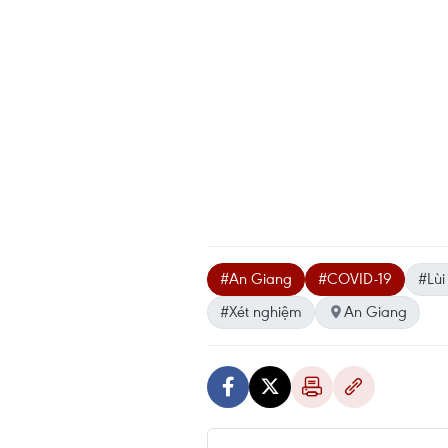
#An Giang
#COVID-19
#Lùi
#Xét nghiệm
An Giang