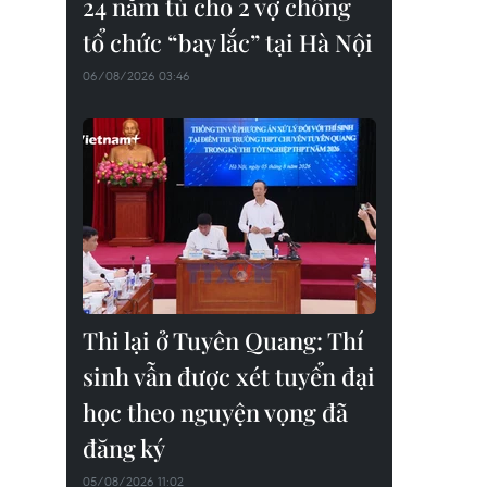
24 năm tù cho 2 vợ chồng
tổ chức “bay lắc” tại Hà Nội
06/08/2026 03:46
Thi lại ở Tuyên Quang: Thí
sinh vẫn được xét tuyển đại
học theo nguyện vọng đã
đăng ký
05/08/2026 11:02