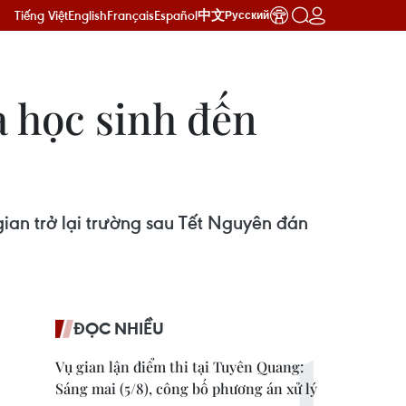
Tiếng Việt
English
Français
Español
中文
Русский
ủa học sinh đến
ian trở lại trường sau Tết Nguyên đán
ĐỌC NHIỀU
Vụ gian lận điểm thi tại Tuyên Quang:
Sáng mai (5/8), công bố phương án xử lý