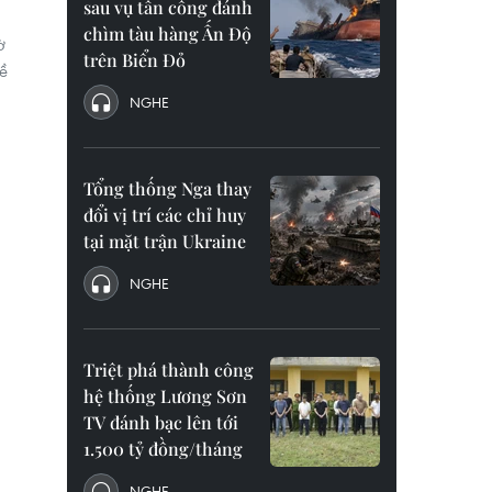
sau vụ tấn công đánh
chìm tàu hàng Ấn Độ
ờ
trên Biển Đỏ
ề
NGHE
g
Tổng thống Nga thay
đổi vị trí các chỉ huy
tại mặt trận Ukraine
NGHE
Triệt phá thành công
hệ thống Lương Sơn
TV đánh bạc lên tới
1.500 tỷ đồng/tháng
NGHE