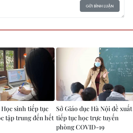
GỬI BÌNH LUẬN
Học sinh tiếp tục
Sở Giáo dục Hà Nội đề xuất
c tập trung đến hết
tiếp tục học trực tuyến
phòng COVID-19