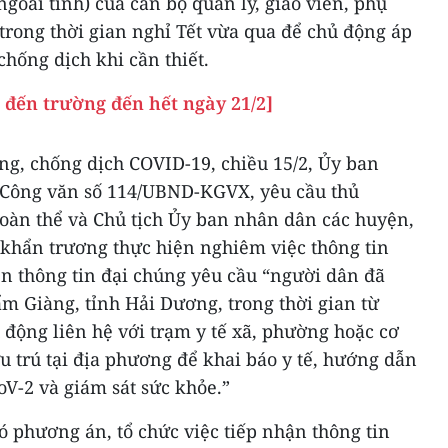
ngoài tỉnh) của cán bộ quản lý, giáo viên, phụ
trong thời gian nghỉ Tết vừa qua để chủ động áp
hống dịch khi cần thiết.
g đến trường đến hết ngày 21/2]
ng, chống dịch COVID-19, chiều 15/2, Ủy ban
 Công văn số 114/UBND-KGVX, yêu cầu thủ
đoàn thể và Chủ tịch Ủy ban nhân dân các huyện,
h khẩn trương thực hiện nghiêm việc thông tin
ện thông tin đại chúng yêu cầu “người dân đã
ẩm Giàng, tỉnh Hải Dương, trong thời gian từ
 động liên hệ với trạm y tế xã, phường hoặc cơ
ưu trú tại địa phương để khai báo y tế, hướng dẫn
V-2 và giám sát sức khỏe.”
ó phương án, tổ chức việc tiếp nhận thông tin